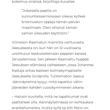
kokemus sinänsä, kirjoittaja kuvailee.
”Jokaisella papilla on
sunnuntaisaarnoissaan oikeus kytkeä
kristinuskon oppeja tämän päivän
maailmaan. Olen ottanut tämän
saman oikeuden käyttöön
i.”
Viimeisin Raamatun maininta varttuvasta
Jeesuksesta on, kun hän on 12-vuotiaana
unohtunut keskustelemaan pappien kanssa
Jerusalemissa. Sen jälkeen Raamattu hyppää
Jeesuksen elämässä vaiheeseen, jossa Johannes
Kastaja antaa kasteen kolmekymppiselle
Jeesukselle Jordanilla. Tuntematon Jeesus
-ääninäytelmä kysyy, mitä tapahtui väliin
jääneiden kahden vuosikymmenen aikana.
– Halusin kuvitella, mitä ne tapahtumat ovat
saattaneet olla. Ääninäytelmässä on kohtauksia
evankeliumeista, mutta kyllä se silti fiktio on.