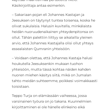
Käsikirjoittaja antaa esimerkin.
– Sakariaan pojan eli Johannes Kastajan ja
Jeesuksen on täytynyt tuntea toisensa, koska he
olivat sukulaisia. Halusin kuvitella, minkälaista
heidän nuoruudenaikainen yhteydenpitonsa on
ollut. Tähän palettiin liittyy se aikalailla yleinen
arvio, että Johannes Kastajalla olisi ollut yhteys
essealaisten Qumranin yhteisöön.
– Voidaan olettaa, että Johannes Kastaja halusi
houkutella Jeesuksenkin mukaan tuohon
yhteisöön, mutta tässä kohtaa näiden kahden
nuoren miehen käsitys siitä, mikä on Jumalan
tahto meidän suhteemme, poikkesi voimakkaasti
toisistaan.
Teppo Turja on elämässään vaiheessa, jossa
varsinainen työura on jo takana. Kuunnelmien
kirjoittaminen ei ole hänelle elinkeino eikä