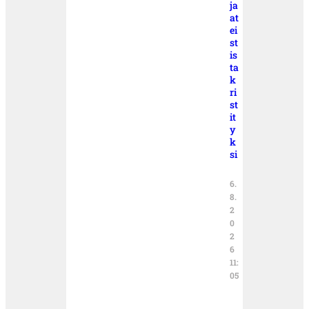
ja
at
ei
st
is
ta
k
ri
st
it
y
k
si
6.
8.
2
0
2
6
11:
05