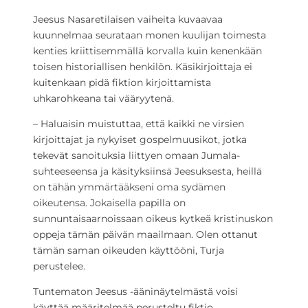
Jeesus Nasaretilaisen vaiheita kuvaavaa
kuunnelmaa seurataan monen kuulijan toimesta
kenties kriittisemmällä korvalla kuin kenenkään
toisen historiallisen henkilön. Käsikirjoittaja ei
kuitenkaan pidä fiktion kirjoittamista
uhkarohkeana tai vääryytenä.
– Haluaisin muistuttaa, että kaikki ne virsien
kirjoittajat ja nykyiset gospelmuusikot, jotka
tekevät sanoituksia liittyen omaan Jumala-
suhteeseensa ja käsityksiinsä Jeesuksesta, heillä
on tähän ymmärtääkseni oma sydämen
oikeutensa. Jokaisella papilla on
sunnuntaisaarnoissaan oikeus kytkeä kristinuskon
oppeja tämän päivän maailmaan. Olen ottanut
tämän saman oikeuden käyttööni, Turja
perustelee.
Tuntematon Jeesus -ääninäytelmästä voisi
käyttää määritelmää perusteltu fiktio.