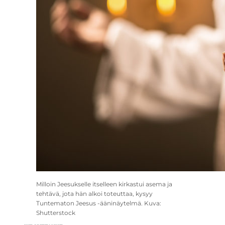
Milloin Jeesukselle itselleen kirkastui asema ja
tehtävä, jota hän alkoi toteuttaa, kysyy
Tuntematon Jeesus -ääninäytelmä. Kuva:
Shutterstock