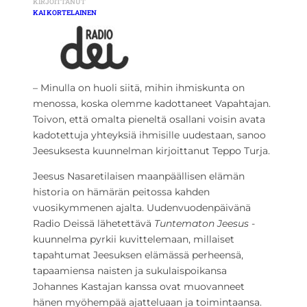
KIRJOITTANUT
KAI KORTELAINEN
– Minulla on huoli siitä, mihin ihmiskunta on
menossa, koska olemme kadottaneet Vapahtajan.
Toivon, että omalta pieneltä osallani voisin avata
kadotettuja yhteyksiä ihmisille uudestaan, sanoo
Jeesuksesta kuunnelman kirjoittanut Teppo Turja.
Jeesus Nasaretilaisen maanpäällisen elämän
historia on hämärän peitossa kahden
vuosikymmenen ajalta. Uudenvuodenpäivänä
Radio Deissä lähetettävä
Tuntematon Jeesus
-
kuunnelma pyrkii kuvittelemaan, millaiset
tapahtumat Jeesuksen elämässä perheensä,
tapaamiensa naisten ja sukulaispoikansa
Johannes Kastajan kanssa ovat muovanneet
hänen myöhempää ajatteluaan ja toimintaansa.