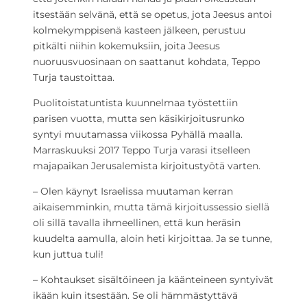
itsestään selvänä, että se opetus, jota Jeesus antoi
kolmekymppisenä kasteen jälkeen, perustuu
pitkälti niihin kokemuksiin, joita Jeesus
nuoruusvuosinaan on saattanut kohdata, Teppo
Turja taustoittaa.
Puolitoistatuntista kuunnelmaa työstettiin
parisen vuotta, mutta sen käsikirjoitusrunko
syntyi muutamassa viikossa Pyhällä maalla.
Marraskuuksi 2017 Teppo Turja varasi itselleen
majapaikan Jerusalemista kirjoitustyötä varten.
– Olen käynyt Israelissa muutaman kerran
aikaisemminkin, mutta tämä kirjoitussessio siellä
oli sillä tavalla ihmeellinen, että kun heräsin
kuudelta aamulla, aloin heti kirjoittaa.
Ja se tunne,
kun juttua tuli!
– Kohtaukset sisältöineen ja käänteineen syntyivät
ikään kuin itsestään. Se oli hämmästyttävä