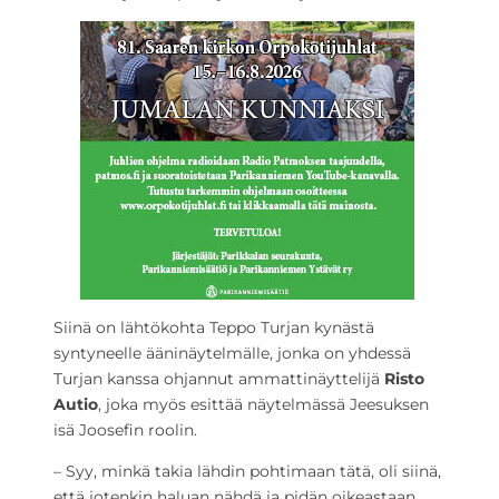
Siinä on lähtökohta Teppo Turjan kynästä
syntyneelle ääninäytelmälle, jonka on yhdessä
Turjan kanssa ohjannut ammattinäyttelijä
Risto
Autio
, joka myös esittää näytelmässä Jeesuksen
isä Joosefin roolin.
–
Syy, minkä takia lähdin pohtimaan tätä, oli siinä,
että jotenkin haluan nähdä ja pidän oikeastaan