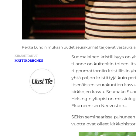
Pekka Lundin mukaan uudet seurakunnat tarjoavat vastauksia 
KIRJOITTANUT
Suomalainen kristillisyys on yh
MATTI KORHONEN
tilanne on kuitenkin toinen. Its
riippumattomiin kristillisiin y
yhtä paljon kristittyjä kuin per
Itsenäisten seurakuntien kasv
kirkkojen kasvu. Seuraako Suo
Helsingin yliopiston missiolo
Ekumeenisen Neuvoston…
SEN:n seminaarissa puhunee
vuotta ovat olleet kirkkohistor