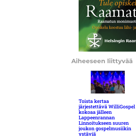
Aiheeseen liittyvää
Toista kertaa
järjestettävä WilliGospel
kokoaa jälleen
Lappeenrannan
Linnoitukseen suuren
joukon gospelmusiikin
ystäviä