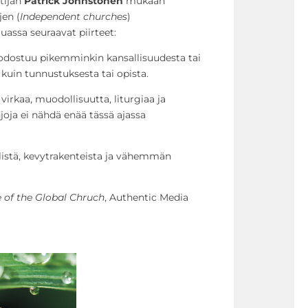
tijan
Patrick Johnstonen
mukaan
jen (
Independent churches
)
ssa seuraavat piirteet:
odostuu pikemminkin kansallisuudesta tai
kuin tunnustuksesta tai opista.
an virkaa, muodollisuutta, liturgiaa ja
injoja ei nähdä enää tässä ajassa
listä, kevytrakenteista ja vähemmän
 of the Global Chruch
, Authentic Media