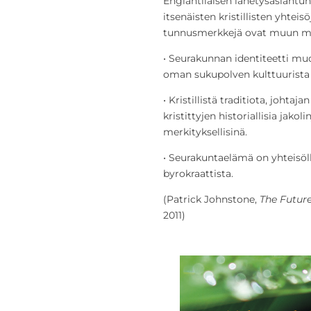
Englantilaisen lähetysasiantun
itsenäisten kristillisten yhteisö
tunnusmerkkejä ovat muun mua
• Seurakunnan identiteetti mu
oman sukupolven kulttuurista 
• Kristillistä traditiota, johtaj
kristittyjen historiallisia jakol
merkityksellisinä.
• Seurakuntaelämä on yhteisöl
byrokraattista.
(Patrick Johnstone,
The Future
2011)