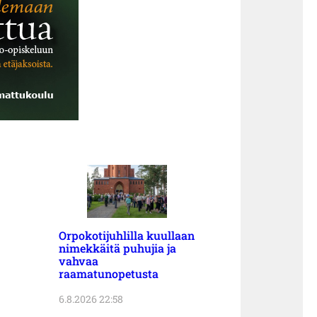
Orpokotijuhlilla kuullaan
nimekkäitä puhujia ja
vahvaa
raamatunopetusta
6.8.2026 22:58