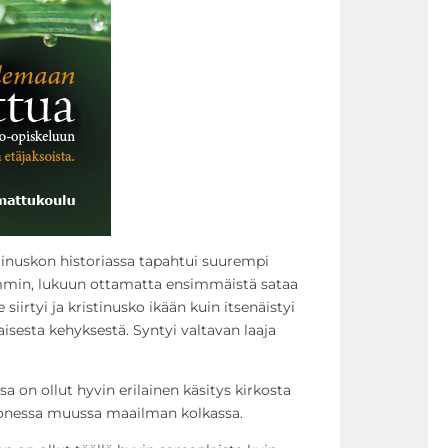
istinuskon historiassa tapahtui suurempi
mmin, lukuun ottamatta ensimmäistä sataa
siirtyi ja kristinusko ikään kuin itsenäistyi
aisesta kehyksestä. Syntyi valtavan laaja
 on ollut hyvin erilainen käsitys kirkosta
monessa muussa maailman kolkassa.