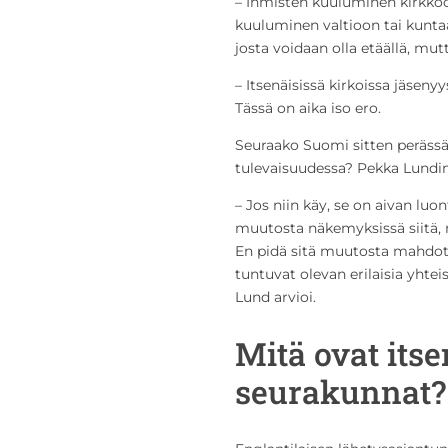
– Ihmisten kuuluminen kirkkoo
kuuluminen valtioon tai kuntaa
josta voidaan olla etäällä, mu
– Itsenäisissä kirkoissa jäseny
Tässä on aika iso ero.
Seuraako Suomi sitten peräss
tulevaisuudessa? Pekka Lundi
– Jos niin käy, se on aivan luo
muutosta näkemyksissä siitä, m
En pidä sitä muutosta mahdot
tuntuvat olevan erilaisia yhte
Lund arvioi.
Mitä ovat itse
seurakunnat?