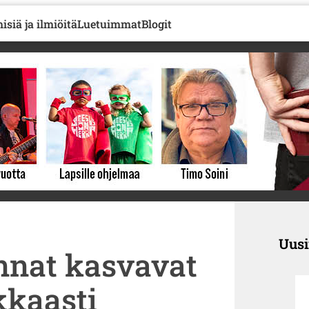
isiä ja ilmiöitä
Luetuimmat
Blogit
Uus
nnat kasvavat
kaasti