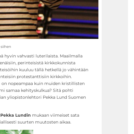
siihen
ä hyvin vahvasti luterilaista. Maailmalla
enäisiin, perinteisistä kirkkokunnista
hteisöihin kuuluu tällä hetkellä jo vähintään
inteisiin protestanttisiin kirkkoihin.
u on nopeampaa kuin muiden kristillisten
mi samaa kehityskulkua? Sitä pohti
gian yliopistonlehtori Pekka Lund Suomen
n
Pekka Lundin
mukaan viimeiset sata
iallisesti suurten muutosten aikaa.