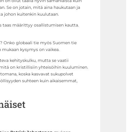
n on ollut täällä hyvin samanlaista kuin
n. Se on jotain, mitä aina haukutaan ja
tta johon kuitenkin kuulutaan.
ys taas määrittyy osallistumisen kautta.
ä? Onko globaali tie myös Suomen tie
n mukaan kysymys on vaikea.
nteva kehityskulku, mutta se vaatii
itä on kristillisiin yhteisöihin kuuluminen.
tomana, koska kasvavat sukupolvet
isöllisyyden suhteen kuin aikaisemmat,
näiset