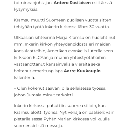
toiminnanjohtajan,
Antero Rasilaisen
esittäessä
kysymyksiä.
Kramsu muutti Suomeen puolisen vuotta sitten
tehtyään työtä Inkerin kirkossa lähes 30 vuotta.
Ulkoasian sihteerinä Merja Kramsu on huolehtinut
mm. Inkerin kirkon yhteydenpidosta eri maiden
konsulaatteihin, Amerikan evankelis-luterilaiseen
kirkkoon ELCAan ja muihin yhteistyötahoihin,
vastaanottanut kansainvälisiä vieraita sekä
hoitanut emerituspiispa
Aarre Kuukaupin
kalenteria.
– Olen kokenut saavani olla sellaisessa työssä,
johon Jumala minut tarkoitti.
Inkerin kirkossa puhuttiin suomea silloin, kun
Kramsu aloitti työnsä. Nyt venäjä on pääkieli; vain
pietarilaisessa Pyhän Marian kirkossa voi kuulla
suomenkielisiä messuja.