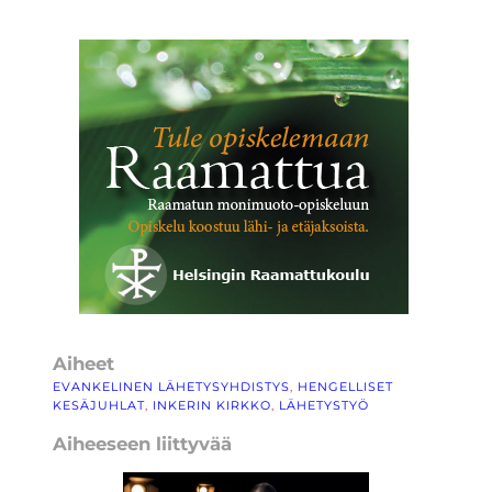
Aiheet
EVANKELINEN LÄHETYSYHDISTYS
, 
HENGELLISET
KESÄJUHLAT
, 
INKERIN KIRKKO
, 
LÄHETYSTYÖ
Aiheeseen liittyvää