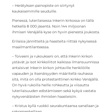
– Herätyksen painopiste on siirtynyt
kaukaisemmille seuduille.
Pienessä, luterilaisessa Inkerin kirkossa on tällä
hetkellä 8 000 jäsentä. Noin 144 miljoonan
ihmisen Venäjällä kyse on hyvin pienestä joukosta.
Erilaisia jännitteitä ja haasteita riittää nykyisessä
maailmantilanteessa.
– Toiveeni ja rukoukseni on, että Inkerin kirkon
ystävät ja isot kirkkoliitot kaikissa ilmansuunnissa
antaisivat Inkerin kirkon johtaville henkilöille
vapauden ja itsenäisyyden määritellä rauhassa
sitä, mitä on olla protestanttinen kirkko Venäjällä.
On hyvä rukoilla heille rohkeutta ja viisautta
luterilaisuuden edistämiseen sekä kykyä vastata
nykyvenäläisten ihmisten haasteisiin.
– Kristus kyllä ruokkii seurakuntaansa sanallaan ja
sakramenteillaan.