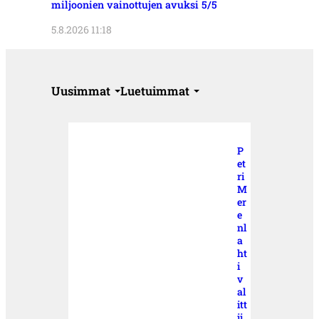
miljoonien vainottujen avuksi 5/5
5.8.2026 11:18
Uusimmat
Luetuimmat
P
et
ri
M
er
e
nl
a
ht
i
v
al
itt
ii