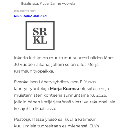
Ikaalisissa. Kuva: Janne Vuorela
KIRJOITTANUT
ERJA TAURA-JOKINEN
Inkerin kirkko on muuttunut suuresti niiden lähes
30 vuoden aikana, jolloin se on ollut Merja
Kramsun työpaikka.
Evankelisen Lähetysyhdistyksen ELY ry:n
lähetystyöntekijä
Merja Kramsu
oli kiitosten ja
muistamisten kohteena sunnuntaina 7.6.2026,
jolloin hänen kotijärjestönsä vietti valtakunnallisia
kesäjuhlia Ikaalisissa.
Päätösjuhlassa yleisö sai kuulla Kramsun
kuulumisia tuoreeltaan esimiehensä, ELYn