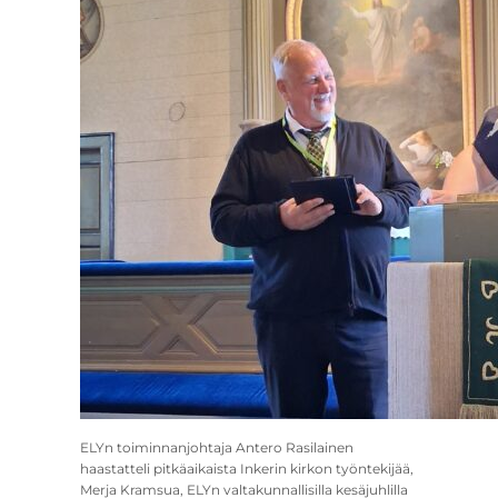
ELYn toiminnanjohtaja Antero Rasilainen
haastatteli pitkäaikaista Inkerin kirkon työntekijää,
Merja Kramsua, ELYn valtakunnallisilla kesäjuhlilla