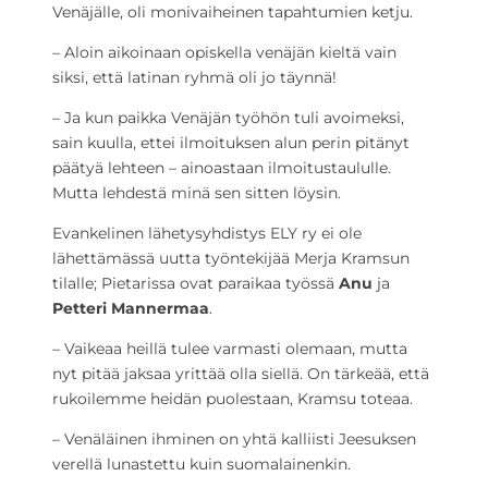
Venäjälle, oli monivaiheinen tapahtumien ketju.
– Aloin aikoinaan opiskella venäjän kieltä vain
siksi, että latinan ryhmä oli jo täynnä!
– Ja kun paikka Venäjän työhön tuli avoimeksi,
sain kuulla, ettei ilmoituksen alun perin pitänyt
päätyä lehteen – ainoastaan ilmoitustaululle.
Mutta lehdestä minä sen sitten löysin.
Evankelinen lähetysyhdistys ELY ry ei ole
lähettämässä uutta työntekijää Merja Kramsun
tilalle; Pietarissa ovat paraikaa työssä
Anu
ja
Petteri Mannermaa
.
– Vaikeaa heillä tulee varmasti olemaan, mutta
nyt pitää jaksaa yrittää olla siellä. On tärkeää, että
rukoilemme heidän puolestaan, Kramsu toteaa.
– Venäläinen ihminen on yhtä kalliisti Jeesuksen
verellä lunastettu kuin suomalainenkin.