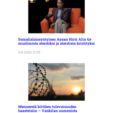
Somalialaissyntyisen Ayaan Hirsi Alin tie
muslimista ateistiksi ja ateistista kristityksi
6.8.2026 11:05
Menneestä kiittäen tulevaisuuden
haasteisiin – Vankilan uumenista