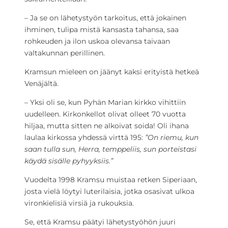
– Ja se on lähetystyön tarkoitus, että jokainen
ihminen, tulipa mistä kansasta tahansa, saa
rohkeuden ja ilon uskoa olevansa taivaan
valtakunnan perillinen.
Kramsun mieleen on jäänyt kaksi erityistä hetkeä
Venäjältä.
– Yksi oli se, kun Pyhän Marian kirkko vihittiin
uudelleen. Kirkonkellot olivat olleet 70 vuotta
hiljaa, mutta sitten ne alkoivat soida! Oli ihana
laulaa kirkossa yhdessä virttä 195:
”On riemu, kun
saan tulla sun, Herra, temppeliis, sun porteistasi
käydä sisälle pyhyyksiis.”
Vuodelta 1998 Kramsu muistaa retken Siperiaan,
josta vielä löytyi luterilaisia, jotka osasivat ulkoa
vironkielisiä virsiä ja rukouksia.
Se, että Kramsu päätyi lähetystyöhön juuri