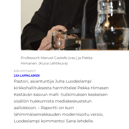
Professorit Manuel Castells (vas.) ja Pekka
Himanen. (Kuva Lehtikuva)
KIRJOITTANUT
LEA LAPPALAINEN
Pastori, asiantuntija Juha Luodeslampi
kirkkohallituksesta harmittelee Pekka Himasen
Kestävän kasvun malli -tutkimuksen keskeisen
sisällön hukkumista mediakeskustelun
aallokkoon. – Raportti on kuin
lähimmäisenrakkauden modernisoitu versio,
Luodeslampi kommentoi Sana-lehdelle.