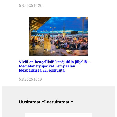
6.8.2026 10:26
Vielä on hengellisiä kesäjuhlia jäljellä –
Medialähetyspäivät Lempäälän
Ideaparkissa 22. elokuuta
6.8.2026 10:19
Uusimmat
Luetuimmat