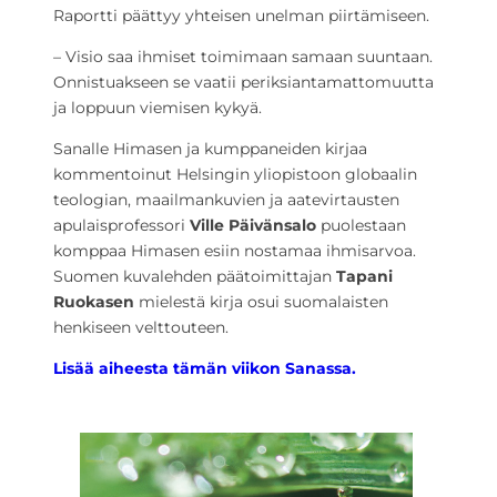
Raportti päättyy yhteisen unelman piirtämiseen.
– Visio saa ihmiset toimimaan samaan suuntaan.
Onnistuakseen se vaatii periksiantamattomuutta
ja loppuun viemisen kykyä.
Sanalle Himasen ja kumppaneiden kirjaa
kommentoinut Helsingin yliopistoon globaalin
teologian, maailmankuvien ja aatevirtausten
apulaisprofessori
Ville Päivänsalo
puolestaan
komppaa Himasen esiin nostamaa ihmisarvoa.
Suomen kuvalehden päätoimittajan
Tapani
Ruokasen
mielestä kirja osui suomalaisten
henkiseen velttouteen.
Lisää aiheesta tämän viikon Sanassa.