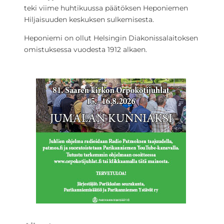
teki viime huhtikuussa päätöksen Heponiemen
Hiljaisuuden keskuksen sulkemisesta.
Heponiemi on ollut Helsingin Diakonissalaitoksen
omistuksessa vuodesta 1912 alkaen.