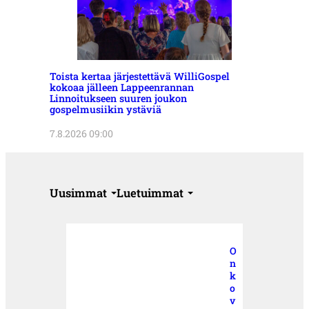
Toista kertaa järjestettävä WilliGospel
kokoaa jälleen Lappeenrannan
Linnoitukseen suuren joukon
gospelmusiikin ystäviä
7.8.2026 09:00
Uusimmat
Luetuimmat
O
n
k
o
v