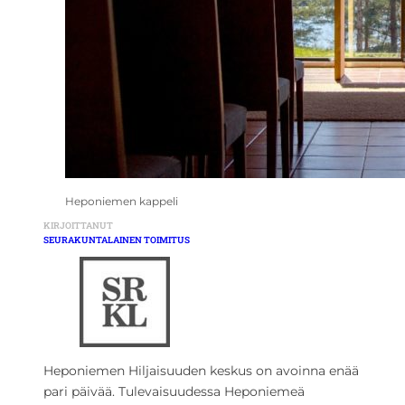
Heponiemen kappeli
KIRJOITTANUT
SEURAKUNTALAINEN TOIMITUS
Heponiemen Hiljaisuuden keskus on avoinna enää
pari päivää. Tulevaisuudessa Heponiemeä