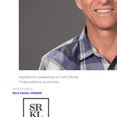
KesäSpiritin pääpuhuja on John Burke
Yhdysvalloista, Austinista.
KIRJOITTANUT
ERJA TAURA-JOKINEN