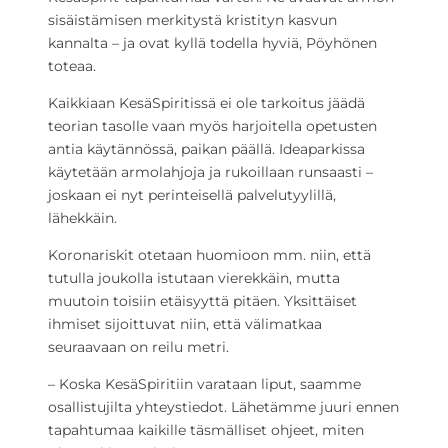
sisäistämisen merkitystä kristityn kasvun
kannalta – ja ovat kyllä todella hyviä, Pöyhönen
toteaa.
Kaikkiaan KesäSpiritissä ei ole tarkoitus jäädä
teorian tasolle vaan myös harjoitella opetusten
antia käytännössä, paikan päällä. Ideaparkissa
käytetään armolahjoja ja rukoillaan runsaasti –
joskaan ei nyt perinteisellä palvelutyylillä,
lähekkäin.
Koronariskit otetaan huomioon mm. niin, että
tutulla joukolla istutaan vierekkäin, mutta
muutoin toisiin etäisyyttä pitäen. Yksittäiset
ihmiset sijoittuvat niin, että välimatkaa
seuraavaan on reilu metri.
– Koska KesäSpiritiin varataan liput, saamme
osallistujilta yhteystiedot. Lähetämme juuri ennen
tapahtumaa kaikille täsmälliset ohjeet, miten