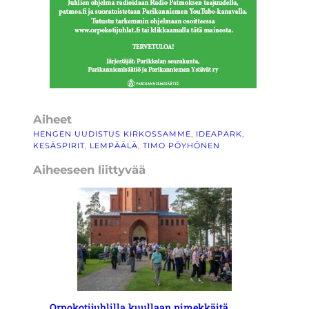
Aiheet
HENGEN UUDISTUS KIRKOSSAMME
, 
IDEAPARK
, 
KESÄSPIRIT
, 
LEMPÄÄLÄ
, 
TIMO PÖYHÖNEN
Aiheeseen liittyvää
Orpokotijuhlilla kuullaan nimekkäitä