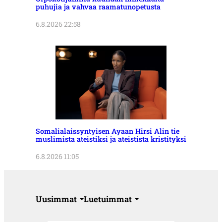
puhujia ja vahvaa raamatunopetusta
6.8.2026 22:58
Somalialaissyntyisen Ayaan Hirsi Alin tie
muslimista ateistiksi ja ateistista kristityksi
6.8.2026 11:05
Uusimmat
Luetuimmat