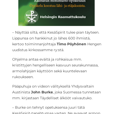
– Näyttää siltä, että KesäSpirit tulee pian täyteen.
Lippunsa on hankkinut jo lähes 600 ihmistä,
kertoo toiminnanjohtaja
Timo Pöyhönen
Hengen
uudistus kirkossamme ry:stä.
Ohjelma antaa eväitä ja rohkaisua mm.
kristittyjen hengelliseen kasvuun seurakunnassa,
armolahjojen käyttöön sekä kuuntelevaan
rukoukseen.
Pääpuhuja on videon välityksellä Yhdysvaltain
Austinista
John Burke
, joka Suomessa tunnetaan
mm. kirjastaan Täydelliset älkööt vaivautuko.
– Burke on tehnyt opetuksensa juuri tätä
KesäSpirit-tapahtumaa varten. Ne avaavat armon