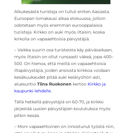
Alkukesästä turisteja on tullut eniten Aasiasta.
Euroopan lomakausi alkaa elokuussa, jolloin
odotetaan myös enemmän eurooppalaisia
turisteja. Kirkko on auki myös iltaisin, koska
kirkolla on vapaaehtoisia päivystäjiä.
– Vaikka suurin osa turisteista käy päiväsaikaan,
myös iltaisin on ollut runsaasti väkeä, jopa 400–
500. On hienoa, että meillä on vapaaehtoisia
iltapäivystäjiä, joiden ansiosta kirkkoa voidaan
kesäkuukaudet pitää auki keskiyöhön asti,
aluesuntio
Tiina Ruokonen
kertoo
Kirkko ja
kaupunki-lehdelle
.
Tällä hetkellä päivystäjiä on 60-70, ja kirkko
järjestää uusien päivystäjien koulutuksia myös
pitkin kesää.
– Moni vapaaehtoinen on innostunut työstä niin,