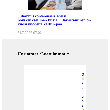
Juhannuskonferenssia edelsi
poikkeuksellinen kiista – Järjestäminen on
vuosi vuodelta kalliimpaa
31.7.2026 07:00
Uusimmat
Luetuimmat
O
li
k
o
J
o
o
s
u