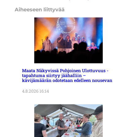
Aiheeseen liittyvää
Maata Näkyvissä Pohjoinen Ulottuvuus -
tapahtuma siirtyy jäähalliin –
kävijämäärän odotetaan edelleen nousevan
4.8.2026 16:14