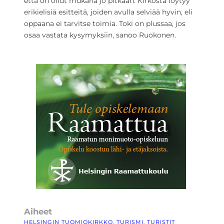
että on ollut mukana jo pitkään. Kirkosta löytyy
erikielisiä esitteitä, joiden avulla selviää hyvin, eli
oppaana ei tarvitse toimia. Toki on plussaa, jos
osaa vastata kysymyksiin, sanoo Ruokonen.
Aiheet
HELSINGIN TUOMIOKIRKKO
, 
TURISMI
, 
TURISTIT