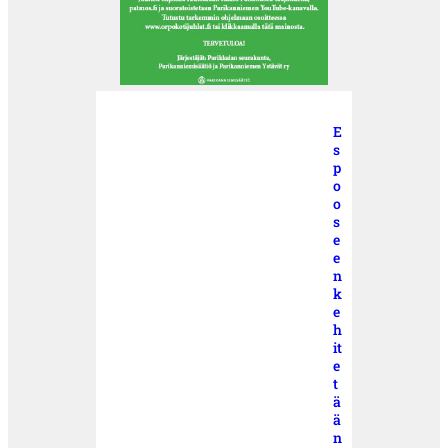
E
s
p
o
o
s
e
e
n
k
e
h
it
e
t
ä
ä
n