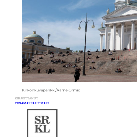
Kirkonkuvapankki/Aarne Ormio
KIRJOITTANUT
TIINAMARIIA HEIMARI