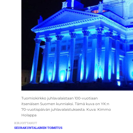
Tuomiokirkko juhlavalaistaan 100-vuotiaan
itsenäisen Suomen kunniaksi. Tämä kuva on YK:n
70-vuotispäivän juhlavalaistuksesta. Kuva: Kimmo
Holappa
KIRJOITTANUT
SEURAKUNTALAINEN TOIMITUS