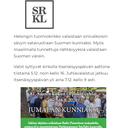
Helsingin tuomiokirkko valaistaan sinivalkoisin
sävyin satavuotiaan Suomen kunniaksi. Myös
maailmalla tunnettuja nähtävyyksiä valaistaan
Suomen värein.
Valot syttyvät kirkolla itsenäisyyspäivän aattona
tiistaina 5.12. noin kello 16. Juhlavalaistus jatkuu
itsenäisyyspäivän yli aina 7.12. kello 9 asti.