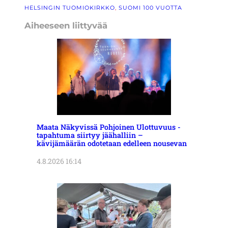
HELSINGIN TUOMIOKIRKKO
, 
SUOMI 100 VUOTTA
Aiheeseen liittyvää
Maata Näkyvissä Pohjoinen Ulottuvuus -
tapahtuma siirtyy jäähalliin –
kävijämäärän odotetaan edelleen nousevan
4.8.2026 16:14