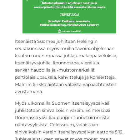
Itsenäistä Suomea juhlitaan Helsingin
seurakunnissa myös muilla tavoin: ohjelmaan
kuuluu muun muassa juhlajumalanpalveluksia,
itsenäisyysjuhlia, lipunnostoa, vierailua
sankarihaudoilla ja -muistomerkeillä,
partiolaislupauksia, kahvitteluja ja konsertteja.
Malmin kirkko aiotaan valaista vapaaehtoisten
avustamana.
Myös ulkomailla Suomen itsenäisyyspäivää
juhlistetaan sinivalkoisin värein. Esimerkiksi
Roomassa yksi kaupungin tunnetuimmista
nähtävyyksistä, Colosseum, valaistaan
sinivalkoisin värein itsenäisyyspäivän aattona 5.12.
Juhlavalaistuksen saavat myös monet muut