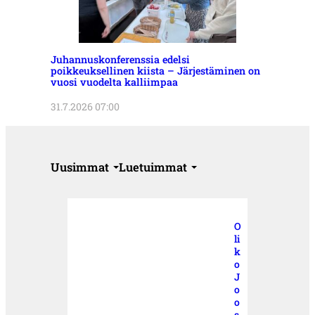
Juhannuskonferenssia edelsi
poikkeuksellinen kiista – Järjestäminen on
vuosi vuodelta kalliimpaa
31.7.2026 07:00
Uusimmat
Luetuimmat
O
li
k
o
J
o
o
s