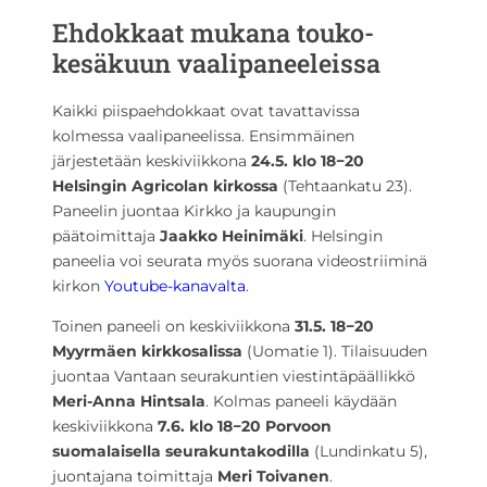
Ehdokkaat mukana touko-
kesäkuun vaalipaneeleissa
Kaikki piispaehdokkaat ovat tavattavissa
kolmessa vaalipaneelissa. Ensimmäinen
järjestetään keskiviikkona
24.5. klo 18−20
Helsingin Agricolan kirkossa
(Tehtaankatu 23).
Paneelin juontaa Kirkko ja kaupungin
päätoimittaja
Jaakko Heinimäki
. Helsingin
paneelia voi seurata myös suorana videostriiminä
kirkon
Youtube-kanavalta
.
Toinen paneeli on keskiviikkona
31.5. 18−20
Myyrmäen kirkkosalissa
(Uomatie 1). Tilaisuuden
juontaa Vantaan seurakuntien viestintäpäällikkö
Meri-Anna Hintsala
. Kolmas paneeli käydään
keskiviikkona
7.6. klo 18−20 Porvoon
suomalaisella seurakuntakodilla
(Lundinkatu 5),
juontajana toimittaja
Meri Toivanen
.