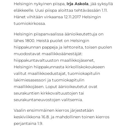
Helsingin nykyinen piispa,
Irja Askola
, jää syksyllä
eläkkeelle. Uusi piispa aloittaa tehtävässään 1.11.
Hänet vihitään virkaansa 12.11.2017 Helsingin
tuomiokirkossa.
Helsingin piispanvaalissa äänioikeutettuja on
lähes 1800. Heistä puolet on Helsingin
hiippakunnan pappeja ja lehtoreita, toisen puolen
muodostavat maallikkoäänestäjät:
hiippakuntavaltuuston maallikkojäsenet,
Helsingin hiippakunnasta kirkolliskokoukseen
valitut maallikkoedustajat, tuomiokapitulin
lakimiesasessori ja tuomiokapitulin
maallikkojäsen. Loput äänioikeutetut ovat
seurakuntien kirkkovaltuustojen tai
seurakuntaneuvostojen valitsemia.
Vaalin ensimmäinen kierros järjestetään
keskiviikkona 16.8. ja mahdollinen toinen kierros
perjantaina 1.9.