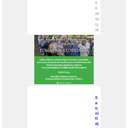
5.
8.
20
26
11:
18
S
a
n
oi
tt
aj