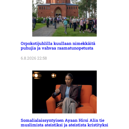
Orpokotijuhlilla kuullaan nimekkäitä
puhujia ja vahvaa raamatunopetusta
6.8.2026 22:58
Somalialaissyntyisen Ayaan Hirsi Alin tie
muslimista ateistiksi ja ateistista kristityksi