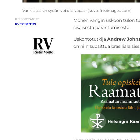
Vankilassakin sydän voi olla vapaa. (kuva: freeimages.com)
KIRJOITTANUT
Monen vangin uskoon tulon tau
RV TOIMITUS
sisäisestä parantumisesta.
Uskontotutkija
Andrew John
on niin suosittua brasilialaisis