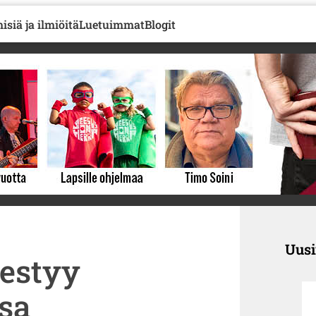
isiä ja ilmiöitä
Luetuimmat
Blogit
Uus
estyy
ssa