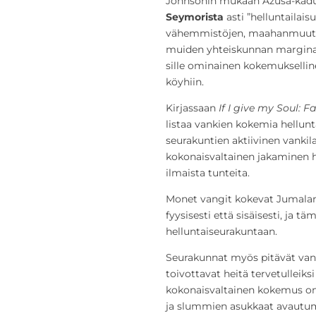
Johnsonin mukaan Azusa-kadun
Seymorista
asti ”helluntailais
vähemmistöjen, maahanmuuttaj
muiden yhteiskunnan marginaal
sille ominainen kokemuksellin
köyhiin.
Kirjassaan
If I give my Soul: F
listaa vankien kokemia hellunt
seurakuntien aktiivinen vankil
kokonaisvaltainen jakaminen he
ilmaista tunteita.
Monet vangit kokevat Jumalan
fyysisesti että sisäisesti, ja
helluntaiseurakuntaan.
Seurakunnat myös pitävät vanke
toivottavat heitä tervetulleik
kokonaisvaltainen kokemus oma
ja slummien asukkaat avautum