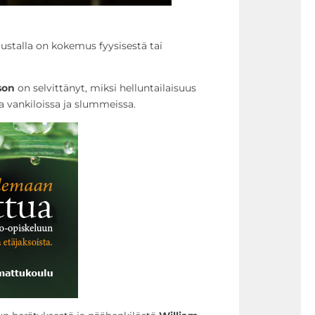
stalla on kokemus fyysisestä tai
son
on selvittänyt, miksi helluntailaisuus
sa vankiloissa ja slummeissa.