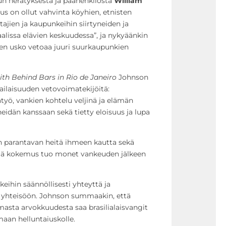
 herätyksestä ja päähenkilöstä
William
uus on ollut vahvinta köyhien, etnisten
ien ja kaupunkeihin siirtyneiden ja
issa elävien keskuudessa”, ja nykyäänkin
en usko vetoaa juuri suurkaupunkien
aith Behind Bars in Rio de Janeiro
Johnson
ailaisuuden vetovoimatekijöitä:
atyö, vankien kohtelu veljinä ja elämän
idän kanssaan sekä tietty eloisuus ja lupa
 parantavan heitä ihmeen kautta sekä
 tämä kokemus tuo monet vankeuden jälkeen
ihin säännöllisesti yhteyttä ja
si yhteisöön. Johnson summaakin, että
sta arvokkuudesta saa brasilialaisvangit
aan helluntaiuskolle.