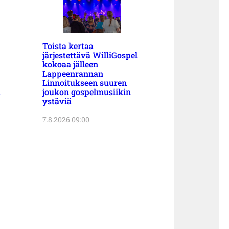
Toista kertaa
järjestettävä WilliGospel
kokoaa jälleen
Lappeenrannan
Linnoitukseen suuren
a
joukon gospelmusiikin
ystäviä
7.8.2026 09:00