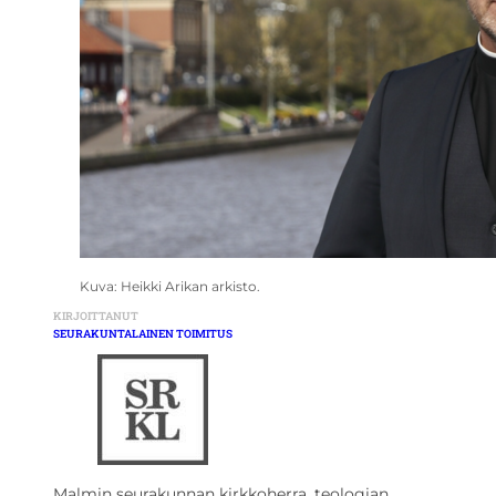
Kuva: Heikki Arikan arkisto.
KIRJOITTANUT
SEURAKUNTALAINEN TOIMITUS
Malmin seurakunnan kirkkoherra, teologian