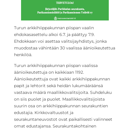
Turun arkkihiippakunnan piispan vaalin
ehdokasasettelu alkoi 6.7. ja päättyy 7.9.
Ehdokkaan voi asettaa valitsijayhdistys, jonka
muodostaa vähintään 30 vaalissa äänioikeutettua
henkilöä.
Turun arkkihiippakunnan piispan vaalissa
äänioikeutettuja on kaikkiaan 1192.
Äänioikeutettuja ovat kaikki arkkihiippakunnan
papit ja lehtorit sekä heidän lukumääräänsä
vastaava määrä maallikkovalitsijoita. Suhdeluku
on siis puolet ja puolet. Maallikkovalitsijoista
suurin osa on arkkihiippakunnan seurakuntien
edustajia. Kirkkovaltuustot ja
seurakuntaneuvostot ovat paikallisesti valinneet
omat edustajansa. Seurakuntakohtainen