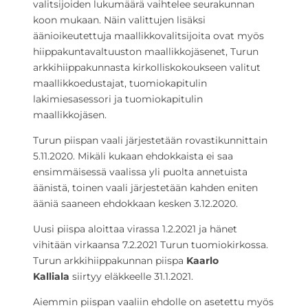
valitsijoiden lukumäärä vaihtelee seurakunnan
koon mukaan. Näin valittujen lisäksi
äänioikeutettuja maallikkovalitsijoita ovat myös
hiippakuntavaltuuston maallikkojäsenet, Turun
arkkihiippakunnasta kirkolliskokoukseen valitut
maallikkoedustajat, tuomiokapitulin
lakimiesasessori ja tuomiokapitulin
maallikkojäsen.
Turun piispan vaali järjestetään rovastikunnittain
5.11.2020. Mikäli kukaan ehdokkaista ei saa
ensimmäisessä vaalissa yli puolta annetuista
äänistä, toinen vaali järjestetään kahden eniten
ääniä saaneen ehdokkaan kesken 3.12.2020.
Uusi piispa aloittaa virassa 1.2.2021 ja hänet
vihitään virkaansa 7.2.2021 Turun tuomiokirkossa.
Turun arkkihiippakunnan piispa
Kaarlo
Kalliala
siirtyy eläkkeelle 31.1.2021.
Aiemmin piispan vaaliin ehdolle on asetettu myös