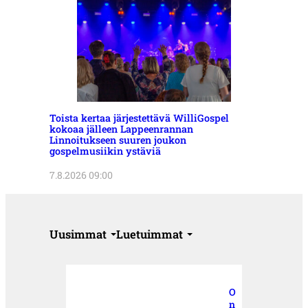
Toista kertaa järjestettävä WilliGospel
kokoaa jälleen Lappeenrannan
Linnoitukseen suuren joukon
gospelmusiikin ystäviä
7.8.2026 09:00
Uusimmat
Luetuimmat
O
n