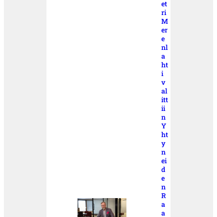
et
ri
M
er
e
nl
a
ht
i
v
al
itt
ii
n
Y
ht
y
n
ei
d
e
n
R
a
a