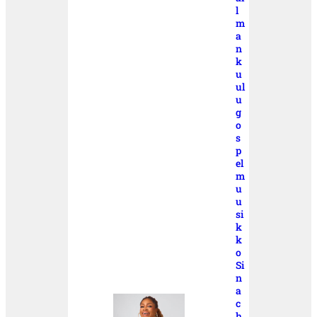
l
m
a
n
k
u
ul
u
g
o
s
p
el
m
u
u
si
k
k
o
Si
n
a
c
h