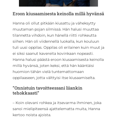
Eroon kiusaamisesta keinolla millä hyvänsä
Hanna oli ollut pitkään kiusattu ja väheksytty
muutaman pojan silmissä. Hän halusi muuttaa
tilannetta vihdoin, kun hänellä riitti rohkeutta
siihen. Hän oli viidennellä luokalla, kun kouluun
tuli uusi oppilas. Oppilas oli erilainen kuin muut ja
ei siksi saanut kavereita kovinkaan nopeasti.
Hanna halusi päästä eroon kiusaamisesta keinolla
millä hyvänsä, joten keksi, että hän kääntäisi
huomion tähän vielä tuntemattomaan
oppilaaseen, jotta välttyisi itse kiusaamiselta.
”Onnistuin tavoitteessani liiankin
tehokkaasti”
– Koin olevani rohkea ja itsevarma ihminen, joka
sanoi mielipiteensä ajattelematta muita, Hanna
kertoo noista ajoista.