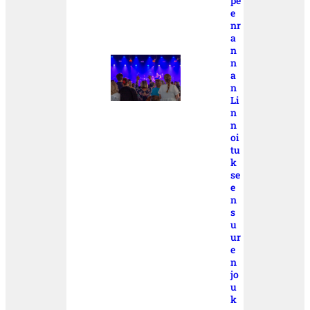
pe
e
nr
a
n
n
a
n
Li
n
n
oi
tu
k
se
e
n
s
u
ur
e
n
jo
u
k