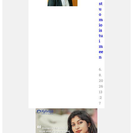
st
u
o
m
io
is
tu
i
m
ee
n
6.
8.
20
26
13
:2
7