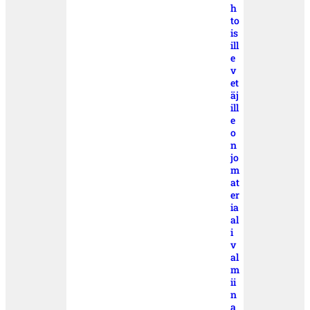
h
to
is
ill
e
v
et
äj
ill
e
o
n
jo
m
at
er
ia
al
i
v
al
m
ii
n
a