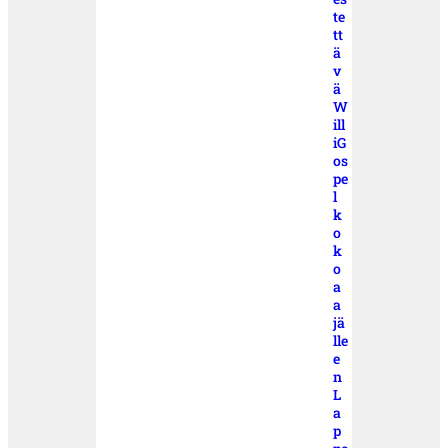
te
tt
ä
v
ä
W
ill
iG
os
pe
l
k
o
k
o
a
a
jä
lle
e
n
L
a
p