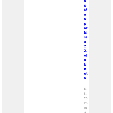
ä
n
Id
e
a
p
ar
ki
ss
a
2
2.
el
o
k
u
ut
a
6.
8.
20
26
10
:1