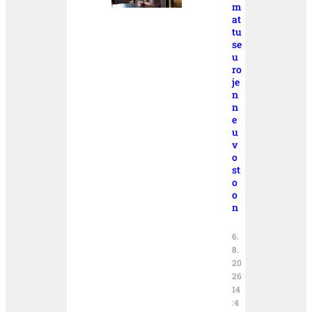
m
at
tu
se
u
ro
je
n
n
e
u
v
o
st
o
o
n
6.
8.
20
26
14
:4