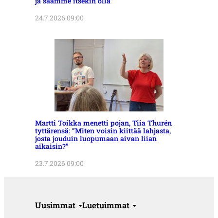
ja saamme itsekin olla”
24.7.2026 09:00
Martti Toikka menetti pojan, Tiia Thurén
tyttärensä: ”Miten voisin kiittää lahjasta,
josta jouduin luopumaan aivan liian
aikaisin?”
23.7.2026 09:00
Uusimmat
Luetuimmat