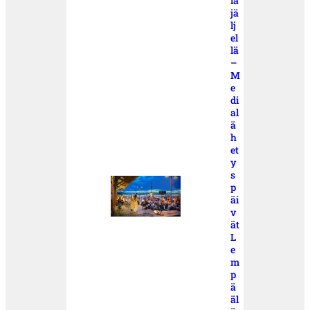
ia
jä
lj
el
lä
–
M
e
di
al
ä
h
et
y
s
p
äi
v
ät
L
e
m
p
ä
äl