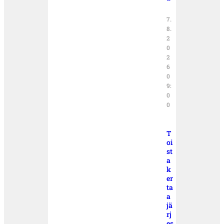
7.
8.
2
0
2
6
0
9:
0
0
T
oi
st
a
k
er
ta
a
jä
rj
es