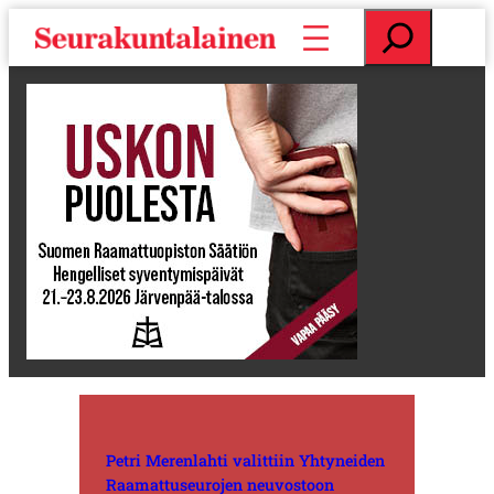
S
E
i
t
i
s
r
i
r
y
s
i
s
ä
l
t
ö
ö
n
Petri Merenlahti valittiin Yhtyneiden
Raamattuseurojen neuvostoon