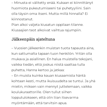
– Minusta ei välitetty enää. Kukaan ei kiinnittänyt
huomiota pukeutumiseeni tai puhetyyliini. Sain
olla täysin oma itseni. Mutta millä hinnalla? Ei
kiinnostanut.
Pian alkoi valjeta kiusatun oppilaan tilanne.
Kiusaajien teot alkoivat vaihtua rajumpiin.
Jälkeenpäin ajateltuna
– Vuosien jälkeenkin muistan tuota tapausta aina,
kun sattumalta tapaan tuon henkilön. Yritän olla
mukava ja asiallinen. En halua muistella tekojani,
vaikka tiedän, että joskus niistä saattaa tulla
puhetta, Hanna kertoo ja jatkaa:
– En muista kuinka kauan kiusaamista häntä
kohtaan kesti, mutta ikuisuudelta se tuntui. Ja yhä
mietin, miksen vain mennyt juttelemaan, vaikka
koulukuraattorille. Olen tullut siihen
lopputulokseen, että olin liian itsevarma
myöntämään, että tarvitsin apua.