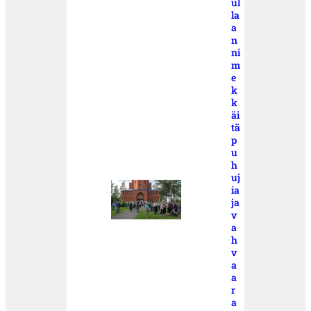
ul
la
a
n
ni
m
e
k
k
äi
tä
p
u
h
uj
ia
ja
v
a
h
v
a
a
r
a