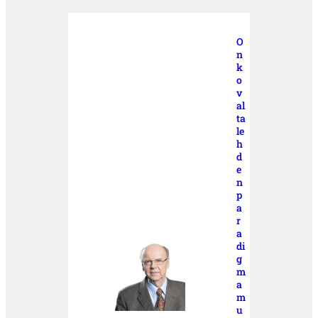
O
n
k
o
v
al
ta
le
h
d
e
n
p
a
r
a
di
g
m
a
m
u