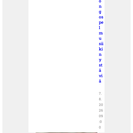
o
n
g
os
pe
l
m
u
sii
ki
n
y
st
ä
vi
ä
7.
8.
20
26
09
:0
0