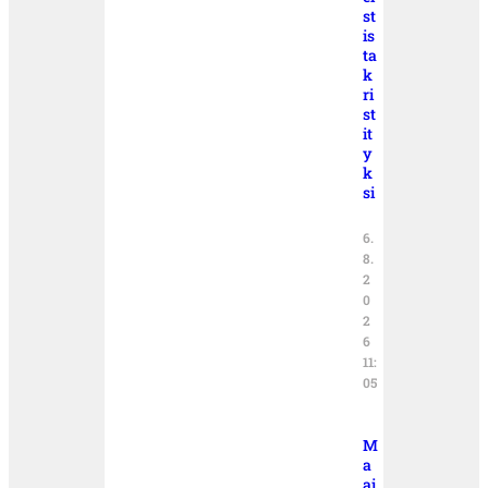
st
is
ta
k
ri
st
it
y
k
si
6.
8.
2
0
2
6
11:
05
M
a
ai