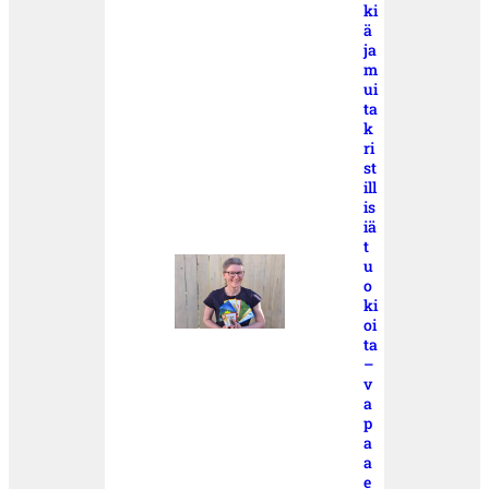
ki
ä
ja
m
ui
ta
k
ri
st
ill
is
iä
t
u
o
ki
oi
ta
–
v
a
p
a
a
e