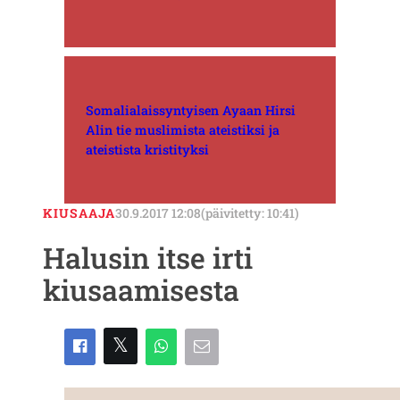
Somalialaissyntyisen Ayaan Hirsi
Alin tie muslimista ateistiksi ja
ateistista kristityksi
KIUSAAJA
30.9.2017 12:08
(päivitetty: 10:41)
Halusin itse irti
kiusaamisesta