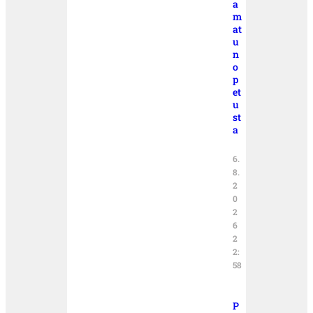
a
m
at
u
n
o
p
et
u
st
a
6.
8.
2
0
2
6
2
2:
58
P