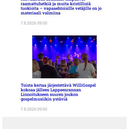
raamattuhetkiä ja muita kristillisiä
tuokioita – vapaaehtoisille vetäjille on jo
materiaali valmiina
7.8.2026 09:00
Toista kertaa järjestettävä WilliGospel
kokoaa jälleen Lappeenrannan
Linnoitukseen suuren joukon
gospelmusiikin ystäviä
7.8.2026 09:00