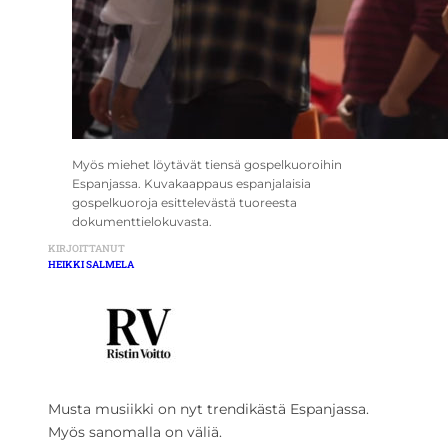
Myös miehet löytävät tiensä gospelkuoroihin
Espanjassa. Kuvakaappaus espanjalaisia
gospelkuoroja esittelevästä tuoreesta
dokumenttielokuvasta.
KIRJOITTANUT
HEIKKI SALMELA
Musta musiikki on nyt trendikästä Espanjassa.
Myös sanomalla on väliä.