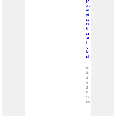
ja
at
ei
st
is
ta
k
ri
st
it
y
k
si
6.
8.
2
0
2
6
11:
05