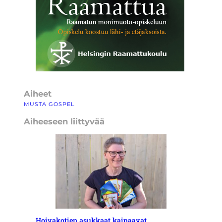
Aiheet
MUSTA GOSPEL
Aiheeseen liittyvää
Hoivakotien asukkaat kaipaavat