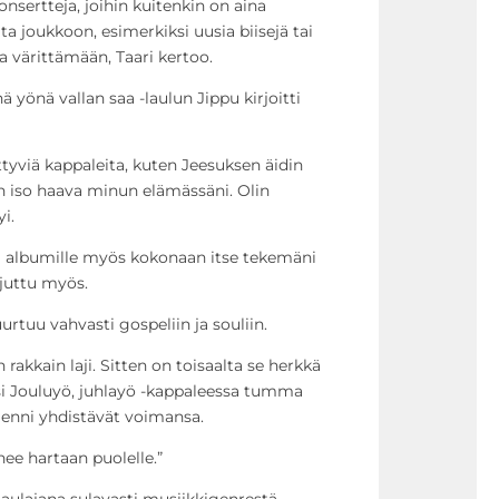
onsertteja, joihin kuitenkin on aina
 joukkoon, esimerkiksi uusia biisejä tai
a värittämään, Taari kertoo.
ä yönä vallan saa -laulun Jippu kirjoitti
ittyviä kappaleita, kuten Jeesuksen äidin
on iso haava minun elämässäni. Olin
i.
a albumille myös kokonaan itse tekemäni
 juttu myös.
uurtuu vahvasti gospeliin ja souliin.
 rakkain laji. Sitten on toisaalta se herkkä
si Jouluyö, juhlayö -kappaleessa tumma
-Jenni yhdistävät voimansa.
ee hartaan puolelle.”
 laulajana sulavasti musiikkigenrestä