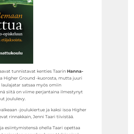
avat tunnistavat kenties Taarin
Hanna-
 Higher Ground -kuorosta, mutta juuri
laulajatar satsaa myös omiin
nä siitä on viime perjantaina ilmestynyt
t joululevy.
alkeaan -joulukiertue ja kaksi isoa Higher
at rinnakkain, Jenni Taari tiivistää.
a esiintymistensä ohella Taari opettaa