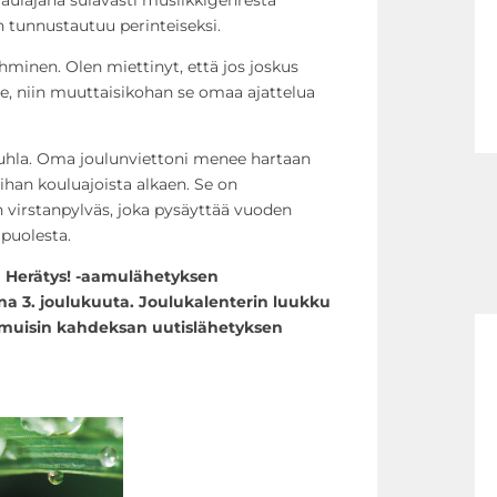
n tunnustautuu perinteiseksi.
ihminen. Olen miettinyt, että jos joskus
e, niin muuttaisikohan se omaa ajattelua
 juhla. Oma joulunviettoni menee hartaan
 ihan kouluajoista alkaen. Se on
n virstanpylväs, joka pysäyttää vuoden
 puolesta.
n Herätys! -aamulähetyksen
 3. joulukuuta. Joulukalenterin luukku
amuisin kahdeksan uutislähetyksen