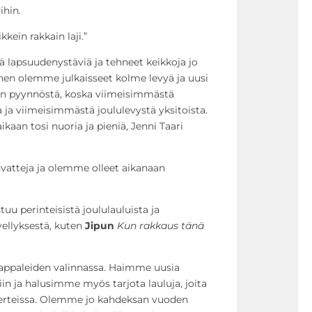
ihin.
kein rakkain laji.”
lapsuudenystäviä ja tehneet keikkoja jo
nen olemme julkaisseet kolme levyä ja uusi
isön pyynnöstä, koska viimeisimmästä
 ja viimeisimmästä joululevystä yksitoista.
aan tosi nuoria ja pieniä, Jenni Taari
vatteja ja olemme olleet aikanaan
uu perinteisistä joululauluista ja
llyksestä, kuten
Jipun
Kun rakkaus tänä
kappaleiden valinnassa. Haimme uusia
iin ja halusimme myös tarjota lauluja, joita
serteissa. Olemme jo kahdeksan vuoden