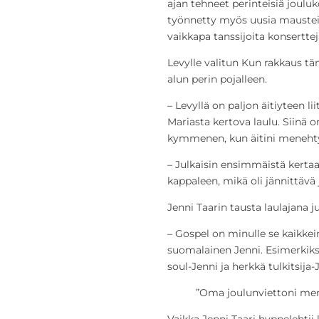
ajan tehneet perinteisiä jouluk
työnnetty myös uusia mausteita
vaikkapa tanssijoita konserttej
Levylle valitun Kun rakkaus tän
alun perin pojalleen.
– Levyllä on paljon äitiyteen li
Mariasta kertova laulu. Siinä 
kymmenen, kun äitini menehty
– Julkaisin ensimmäistä kerta
kappaleen, mikä oli jännittävä
Jenni Taarin tausta laulajana j
– Gospel on minulle se kaikkein
suomalainen Jenni. Esimerkik
soul-Jenni ja herkkä tulkitsija
”Oma joulunviettoni men
Vaikka Jenni Taari hyppelehtii