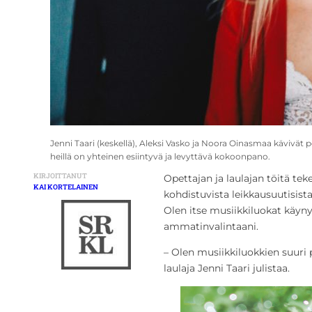
Jenni Taari (keskellä), Aleksi Vasko ja Noora Oinasmaa kävivät
heillä on yhteinen esiintyvä ja levyttävä kokoonpano.
KIRJOITTANUT
Opettajan ja laulajan töitä tek
KAI KORTELAINEN
kohdistuvista leikkausuutisist
Olen itse musiikkiluokat käynyt
ammatinvalintaani.
– Olen musiikkiluokkien suuri
laulaja Jenni Taari julistaa.