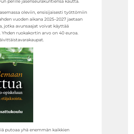
vun perille jäsenseurakuntiensa kautta.
emassa oleviin, ensisijaisesti työttömiin
Kahden vuoden aikana 2025–2027 jaetaan
, jotka avunsaajat voivat käyttää
. Yhden ruokakortin arvo on 40 euroa.
ivittäistavarakaupat.
isiä putoaa yhä enemmän kaikkien