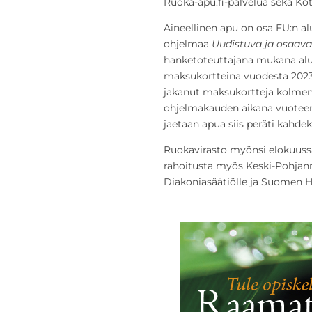
Ruoka-apu.fi-palvelua sekä Ko
Aineellinen apu on osa EU:n alu
ohjelmaa
Uudistuva ja osaav
hanketoteuttajana mukana alust
maksukortteina vuodesta 2023
jakanut maksukortteja kolmen
ohjelmakauden aikana vuoteen
jaetaan apua siis peräti kahdek
Ruokavirasto myönsi elokuussa 
rahoitusta myös Keski-Pohjan
Diakoniasäätiölle ja Suomen He