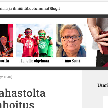
isiä ja ilmiöitä
Luetuimmat
Blogit
y: 11:40)
Uus
ahastolta
ahoitus