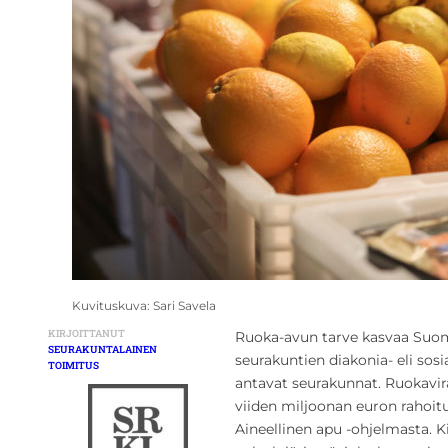
Kuvituskuva: Sari Savela
KIRJOITTANUT
Ruoka-avun tarve kasvaa Suome
SEURAKUNTALAINEN
seurakuntien diakonia- eli sos
TOIMITUS
antavat seurakunnat. Ruokavir
viiden miljoonan euron rahoit
Aineellinen apu -ohjelmasta. K