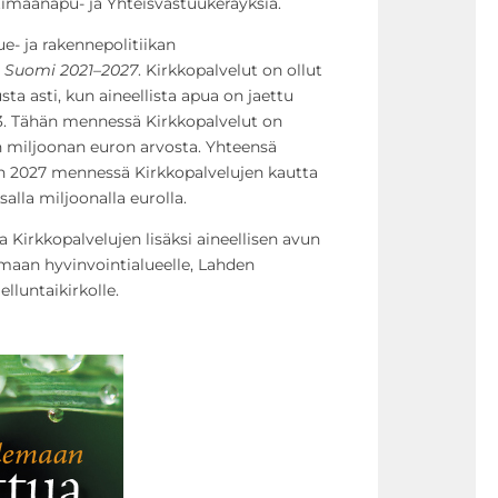
timaanapu- ja Yhteisvastuukeräyksiä.
e- ja rakennepolitiikan
a Suomi 2021–2027
. Kirkkopalvelut on ollut
a asti, kun aineellista apua on jaettu
. Tähän mennessä Kirkkopalvelut on
 miljoonan euron arvosta. Yhteensä
 2027 mennessä Kirkkopalvelujen kautta
salla miljoonalla eurolla.
Kirkkopalvelujen lisäksi aineellisen avun
maan hyvinvointialueelle, Lahden
lluntaikirkolle.