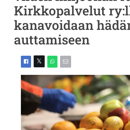
Kirkkopalvelut ry
kanavoidaan hädän
auttamiseen