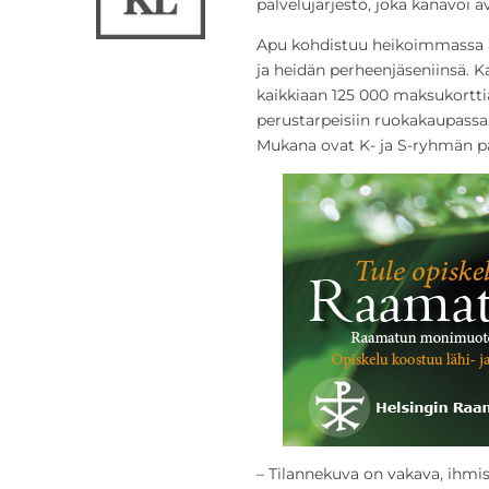
palvelujärjestö, joka kanavoi a
Apu kohdistuu heikoimmassa as
ja heidän perheenjäseniinsä. 
kaikkiaan 125 000 maksukorttia
perustarpeisiin ruokakaupassa
Mukana ovat K- ja S-ryhmän pä
– Tilannekuva on vakava, ihm