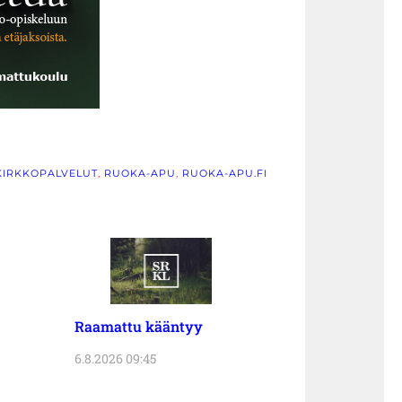
KIRKKOPALVELUT
, 
RUOKA-APU
, 
RUOKA-APU.FI
Raamattu kääntyy
6.8.2026 09:45