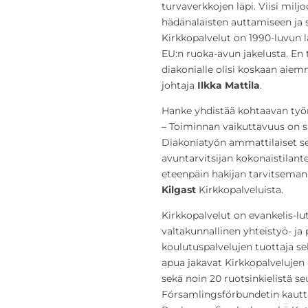
turvaverkkojen läpi. Viisi mil
hädänalaisten auttamiseen ja 
Kirkkopalvelut on 1990-luvun 
EU:n ruoka-avun jakelusta. En 
diakonialle olisi koskaan aiem
johtaja
Ilkka Mattila
.
Hanke yhdistää kohtaavan työn
– Toiminnan vaikuttavuus on si
Diakoniatyön ammattilaiset se
avuntarvitsijan kokonaistilant
eteenpäin hakijan tarvitseman 
Kilgast
Kirkkopalveluista.
Kirkkopalvelut on evankelis-lut
valtakunnallinen yhteistyö- ja p
koulutuspalvelujen tuottaja se
apua jakavat Kirkkopalvelujen
sekä noin 20 ruotsinkielistä s
Församlingsförbundetin kautt