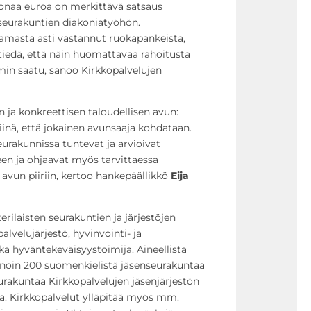
joonaa euroa on merkittävä satsaus
seurakuntien diakoniatyöhön.
lamasta asti vastannut ruokapankeista,
tiedä, että näin huomattavaa rahoitusta
min saatu, sanoo Kirkkopalvelujen
 ja konkreettisen taloudellisen avun:
inä, että jokainen avunsaaja kohdataan.
urakunnissa tuntevat ja arvioivat
een ja ohjaavat myös tarvittaessa
avun piiriin, kertoo hankepäällikkö
Eija
erilaisten seurakuntien ja järjestöjen
alvelujärjestö, hyvinvointi- ja
kä hyväntekeväisyystoimija. Aineellista
 noin 200 suomenkielistä jäsenseurakuntaa
eurakuntaa Kirkkopalvelujen jäsenjärjestön
a. Kirkkopalvelut ylläpitää myös mm.