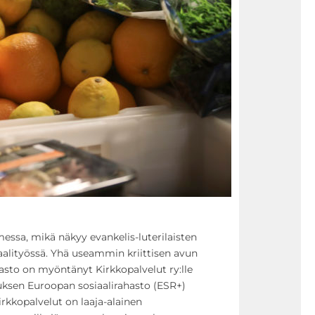
ssa, mikä näkyy evankelis-luterilaisten
iaalityössä. Yhä useammin kriittisen avun
asto on myöntänyt Kirkkopalvelut ry:lle
uksen Euroopan sosiaalirahasto (ESR+)
irkkopalvelut on laaja-alainen