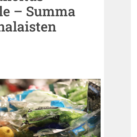
:lle – Summa
alaisten