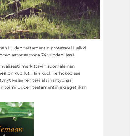
inen Uuden testamentin professori Heikki
oden aatonaattona 74 vuoden iässä.
välisesti merkittävin suomalainen
nen
on kuollut. Hän kuoli Terhokodissa
yntynyt Räisänen teki elämäntyönsä
 hän toimi Uuden testamentin eksegetiikan