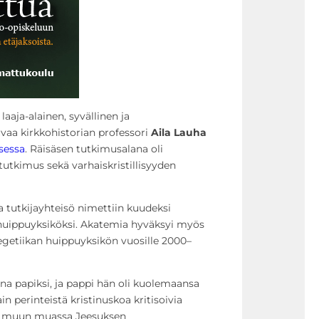
laaja-alainen, syvällinen ja
uvaa kirkkohistorian professori
Aila Lauha
sessa
. Räisäsen tutkimusalana oli
utkimus sekä varhaiskristillisyyden
tutkijayhteisö nimettiin kuudeksi
uippuyksiköksi. Akatemia hyväksyi myös
getiikan huippuyksikön vuosille 2000–
ena papiksi, ja pappi hän oli kuolemaansa
in perinteistä kristinuskoa kritisoivia
ti muun muassa Jeesuksen