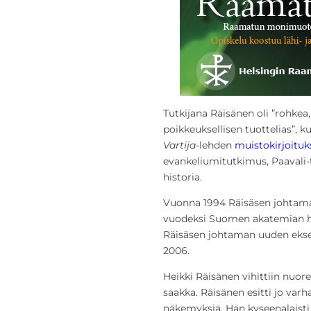
Tutkijana Räisänen oli ”rohkea, 
poikkeuksellisen tuottelias”, k
Vartija
-lehden
muistokirjoituk
evankeliumitutkimus, Paavali-t
historia.
Vuonna 1994 Räisäsen johtama 
vuodeksi Suomen akatemian h
Räisäsen johtaman uuden ekse
2006.
Heikki Räisänen vihittiin nuor
saakka. Räisänen esitti jo varha
näkemyksiä. Hän kyseenalais