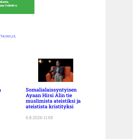
TKIMUS
n
Somalialaissyntyisen
Ayaan Hirsi Alin tie
muslimista ateistiksi ja
ateistista kristityksi
6.8.2026 11:05