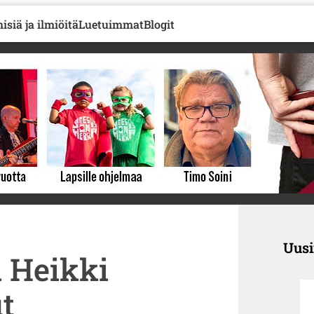
isiä ja ilmiöitä
Luetuimmat
Blogit
Uus
 Heikki
t