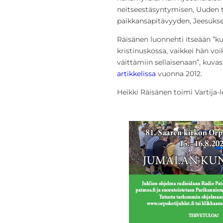
neitseestäsyntymisen, Uuden
paikkansapitävyyden, Jeesuks
Räisänen luonnehti itseään ”kul
kristinuskossa, vaikkei hän v
väittämiin sellaisenaan”, kuva
artikkelissa
vuonna 2012.
Heikki Räisänen toimi Vartija