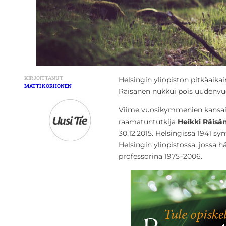
KIRJOITTANUT
Helsingin yliopiston pitkäaika
MATTI KORHONEN
Räisänen nukkui pois uudenvu
Viime vuosikymmenien kansain
raamatuntutkija
Heikki Räisä
30.12.2015. Helsingissä 1941 s
Helsingin yliopistossa, jossa
professorina 1975–2006.