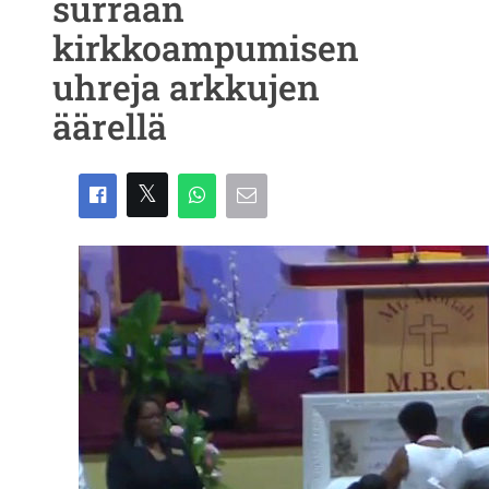
surraan
kirkkoampumisen
uhreja arkkujen
äärellä