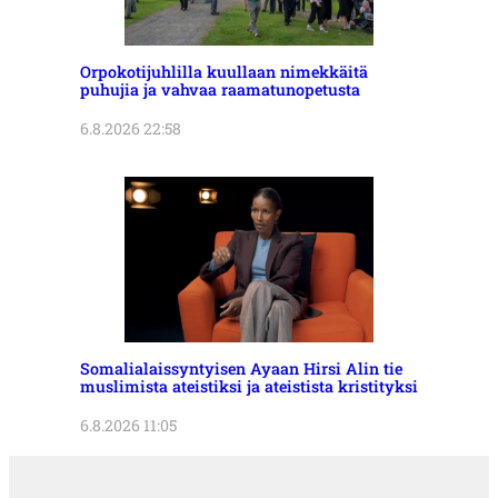
Orpokotijuhlilla kuullaan nimekkäitä
puhujia ja vahvaa raamatunopetusta
6.8.2026 22:58
Somalialaissyntyisen Ayaan Hirsi Alin tie
muslimista ateistiksi ja ateistista kristityksi
6.8.2026 11:05