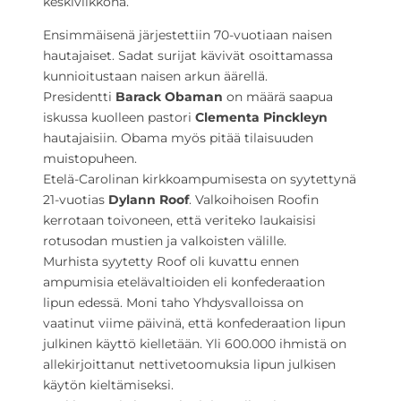
keskiviikkona.
Ensimmäisenä järjestettiin 70-vuotiaan naisen
hautajaiset. Sadat surijat kävivät osoittamassa
kunnioitustaan naisen arkun äärellä.
Presidentti
Barack Obaman
on määrä saapua
iskussa kuolleen pastori
Clementa Pinckleyn
hautajaisiin. Obama myös pitää tilaisuuden
muistopuheen.
Etelä-Carolinan kirkkoampumisesta on syytettynä
21-vuotias
Dylann Roof
. Valkoihoisen Roofin
kerrotaan toivoneen, että veriteko laukaisisi
rotusodan mustien ja valkoisten välille.
Murhista syytetty Roof oli kuvattu ennen
ampumisia etelävaltioiden eli konfederaation
lipun edessä. Moni taho Yhdysvalloissa on
vaatinut viime päivinä, että konfederaation lipun
julkinen käyttö kielletään. Yli 600.000 ihmistä on
allekirjoittanut nettivetoomuksia lipun julkisen
käytön kieltämiseksi.