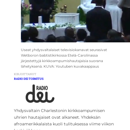
Useat yhdysvaltalaiset televisiokanavat seurasivat
Wetboron babtistikirkossa Etelä-Carolinassa
järjestettyjä kirkkoampumishautajaisia suorana
lähetyksenä. KUVA: Youtuben kuvakaappaus
KIRJOITTANUT
RADIO DEI TOIMITUS
Yhdysvaltain Charlestonin kirkkoampumisen
uhrien hautajaiset ovat alkaneet. Yhdeksän
afroamerikkalaista kuoli tulituksessa viime viikon