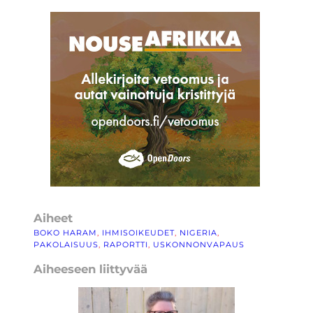
Aiheet
BOKO HARAM
, 
IHMISOIKEUDET
, 
NIGERIA
, 
PAKOLAISUUS
, 
RAPORTTI
, 
USKONNONVAPAUS
Aiheeseen liittyvää