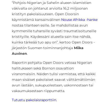
“Pohjois-Nigerian ja Sahelin alueen islamistien
väkivalta on johtanut arviolta 16,2 miljoonan
kristityn pakolaisuuteen. Open Doorsin
käynnistämä kansainvälinen
Nouse Afrikka -hanke
nostaa tilanteen esille. Se mahdollistaa avun
kymmenille tuhansille syvästi traumatisoituneille
kristityille. Käydessäni alueella sain itse nähdä,
kuinka tärkeää tuo apu on”, kertoo Open Doors -
järjestön Suomen toiminnanjohtaja
Miika
Auvinen
.
Raportin pohjalta Open Doors vetoaa Nigerian
hallitukseen sekä Bornon osavaltion
viranomaisiin. Näiden tulisi varmistaa, että kaikki
maan sisäiset pakolaiset saavat välttämättömän
avun iästään, sukupuolestaan, uskonnostaan tai
vakaumuksestaan riippumatta.
Tutustu pakolaisraporttiin.