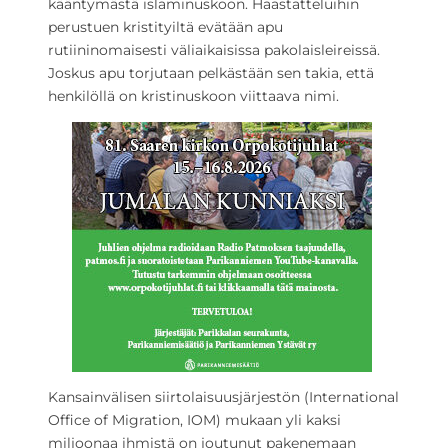
kääntymästä islaminuskoon. Haastatteluihin
perustuen kristityiltä evätään apu
rutiininomaisesti väliaikaisissa pakolaisleireissä.
Joskus apu torjutaan pelkästään sen takia, että
henkilöllä on kristinuskoon viittaava nimi.
Kansainvälisen siirtolaisuusjärjestön (International
Office of Migration, IOM) mukaan yli kaksi
miljoonaa ihmistä on joutunut pakenemaan