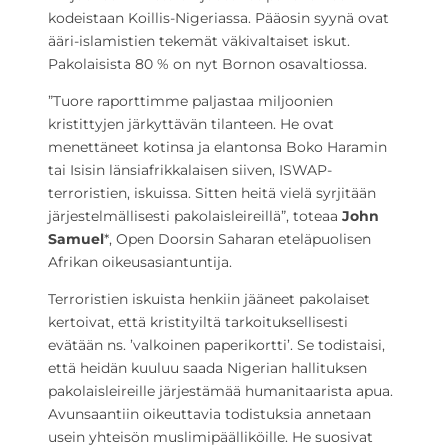
kodeistaan Koillis-Nigeriassa. Pääosin syynä ovat
ääri-islamistien tekemät väkivaltaiset iskut.
Pakolaisista 80 % on nyt Bornon osavaltiossa.
”Tuore raporttimme paljastaa miljoonien
kristittyjen järkyttävän tilanteen. He ovat
menettäneet kotinsa ja elantonsa Boko Haramin
tai Isisin länsiafrikkalaisen siiven, ISWAP-
terroristien, iskuissa. Sitten heitä vielä syrjitään
järjestelmällisesti pakolaisleireillä”, toteaa
John
Samuel
*, Open Doorsin Saharan eteläpuolisen
Afrikan oikeusasiantuntija.
Terroristien iskuista henkiin jääneet pakolaiset
kertoivat, että kristityiltä tarkoituksellisesti
evätään ns. ’valkoinen paperikortti’. Se todistaisi,
että heidän kuuluu saada Nigerian hallituksen
pakolaisleireille järjestämää humanitaarista apua.
Avunsaantiin oikeuttavia todistuksia annetaan
usein yhteisön muslimipäälliköille. He suosivat