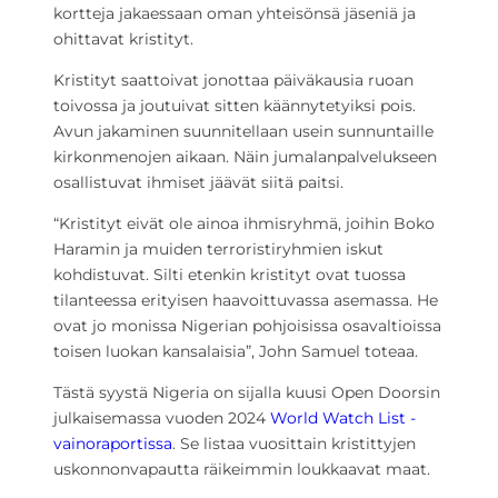
kortteja jakaessaan oman yhteisönsä jäseniä ja
ohittavat kristityt.
Kristityt saattoivat jonottaa päiväkausia ruoan
toivossa ja joutuivat sitten käännytetyiksi pois.
Avun jakaminen suunnitellaan usein sunnuntaille
kirkonmenojen aikaan. Näin jumalanpalvelukseen
osallistuvat ihmiset jäävät siitä paitsi.
“Kristityt eivät ole ainoa ihmisryhmä, joihin Boko
Haramin ja muiden terroristiryhmien iskut
kohdistuvat. Silti etenkin kristityt ovat tuossa
tilanteessa erityisen haavoittuvassa asemassa. He
ovat jo monissa Nigerian pohjoisissa osavaltioissa
toisen luokan kansalaisia”, John Samuel toteaa.
Tästä syystä Nigeria on sijalla kuusi Open Doorsin
julkaisemassa vuoden 2024
World Watch List -
vainoraportissa
. Se listaa vuosittain kristittyjen
uskonnonvapautta räikeimmin loukkaavat maat.