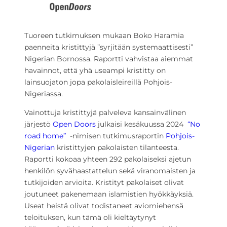
Tuoreen tutkimuksen mukaan Boko Haramia
paenneita kristittyjä ”syrjitään systemaattisesti”
Nigerian Bornossa. Raportti vahvistaa aiemmat
havainnot, että yhä useampi kristitty on
lainsuojaton jopa pakolaisleireillä Pohjois-
Nigeriassa.
Vainottuja kristittyjä palveleva kansainvälinen
järjestö
Open Doors
julkaisi kesäkuussa 2024
“No
road home”
-nimisen tutkimusraportin
Pohjois-
Nigerian
kristittyjen pakolaisten tilanteesta.
Raportti kokoaa yhteen 292 pakolaiseksi ajetun
henkilön syvähaastattelun sekä viranomaisten ja
tutkijoiden arvioita. Kristityt pakolaiset olivat
joutuneet pakenemaan islamistien hyökkäyksiä.
Useat heistä olivat todistaneet aviomiehensä
teloituksen, kun tämä oli kieltäytynyt