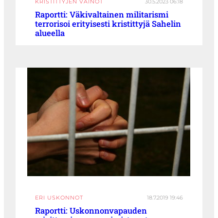
KRISTITTYJEN VAINOT
30.5.2023 06:18
Raportti: Väkivaltainen militarismi
terrorisoi erityisesti kristittyjä Sahelin
alueella
ERI USKONNOT
18.7.2019 19:46
Raportti: Uskonnonvapauden