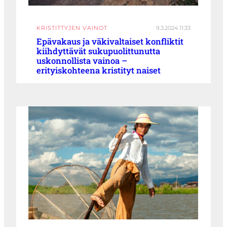
KRISTITTYJEN VAINOT
9.3.2024 11:33
Epävakaus ja väkivaltaiset konfliktit
kiihdyttävät sukupuolittunutta
uskonnollista vainoa –
erityiskohteena kristityt naiset