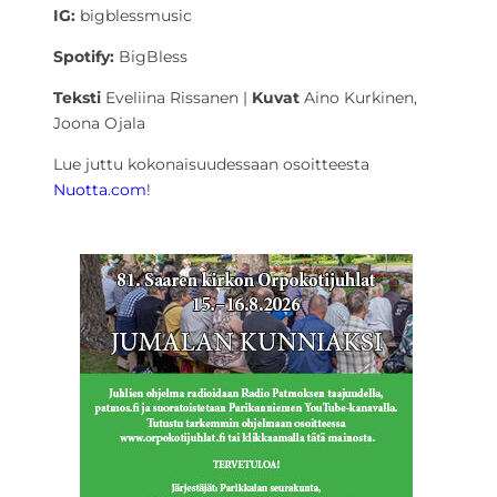
IG:
bigblessmusic
Spotify:
BigBless
Teksti
Eveliina Rissanen |
Kuvat
Aino Kurkinen,
Joona Ojala
Lue juttu kokonaisuudessaan osoitteesta
Nuotta.com
!