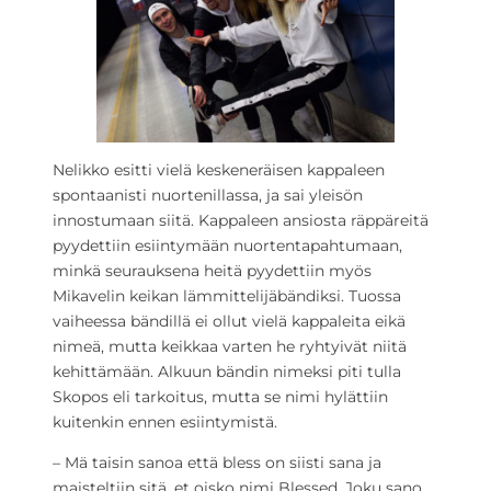
Nelikko esitti vielä keskeneräisen kappaleen
spontaanisti nuortenillassa, ja sai yleisön
innostumaan siitä. Kappaleen ansiosta räppäreitä
pyydettiin esiintymään nuortentapahtumaan,
minkä seurauksena heitä pyydettiin myös
Mikavelin keikan lämmittelijäbändiksi. Tuossa
vaiheessa bändillä ei ollut vielä kappaleita eikä
nimeä, mutta keikkaa varten he ryhtyivät niitä
kehittämään. Alkuun bändin nimeksi piti tulla
Skopos eli tarkoitus, mutta se nimi hylättiin
kuitenkin ennen esiintymistä.
– Mä taisin sanoa että bless on siisti sana ja
maisteltiin sitä, et oisko nimi Blessed. Joku sano