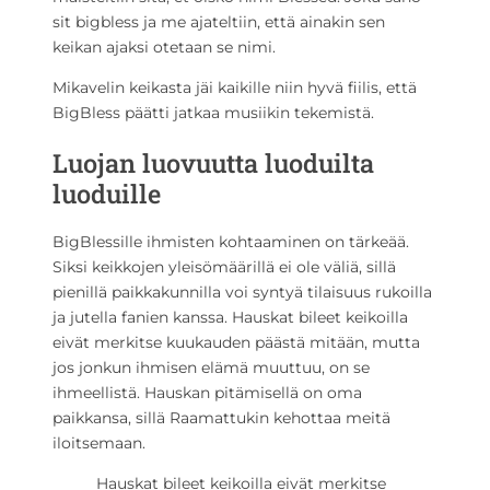
sit bigbless ja me ajateltiin, että ainakin sen
keikan ajaksi otetaan se nimi.
Mikavelin keikasta jäi kaikille niin hyvä fiilis, että
BigBless päätti jatkaa musiikin tekemistä.
Luojan luovuutta luoduilta
luoduille
BigBlessille ihmisten kohtaaminen on tärkeää.
Siksi keikkojen yleisömäärillä ei ole väliä, sillä
pienillä paikkakunnilla voi syntyä tilaisuus rukoilla
ja jutella fanien kanssa. Hauskat bileet keikoilla
eivät merkitse kuukauden päästä mitään, mutta
jos jonkun ihmisen elämä muuttuu, on se
ihmeellistä. Hauskan pitämisellä on oma
paikkansa, sillä Raamattukin kehottaa meitä
iloitsemaan.
Hauskat bileet keikoilla eivät merkitse