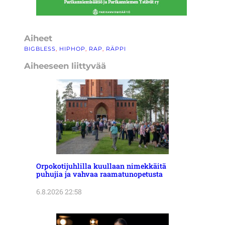
Aiheet
BIGBLESS
, 
HIPHOP
, 
RAP
, 
RÄPPI
Aiheeseen liittyvää
Orpokotijuhlilla kuullaan nimekkäitä
puhujia ja vahvaa raamatunopetusta
6.8.2026 22:58