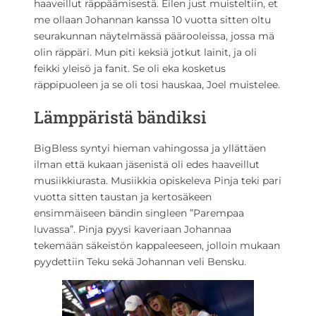
haaveillut räppäämisestä. Eilen just muisteltiin, et
me ollaan Johannan kanssa 10 vuotta sitten oltu
seurakunnan näytelmässä päärooleissa, jossa mä
olin räppäri. Mun piti keksiä jotkut lainit, ja oli
feikki yleisö ja fanit. Se oli eka kosketus
räppipuoleen ja se oli tosi hauskaa, Joel muistelee.
Lämppäristä bändiksi
BigBless syntyi hieman vahingossa ja yllättäen
ilman että kukaan jäsenistä oli edes haaveillut
musiikkiurasta. Musiikkia opiskeleva Pinja teki pari
vuotta sitten taustan ja kertosäkeen
ensimmäiseen bändin singleen ”Parempaa
luvassa”. Pinja pyysi kaveriaan Johannaa
tekemään säkeistön kappaleeseen, jolloin mukaan
pyydettiin Teku sekä Johannan veli Bensku.