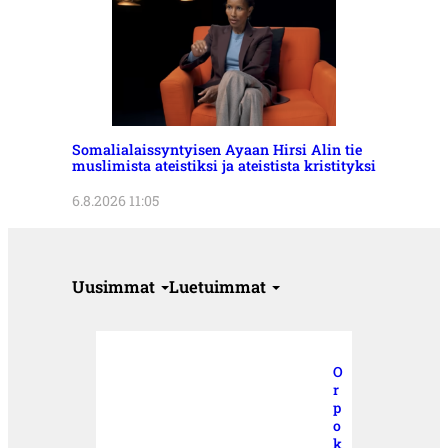
Somalialaissyntyisen Ayaan Hirsi Alin tie
muslimista ateistiksi ja ateistista kristityksi
6.8.2026 11:05
Uusimmat
Luetuimmat
O
r
p
o
k