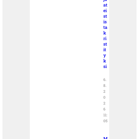
at
ei
st
is
ta
k
ri
st
it
y
k
si
6.
8.
2
0
2
6
11:
05
M