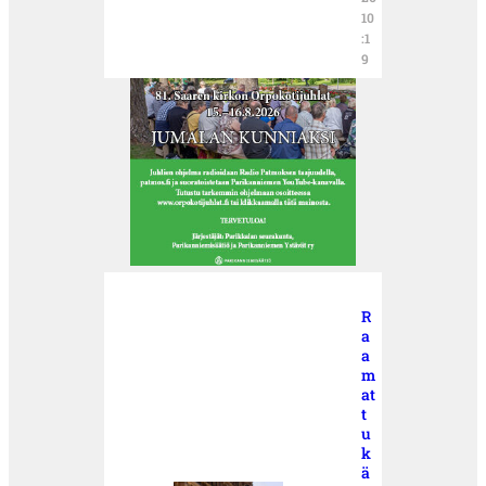
10
:1
9
R
a
a
m
at
t
u
k
ä