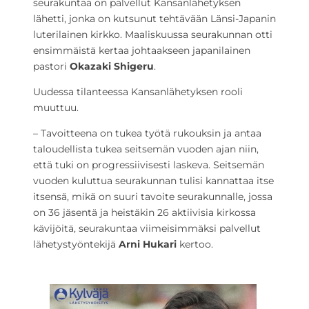
seurakuntaa on palvellut Kansanlähetyksen
lähetti, jonka on kutsunut tehtävään Länsi-Japanin
luterilainen kirkko. Maaliskuussa seurakunnan otti
ensimmäistä kertaa johtaakseen japanilainen
pastori
Okazaki Shigeru
.
Uudessa tilanteessa Kansanlähetyksen rooli
muuttuu.
– Tavoitteena on tukea työtä rukouksin ja antaa
taloudellista tukea seitsemän vuoden ajan niin,
että tuki on progressiivisesti laskeva. Seitsemän
vuoden kuluttua seurakunnan tulisi kannattaa itse
itsensä, mikä on suuri tavoite seurakunnalle, jossa
on 36 jäsentä ja heistäkin 26 aktiivisia kirkossa
kävijöitä, seurakuntaa viimeisimmäksi palvellut
lähetystyöntekijä
Arni Hukari
kertoo.