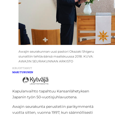
Awajin seurakunnan uusi pastori Okazaki Shigeru
siunattiin tehtäväänsä maaliskuussa 2018. KUVA:
AWAJIN SEURAKUNNAN ARKISTO
KIRJOITTANUT
MARI TURUNEN
Kapulanvaihto tapahtuu Kansanlähetyksen
Japanin työn 50-vuotisjuhlavuotena.
Awajin seurakunta perustetiin parikymmentä
vuotta sitten, vuonna 1997, kun säännöllisesti