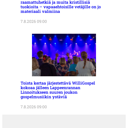
raamattuhetkiä ja muita kristillisiä
tuokioita – vapaaehtoisille vetäjille on jo
materiaali valmiina
7.8.2026 09:00
Toista kertaa järjestettävä WilliGospel
kokoaa jälleen Lappeenrannan
Linnoitukseen suuren joukon
gospelmusiikin ystäviä
7.8.2026 09:00