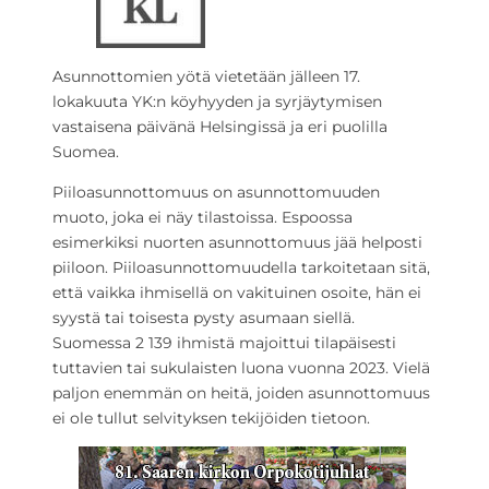
Asunnottomien yötä vietetään jälleen 17.
lokakuuta YK:n köyhyyden ja syrjäytymisen
vastaisena päivänä Helsingissä ja eri puolilla
Suomea.
Piiloasunnottomuus on asunnottomuuden
muoto, joka ei näy tilastoissa. Espoossa
esimerkiksi nuorten asunnottomuus jää helposti
piiloon. Piiloasunnottomuudella tarkoitetaan sitä,
että vaikka ihmisellä on vakituinen osoite, hän ei
syystä tai toisesta pysty asumaan siellä.
Suomessa 2 139 ihmistä majoittui tilapäisesti
tuttavien tai sukulaisten luona vuonna 2023. Vielä
paljon enemmän on heitä, joiden asunnottomuus
ei ole tullut selvityksen tekijöiden tietoon.