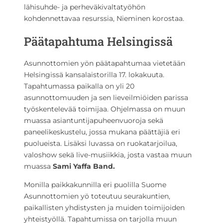
lähisuhde- ja perheväkivaltatyöhön
kohdennettavaa resurssia, Nieminen korostaa.
Päätapahtuma Helsingissä
Asunnottomien yön päätapahtumaa vietetään
Helsingissä kansalaistorilla 17. lokakuuta.
Tapahtumassa paikalla on yli 20
asunnottomuuden ja sen lieveilmiöiden parissa
työskentelevää toimijaa. Ohjelmassa on muun
muassa asiantuntijapuheenvuoroja sekä
paneelikeskustelu, jossa mukana päättäjiä eri
puolueista. Lisäksi luvassa on ruokatarjoilua,
valoshow sekä live-musiikkia, josta vastaa muun
muassa
Sami Yaffa Band.
Monilla paikkakunnilla eri puolilla Suome
Asunnottomien yö toteutuu seurakuntien,
paikallisten yhdistysten ja muiden toimijoiden
yhteistyöllä. Tapahtumissa on tarjolla muun