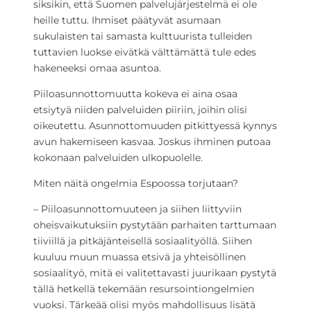
siksikin, että Suomen palvelujärjestelmä ei ole
heille tuttu. Ihmiset päätyvät asumaan
sukulaisten tai samasta kulttuurista tulleiden
tuttavien luokse eivätkä välttämättä tule edes
hakeneeksi omaa asuntoa.
Piiloasunnottomuutta kokeva ei aina osaa
etsiytyä niiden palveluiden piiriin, joihin olisi
oikeutettu. Asunnottomuuden pitkittyessä kynnys
avun hakemiseen kasvaa. Joskus ihminen putoaa
kokonaan palveluiden ulkopuolelle.
Miten näitä ongelmia Espoossa torjutaan?
– Piiloasunnottomuuteen ja siihen liittyviin
oheisvaikutuksiin pystytään parhaiten tarttumaan
tiiviillä ja pitkäjänteisellä sosiaalityöllä. Siihen
kuuluu muun muassa etsivä ja yhteisöllinen
sosiaalityö, mitä ei valitettavasti juurikaan pystytä
tällä hetkellä tekemään resursointiongelmien
vuoksi. Tärkeää olisi myös mahdollisuus lisätä