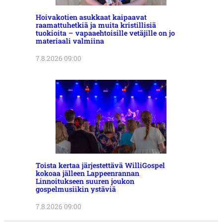
Hoivakotien asukkaat kaipaavat
raamattuhetkiä ja muita kristillisiä
tuokioita – vapaaehtoisille vetäjille on jo
materiaali valmiina
7.8.2026 09:00
Toista kertaa järjestettävä WilliGospel
kokoaa jälleen Lappeenrannan
Linnoitukseen suuren joukon
gospelmusiikin ystäviä
7.8.2026 09:00