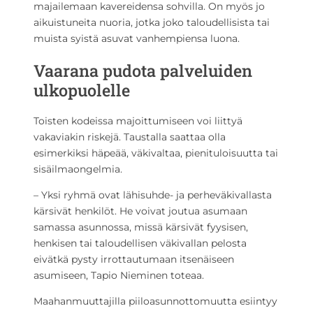
majailemaan kavereidensa sohvilla. On myös jo
aikuistuneita nuoria, jotka joko taloudellisista tai
muista syistä asuvat vanhempiensa luona.
Vaarana pudota palveluiden
ulkopuolelle
Toisten kodeissa majoittumiseen voi liittyä
vakaviakin riskejä. Taustalla saattaa olla
esimerkiksi häpeää, väkivaltaa, pienituloisuutta tai
sisäilmaongelmia.
– Yksi ryhmä ovat lähisuhde- ja perheväkivallasta
kärsivät henkilöt. He voivat joutua asumaan
samassa asunnossa, missä kärsivät fyysisen,
henkisen tai taloudellisen väkivallan pelosta
eivätkä pysty irrottautumaan itsenäiseen
asumiseen, Tapio Nieminen toteaa.
Maahanmuuttajilla piiloasunnottomuutta esiintyy