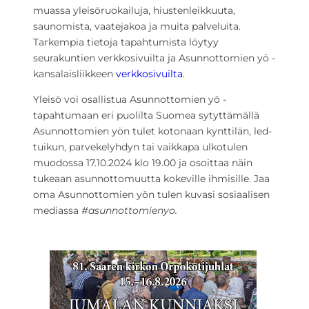
muassa yleisöruokailuja, hiustenleikkuuta,
saunomista, vaatejakoa ja muita palveluita.
Tarkempia tietoja tapahtumista löytyy
seurakuntien verkkosivuilta ja Asunnottomien yö -
kansalaisliikkeen
verkkosivuilta.
Yleisö voi osallistua Asunnottomien yö -
tapahtumaan eri puolilta Suomea sytyttämällä
Asunnottomien yön tulet kotonaan kynttilän, led-
tuikun, parvekelyhdyn tai vaikkapa ulkotulen
muodossa 17.10.2024 klo 19.00 ja osoittaa näin
tukeaan asunnottomuutta kokeville ihmisille. Jaa
oma Asunnottomien yön tulen kuvasi sosiaalisen
mediassa
#asunnottomienyo.