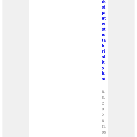
ik
si
ja
at
ei
st
is
ta
k
ri
st
it
y
k
si
6.
8.
2
0
2
6
11:
05