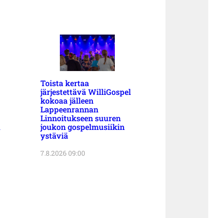
Toista kertaa
järjestettävä WilliGospel
kokoaa jälleen
Lappeenrannan
Linnoitukseen suuren
a
joukon gospelmusiikin
ystäviä
7.8.2026 09:00