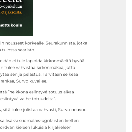
in nousseet korkealle. Seurakunnista, jotka
 tulossa saaristo.
idän ei tule lapioida kirkonmäeltä hyvää
aan tulee vahvistaa kirkonmäkeä, jotta
tää sen ja pelastua. Tarvitaan selkeää
kärankaa, Survo kuvailee.
tä ”heikkona esiintyvä totuus alkaa
esiintyvä valhe totuudelta”.
 sitä tulee julistaa vahvasti, Survo neuvoo.
a lisäksi suomalais-ugrilaisten kielten
ordvan kieleen lukuisia kirjakieleen