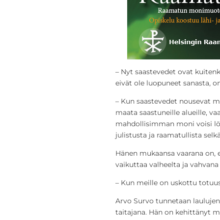
– Nyt saastevedet ovat kuitenk
eivät ole luopuneet sanasta, on
– Kun saastevedet nousevat me
maata saastuneille alueille, v
mahdollisimman moni voisi löy
julistusta ja raamatullista sel
Hänen mukaansa vaarana on, et
vaikuttaa valheelta ja vahvana 
– Kun meille on uskottu totuus,
Arvo Survo tunnetaan laulujens
taitajana. Hän on kehittänyt m