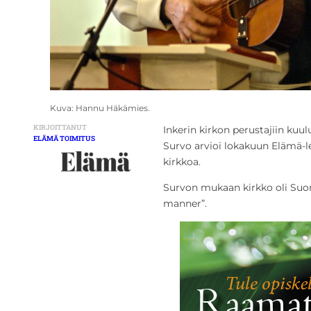
Kuva: Hannu Häkämies.
KIRJOITTANUT
Inkerin kirkon perustajiin kuul
ELÄMÄ TOIMITUS
Survo arvioi lokakuun Elämä-l
kirkkoa.
Survon mukaan kirkko oli Suo
manner”.