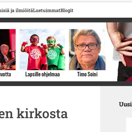
isiä ja ilmiöitä
Luetuimmat
Blogit
Uus
en kirkosta