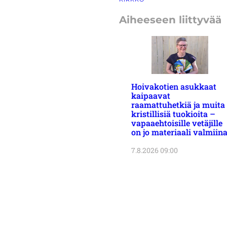
Aiheeseen liittyvää
Hoivakotien asukkaat
kaipaavat
raamattuhetkiä ja muita
kristillisiä tuokioita –
vapaaehtoisille vetäjille
on jo materiaali valmiin
7.8.2026 09:00