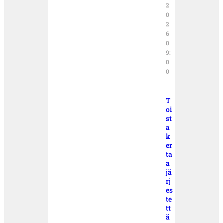
2
0
2
6
0
9:
0
0
T
oi
st
a
k
er
ta
a
jä
rj
es
te
tt
ä