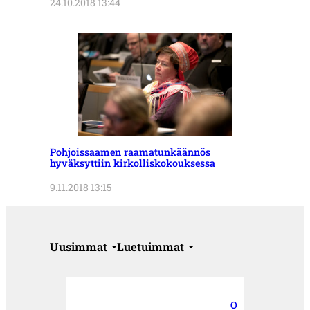
24.10.2018 13:44
Pohjoissaamen raamatunkäännös
hyväksyttiin kirkolliskokouksessa
9.11.2018 13:15
Uusimmat
Luetuimmat
O