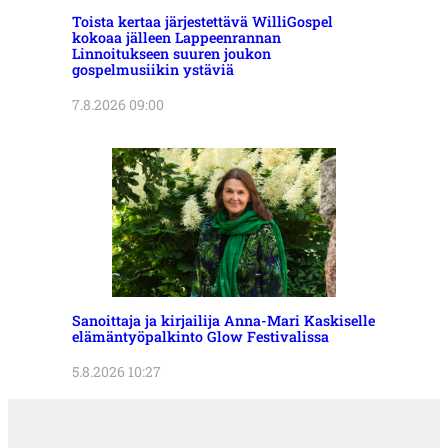
Toista kertaa järjestettävä WilliGospel
kokoaa jälleen Lappeenrannan
Linnoitukseen suuren joukon
gospelmusiikin ystäviä
7.8.2026 09:00
Sanoittaja ja kirjailija Anna-Mari Kaskiselle
elämäntyöpalkinto Glow Festivalissa
5.8.2026 10:27