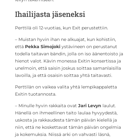
Ihailijasta jäseneksi
Perttilä oli 12-vuotias, kun Exit perustettiin.
– Muistan hyvin ihan ne alkuajat, kun kohistiin,
että
Pekka Simojoki
ystävineen on perustanut
todella taitavan bändin, jolla on iso äänentoisto ja
hienot valot. Kävin monessa Exitin konsertissa ja
unelmoin, että saisin joskus soittaa samanlaisilla
lavoilla, ja että osaisin soittaa yhtä taitavasti.
Perttilän on vaikea valita yhtä lempikappaletta
Exitin tuotannosta.
– Minulle hyvin rakkaita ovat
Jari Levyn
laulut.
Hänellä on ihmeellinen taito laulaa hyvyydestä,
uskosta ja rakkaudesta tämän päivän kielellä ja
niin, että ne koskettavat tämän päivän ongelmia
ja kokemuksia. Niissä arki on vahvasti läsnä,