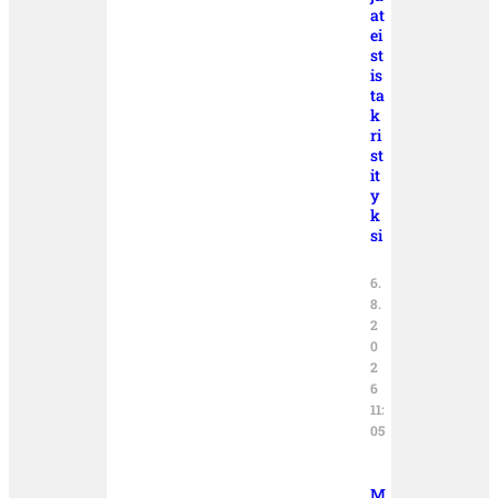
at
ei
st
is
ta
k
ri
st
it
y
k
si
6.
8.
2
0
2
6
11:
05
M