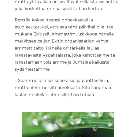
mutta yhtä aikaa ne sisältävät sellaista viisautta,
joka koskettaa minua syvältä, hän kertoo.
Perttilä kokee itsensä onnekkaaksi ja
etuoikeutetuksi, että saa tänä päivänä olla itse
mukana Exitissä. Ammattimuusikkona hänelle
merkitsee paljon Exitin organisaation vahva
ammattitaito. Hänelle on tärkeää laulaa
rakastavasta Vapahtajasta, joka kehottaa meitä
rakastamaan toisiamme ja Jumalaa kaikesta
sydämestämme.
– Saamme olla keskeneräisiä ja puutteellisia,
mutta olemme silti arvokkaita. Sitä sanomaa
laulan mielelläni ihmisille, hän toteaa.