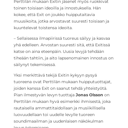
Perttilän mukaan Exitin jäsenet myös ruokkivat
toinen toisiaan ideoilla ja innostuksella. Hän
kokee, että Exit on joukko huipputaitavia
muusikoita, jotka arvostavat suuresti toisiaan ja
kuuntelevat toistensa ideoita.
– Sellaisessa ilmapiirissä tuoreus säilyy ja kasvaa
yhä edelleen. Arvostan suuresti sitä, että Exitissä
katse on aina eteenpäin. Uusia levyjä tehdään
tiheään tahtiin, ja aito lapsenomainen innostus on
säilynyt tekemisessä.
Yksi merkittävä tekijä Exitin kykyyn pysyä
tuoreena ovat Perttilän mukaan huipputuottajat,
joiden kanssa Exit on saanut tehdä yhteistyötä.
Pian ilmestyvän levyn tuottaja
Jonas Olsson
on
Perttilän mukaan hyvä esimerkki ihmisestä, joka
rautaisella ammattitaidollaan ja musiikillisella
luovuudellaan toi uudelle levylle tuoreen
soundimaailman ja uudenlaisen näkökulman
levyn tekemiseen.