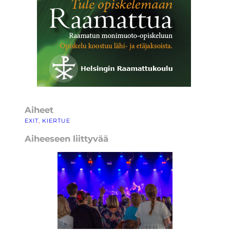
Aiheet
EXIT
, 
KIERTUE
Aiheeseen liittyvää