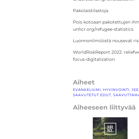
Pakolaistilastoja
Pois kotoaan pakotettujen ih
unhcr.org/refugee-statistics
Luonnonilmiöistä nousevat ris
WorldRiskReport 2022: reliefw
focus-digitalization
Aiheet
EVANKELIUMI
, 
HYVINVOINTI
, 
JE
SAAVUTETUT EDUT
, 
SAAVUTTAM
Aiheeseen liittyvää