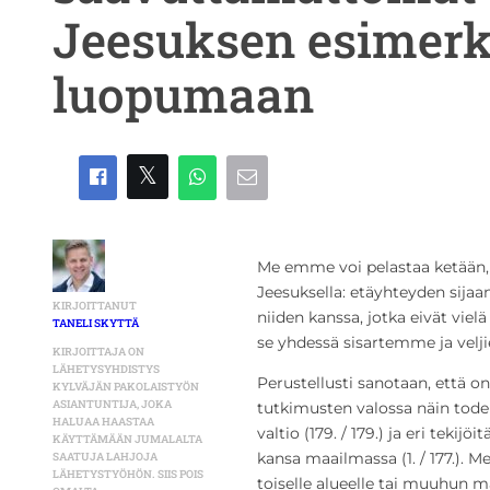
Jeesuksen esimerkk
luopumaan
Me emme voi pelastaa ketää
Jeesuksella: etäyhteyden sijaa
KIRJOITTANUT
niiden kanssa, jotka eivät vie
TANELI SKYTTÄ
se yhdessä sisartemme ja vel
KIRJOITTAJA ON
LÄHETYSYHDISTYS
Perustellusti sanotaan, että o
KYLVÄJÄN PAKOLAISTYÖN
ASIANTUNTIJA, JOKA
tutkimusten valossa näin tod
HALUAA HAASTAA
valtio (179. / 179.) ja eri tekij
KÄYTTÄMÄÄN JUMALALTA
kansa maailmassa (1. / 177.). 
SAATUJA LAHJOJA
LÄHETYSTYÖHÖN. SIIS POIS
toiselle alueelle tai muuhun ma