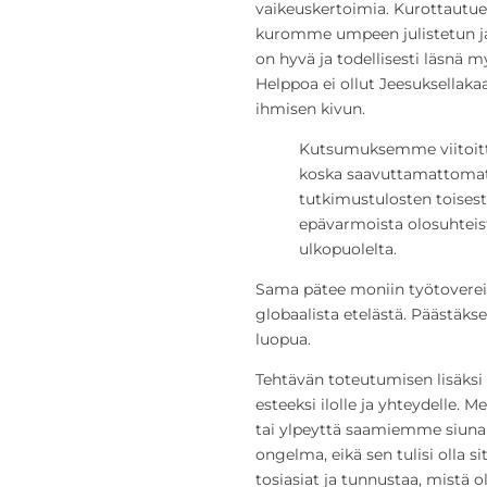
vaikeuskertoimia. Kurottaut
kuromme umpeen julistetun ja 
on hyvä ja todellisesti läsnä 
Helppoa ei ollut Jeesuksellaka
ihmisen kivun.
Kutsumuksemme viitoitt
koska saavuttamattomat 
tutkimustulosten toisesta
epävarmoista olosuhteist
ulkopuolelta.
Sama pätee moniin työtovere
globaalista etelästä. Päästäks
luopua.
Tehtävän toteutumisen lisäk
esteeksi ilolle ja yhteydelle. 
tai ylpeyttä saamiemme siunaus
ongelma, eikä sen tulisi olla 
tosiasiat ja tunnustaa, mist