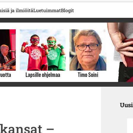
isiä ja ilmiöitä
Luetuimmat
Blogit
Uus
kansat –