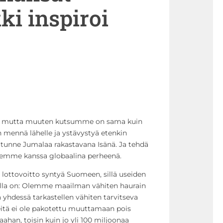
i inspiroi
n, mutta muuten kutsumme on sama kuin
n mennä lähelle ja ystävystyä etenkin
lä tunne Jumalaa rakastavana Isänä. Ja tehdä
jiemme kanssa globaalina perheenä.
n lottovoitto syntyä Suomeen, sillä useiden
ella on: Olemme maailman vähiten haurain
öitä yhdessä tarkastellen vähiten tarvitseva
Meitä ei ole pakotettu muuttamaan pois
ahan, toisin kuin jo yli 100 miljoonaa