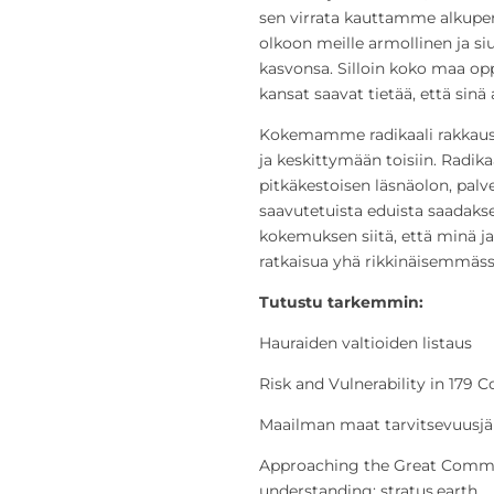
sen virrata kauttamme alkuper
olkoon meille armollinen ja s
kasvonsa. Silloin koko maa opp
kansat saavat tietää, että sinä a
Kokemamme radikaali rakkaus l
ja keskittymään toisiin. Radi
pitkäkestoisen läsnäolon, pal
saavutetuista eduista saadaks
kokemuksen siitä, että minä 
ratkaisua yhä rikkinäisemmäs
Tutustu tarkemmin:
Hauraiden valtioiden listaus
Risk and Vulnerability in 179 C
Maailman maat tarvitsevuusjä
Approaching the Great Commi
understanding: stratus.earth