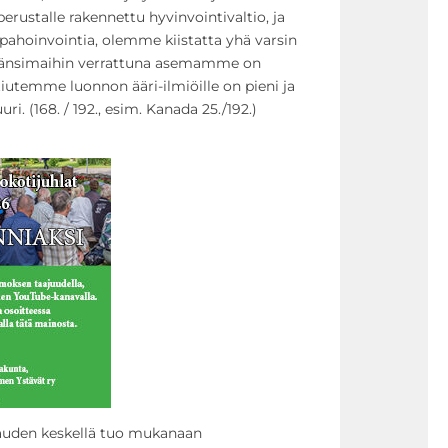
e perustalle rakennettu hyvinvointivaltio, ja
ahoinvointia, olemme kiistatta yhä varsin
 länsimaihin verrattuna asemamme on
ttiutemme luonnon ääri-ilmiöille on pieni ja
. (168. / 192., esim. Kanada 25./192.)
auden keskellä tuo mukanaan