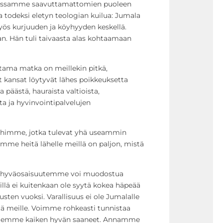
uessamme saavuttamattomien puoleen
todeksi eletyn teologian kuilua: Jumala
myös kurjuuden ja köyhyyden keskellä.
an. Hän tuli taivaasta alas kohtaamaan
ama matka on meillekin pitkä,
kansat löytyvät lähes poikkeuksetta
 päästä, hauraista valtioista,
a ja hyvinvointipalvelujen
ihimme, jotka tulevat yhä useammin
emme heitä lähelle meillä on paljon, mistä
si hyväosaisuutemme voi muodostua
Meillä ei kuitenkaan ole syytä kokea häpeää
ten vuoksi. Varallisuus ei ole Jumalalle
sitä meille. Voimme rohkeasti tunnistaa
ä olemme kaiken hyvän saaneet. Annamme