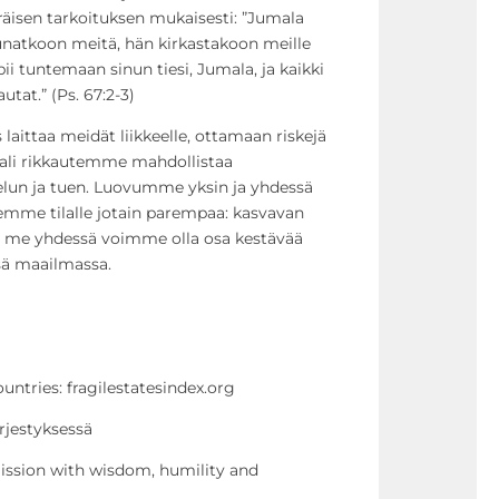
äisen tarkoituksen mukaisesti: ”Jumala
iunatkoon meitä, hän kirkastakoon meille
ii tuntemaan sinun tiesi, Jumala, ja kaikki
utat.” (Ps. 67:2-3)
aittaa meidät liikkeelle, ottamaan riskejä
kaali rikkautemme mahdollistaa
velun ja tuen. Luovumme yksin ja yhdessä
emme tilalle jotain parempaa: kasvavan
ja me yhdessä voimme olla osa kestävää
sä maailmassa.
ountries: fragilestatesindex.org
rjestyksessä
ssion with wisdom, humility and