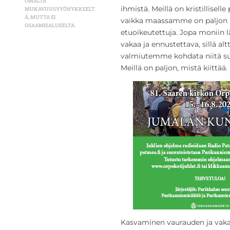
OMALTA
ihmistä. Meillä on kristillisell
MUKAVUUSVYÖHYKKEELT
Ä, MUTTA EI
vaikka maassamme on paljon p
OSAAMISALUEELTA.
etuoikeutettuja. Jopa moniin
vakaa ja ennustettava, sillä al
valmiutemme kohdata niitä suuri
Meillä on paljon, mistä kiittää.
Kasvaminen vaurauden ja vak