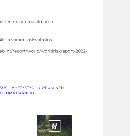
misten määrä maailmassa:
kit ja varautumisvalmius
eb.int/report/world/worldriskreport-2022-
ESUS
, 
LÄHETYSTYÖ
, 
LUOPUMINEN
, 
ATTOMAT KANSAT