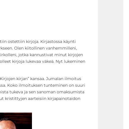
iin ostettiin kirjoja. Kirjastossa käynti
ykseen. Olen kiitollinen vanhemmilleni,
kirkolleni, jotka kannustivat minut kirjojen
lleet kirjoja lukevaa väkeä. Nyt lukeminen
Kirjojen kirjan” kansaa. Jumalan ilmoitus
a. Koko ilmoituksen tunteminen on suuri
mista tukeva ja sen sanoman omaksumista
ut kristittyjen aarteisiin kirjapainotaidon