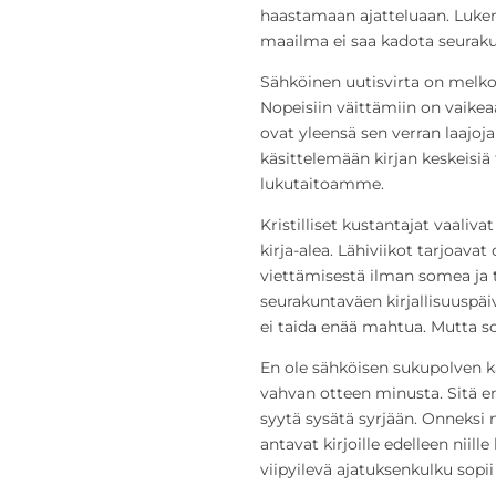
haastamaan ajatteluaan. Luke
maailma ei saa kadota seurak
Sähköinen uutisvirta on melko
Nopeisiin väittämiin on vaike
ovat yleensä sen verran laajoja
käsittelemään kirjan keskeisi
lukutaitoamme.
Kristilliset kustantajat vaaliv
kirja-alea. Lähiviikot tarjoavat
viettämisestä ilman somea ja te
seurakuntaväen kirjallisuuspä
ei taida enää mahtua. Mutta so
En ole sähköisen sukupolven kas
vahvan otteen minusta. Sitä en
syytä sysätä syrjään. Onneksi n
antavat kirjoille edelleen niil
viipyilevä ajatuksenkulku sopii 