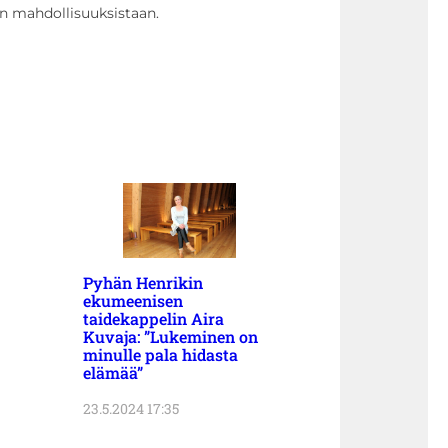
n mahdollisuuksistaan.
Pyhän Henrikin
ekumeenisen
taidekappelin Aira
Kuvaja: ”Lukeminen on
minulle pala hidasta
elämää”
23.5.2024 17:35