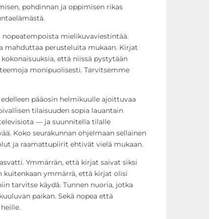
misen, pohdinnan ja oppimisen rikas
untaelämästä.
 nopeatempoista mielikuvaviestintää.
aa mahduttaa perusteluita mukaan. Kirjat
 kokonaisuuksia, että niissä pystytään
ä teemoja monipuolisesti. Tarvitsemme
at edelleen pääosin helmikuulle ajoittuvaa
 oivallisen tilaisuuden sopia lauantain
levisiota — ja suunnitella tilalle
ivää. Koko seurakunnan ohjelmaan sellainen
lut ja raamattupiirit ehtivät vielä mukaan.
vatti. Ymmärrän, että kirjat saivat siksi
 kuitenkaan ymmärrä, että kirjat olisi
iin tarvitse käydä. Tunnen nuoria, jotka
le kuuluvan paikan. Sekä nopea että
heille.