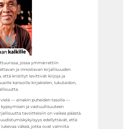
lttuurissa, jossa ymmärrettiin
attavan ja innostavan kirjallisuuden
 että kristityt levittivät kirjoja ja
sille kansoille kirjakielen, lukutaidon,
lisuutta.
vielä — ainakin puheiden tasolla —
 kypsymisen ja vastuullisuuteen
jallisuutta tavoitteisiin on vaikea päästä.
uudistumiskykyisyys edellyttävät, että
lukevaa väkeä, jotka ovat valmiita