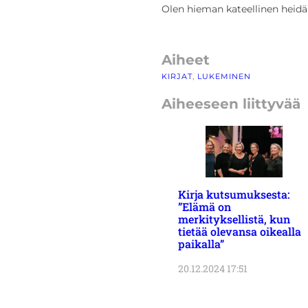
Olen hieman kateellinen heidä
Aiheet
KIRJAT
, 
LUKEMINEN
Aiheeseen liittyvää
Kirja kutsumuksesta:
”Elämä on
merkityksellistä, kun
tietää olevansa oikealla
paikalla”
20.12.2024 17:51