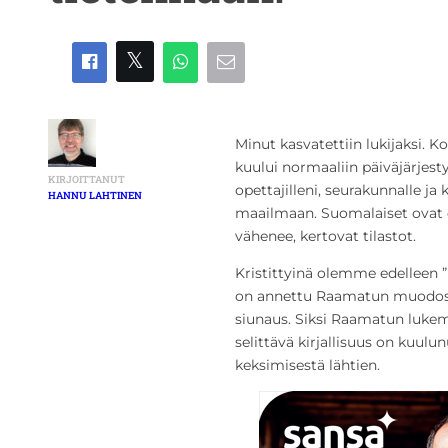
Minut kasvatettiin lukijaksi. Kot
kuului normaaliin päiväjärjest
KIRJOITTANUT
opettajilleni, seurakunnalle ja 
HANNU LAHTINEN
maailmaan. Suomalaiset ovat o
vähenee, kertovat tilastot.
Kristittyinä olemme edelleen ”
on annettu Raamatun muodoss
siunaus. Siksi Raamatun luke
selittävä kirjallisuus on kuulun
keksimisestä lähtien.