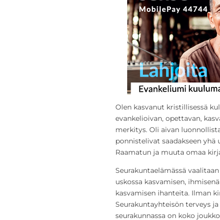
Olen kasvanut kristillisessä ku
evankelioivan, opettavan, kasv
merkitys. Oli aivan luonnollista,
ponnistelivat saadakseen yhä uu
Raamatun ja muuta omaa kirjal
Seurakuntaelämässä vaalitaan 
uskossa kasvamisen, ihmisenä
kasvamisen ihanteita. Ilman kir
Seurakuntayhteisön terveys ja 
seurakunnassa on koko joukko 