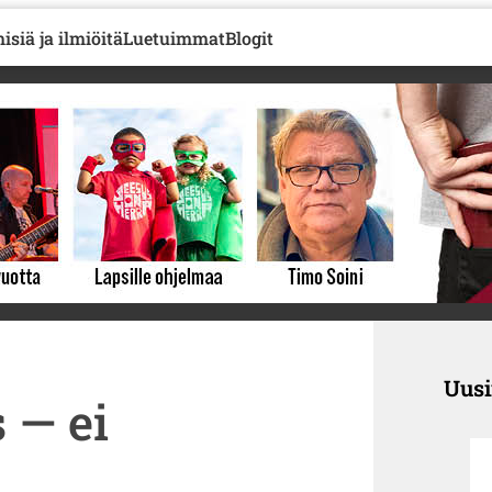
isiä ja ilmiöitä
Luetuimmat
Blogit
Uus
 — ei