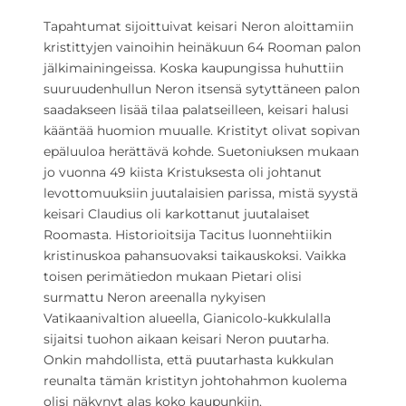
Tapahtumat sijoittuivat keisari Neron aloittamiin
kristittyjen vainoihin heinäkuun 64 Rooman palon
jälkimainingeissa. Koska kaupungissa huhuttiin
suuruudenhullun Neron itsensä sytyttäneen palon
saadakseen lisää tilaa palatseilleen, keisari halusi
kääntää huomion muualle. Kristityt olivat sopivan
epäluuloa herättävä kohde. Suetoniuksen mukaan
jo vuonna 49 kiista Kristuksesta oli johtanut
levottomuuksiin juutalaisien parissa, mistä syystä
keisari Claudius oli karkottanut juutalaiset
Roomasta. Historioitsija Tacitus luonnehtiikin
kristinuskoa pahansuovaksi taikauskoksi. Vaikka
toisen perimätiedon mukaan Pietari olisi
surmattu Neron areenalla nykyisen
Vatikaanivaltion alueella, Gianicolo-kukkulalla
sijaitsi tuohon aikaan keisari Neron puutarha.
Onkin mahdollista, että puutarhasta kukkulan
reunalta tämän kristityn johtohahmon kuolema
olisi näkynyt alas koko kaupunkiin.