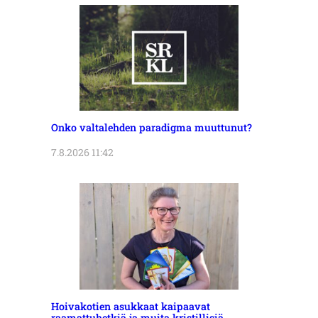
Onko valtalehden paradigma muuttunut?
7.8.2026 11:42
Hoivakotien asukkaat kaipaavat
raamattuhetkiä ja muita kristillisiä