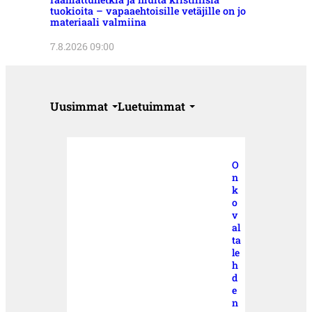
tuokioita – vapaaehtoisille vetäjille on jo
materiaali valmiina
7.8.2026 09:00
Uusimmat
Luetuimmat
O
n
k
o
v
al
ta
le
h
d
e
n