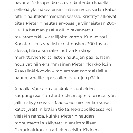
havaita. Nekropoliksessa voi kuitenkin kävellä
selkeää ylämäkeä ensimmäisen vuosisadan katua
pitkin hautakammioiden seassa. Kristityt alkoivat
pitää Pietarin hautaa arvossa, ja viimeistään 200-
luvulla haudan päälle oli jo rakennettu
muistomerkki vierailijoita varten. Kun keisari
Konstantinus virallisti kristinuskon 300-luvun
alussa, hän alkoi rakennuttaa kirkkoja
merkittävien kristillisten hautojen päälle. Näin
nousivat niin ensimmäinen Pietarinkirkko kuin
Paavalinkirkkokin – molemmat roomalaisille
hautausmaille, apostolien hautojen päälle.
Alhaalla Vaticanus-kukkulan kuolleiden
kaupungissa Konstantinuksen ajan rakennustyön
jälki näkyy selvästi. Mausoleumien erikorkuiset
katot jyrättiin lattian tieltä. Nekropoliksessa voi
vieläkin nähdä, kuinka Pietarin haudan
monumentti sisällytettiin ensimmäisen
Pietarinkirkon alttarirakenteisiin. Kivinen