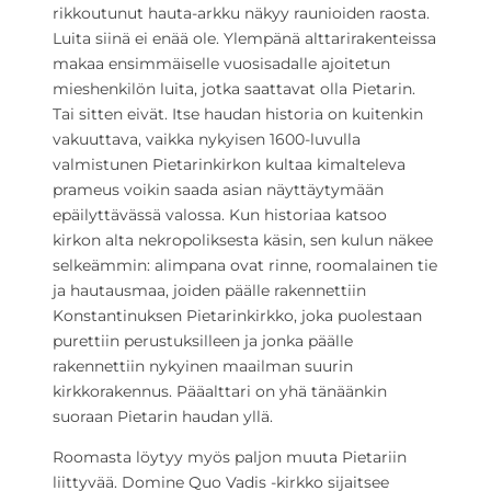
rikkoutunut hauta-arkku näkyy raunioiden raosta.
Luita siinä ei enää ole. Ylempänä alttarirakenteissa
makaa ensimmäiselle vuosisadalle ajoitetun
mieshenkilön luita, jotka saattavat olla Pietarin.
Tai sitten eivät. Itse haudan historia on kuitenkin
vakuuttava, vaikka nykyisen 1600-luvulla
valmistunen Pietarinkirkon kultaa kimalteleva
prameus voikin saada asian näyttäytymään
epäilyttävässä valossa. Kun historiaa katsoo
kirkon alta nekropoliksesta käsin, sen kulun näkee
selkeämmin: alimpana ovat rinne, roomalainen tie
ja hautausmaa, joiden päälle rakennettiin
Konstantinuksen Pietarinkirkko, joka puolestaan
purettiin perustuksilleen ja jonka päälle
rakennettiin nykyinen maailman suurin
kirkkorakennus. Pääalttari on yhä tänäänkin
suoraan Pietarin haudan yllä.
Roomasta löytyy myös paljon muuta Pietariin
liittyvää. Domine Quo Vadis -kirkko sijaitsee