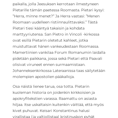
paikalla, jolla Jeesuksen kerrotaan ilmestyneen
Pietarille tämän paetessa Roomasta. Pietari kysyi:
”Herra, minne menet?” Ja Herra vastasi: ”Menen
Roomaan uudelleen ristiinnaulittavaksi.” Tästä
Pietari tiesi kääntyä takaisin ja kohdata
marttyyriutensa. San Pietro in Vincoli -kirkossa
ovat esillä Pietarin oletetut kahleet, jotka
muistuttavat hänen vankeudestaan Roomassa.
Mamertiinien vankilaa Forum Romanumin laidalla
pidetään paikkana, jossa sekä Pietari että Paavali
olisivat viruneet ennen surmaamistaan.
Johanneksenkirkossa Lateraanissa taas säilytetään
molempien apostolien pääkalloja.
Osa näistä lienee tarua, osa totta. Pietarin
kuoleman historia on joidenkin kirkkoisien ja
apokryfitekstien varassa. Raamattu on asiasta
hiljaa. Itse uskaltaisin kuitenkin väittää, että myös
kivet puhuvat. Keisari Konstantinus halusi
virallistaa (ja valtiollistaa) kristinuskon pyhät