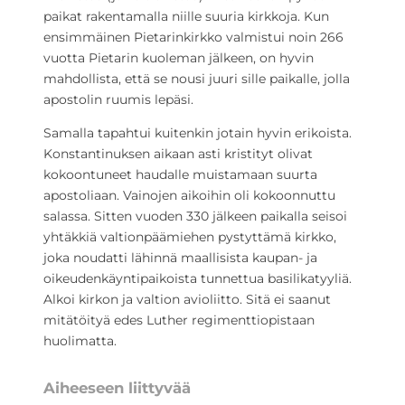
paikat rakentamalla niille suuria kirkkoja. Kun
ensimmäinen Pietarinkirkko valmistui noin 266
vuotta Pietarin kuoleman jälkeen, on hyvin
mahdollista, että se nousi juuri sille paikalle, jolla
apostolin ruumis lepäsi.
Samalla tapahtui kuitenkin jotain hyvin erikoista.
Konstantinuksen aikaan asti kristityt olivat
kokoontuneet haudalle muistamaan suurta
apostoliaan. Vainojen aikoihin oli kokoonnuttu
salassa. Sitten vuoden 330 jälkeen paikalla seisoi
yhtäkkiä valtionpäämiehen pystyttämä kirkko,
joka noudatti lähinnä maallisista kaupan- ja
oikeudenkäyntipaikoista tunnettua basilikatyyliä.
Alkoi kirkon ja valtion avioliitto. Sitä ei saanut
mitätöityä edes Luther regimenttiopistaan
huolimatta.
Aiheeseen liittyvää