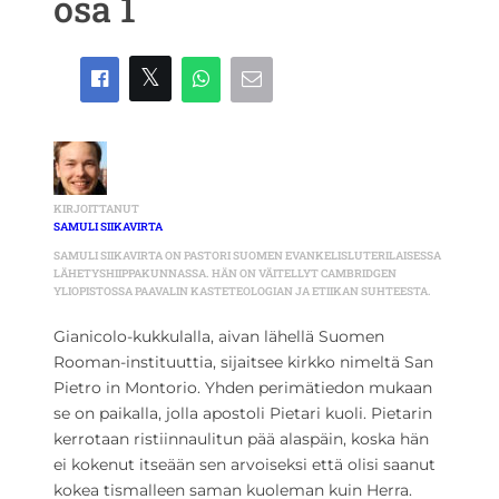
osa 1
KIRJOITTANUT
SAMULI SIIKAVIRTA
SAMULI SIIKAVIRTA ON PASTORI SUOMEN EVANKELISLUTERILAISESSA
LÄHETYSHIIPPAKUNNASSA. HÄN ON VÄITELLYT CAMBRIDGEN
YLIOPISTOSSA PAAVALIN KASTETEOLOGIAN JA ETIIKAN SUHTEESTA.
Gianicolo-kukkulalla, aivan lähellä Suomen
Rooman-instituuttia, sijaitsee kirkko nimeltä San
Pietro in Montorio. Yhden perimätiedon mukaan
se on paikalla, jolla apostoli Pietari kuoli. Pietarin
kerrotaan ristiinnaulitun pää alaspäin, koska hän
ei kokenut itseään sen arvoiseksi että olisi saanut
kokea tismalleen saman kuoleman kuin Herra.