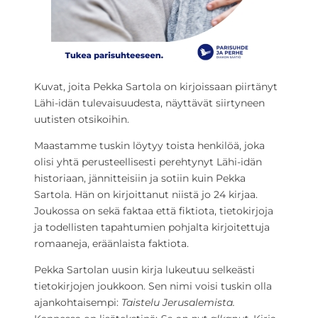
Kuvat, joita Pekka Sartola on kirjoissaan piirtänyt
Lähi-idän tulevaisuudesta, näyttävät siirtyneen
uutisten otsikoihin.
Maastamme tuskin löytyy toista henkilöä, joka
olisi yhtä perusteellisesti perehtynyt Lähi-idän
historiaan, jännitteisiin ja sotiin kuin Pekka
Sartola. Hän on kirjoittanut niistä jo 24 kirjaa.
Joukossa on sekä faktaa että fiktiota, tietokirjoja
ja todellisten tapahtumien pohjalta kirjoitettuja
romaaneja, eräänlaista faktiota.
Pekka Sartolan uusin kirja lukeutuu selkeästi
tietokirjojen joukkoon. Sen nimi voisi tuskin olla
ajankohtaisempi:
Taistelu Jerusalemista.