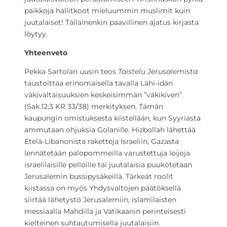
paikkoja hallitkoot mieluummin muslimit kuin
juutalaiset! Tällainenkin paavillinen ajatus kirjasta
löytyy.
Yhteenveto
Pekka Sartolan uusin teos
Taistelu Jerusalemista
taustoittaa erinomaisella tavalla Lähi-idän
väkivaltaisuuksien keskeisimmän ”väkikiven”
(Sak.12:3 KR 33/38) merkityksen. Tämän
kaupungin omistuksesta kiistellään, kun Syyriasta
ammutaan ohjuksia Golanille. Hizbollah lähettää
Etelä-Libanonista raketteja Israeliin, Gazasta
lennätetään palopommeilla varustettuja leijoja
israelilaisille pelloille tai juutalaisia puukotetaan
Jerusalemin bussipysäkeillä. Tärkeät roolit
kiistassa on myös Yhdysvaltojen päätöksellä
siirtää lähetystö Jerusalemiin, islamilaisten
messiaalla Mahdilla ja Vatikaanin perinteisesti
kielteinen suhtautumisella juutalaisiin.