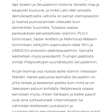
läpi Israelin ja Jerusalemin historia: Kenelle maa ja
kaupunki kuuluvat, ja miksi Lähi-idän ainoalla
demokraattisella valtiolla on samat olemassaolon
ja itsensä puolustamisen oikeudet kuin
esimerkiksi Suomella. Toisessa osassa
paneudutaan perusteellisesi islamiin, PLO.n
toimintaan, Jasser Arafatin ja Mahmoud Abbasin
toimintaan, tehtyihin sopimuksiin sekä YK:n ja
UNESCOn erikoisiin päätöslauselmiin. Samalla
käsitellään myös presidentti Trumpin päätöstä
siirtää Yhdysvaltojen suurlähetystö Jerusalemiin.
Kirjan kolmas osa nostaa esille islamin messiaan
Mahdin. Hänen paluunsa kannalta Jerusalem on
yhtä tärkeä ja keskeinen paikka kuin mitä se on
Jeesuksen paluun kohdalla. Neljännessä osassa
kerrotaan myös, miten Vatikaani ja kaikki paavit
ovat aina suhtautuneet vihamielisesti tai
vähintään kielteisesti juutalaisiin ja
juutalaisvaltion perustamiseen. Kristinuskon pyhiä