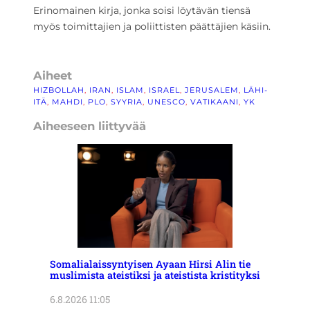
Erinomainen kirja, jonka soisi löytävän tiensä
myös toimittajien ja poliittisten päättäjien käsiin.
Aiheet
HIZBOLLAH
, 
IRAN
, 
ISLAM
, 
ISRAEL
, 
JERUSALEM
, 
LÄHI-
ITÄ
, 
MAHDI
, 
PLO
, 
SYYRIA
, 
UNESCO
, 
VATIKAANI
, 
YK
Aiheeseen liittyvää
Somalialaissyntyisen Ayaan Hirsi Alin tie
muslimista ateistiksi ja ateistista kristityksi
6.8.2026 11:05