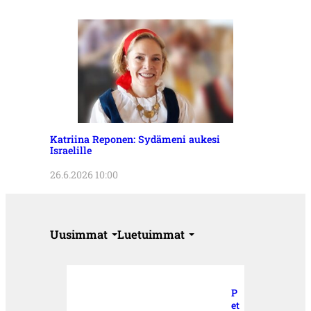
Katriina Reponen: Sydämeni aukesi
Israelille
26.6.2026 10:00
Uusimmat
Luetuimmat
P
et