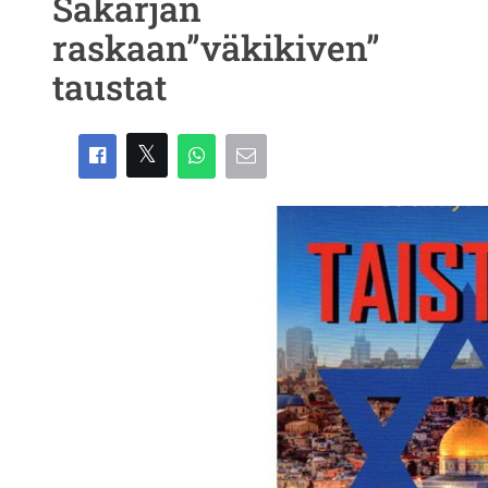
Sakarjan
raskaan”väkikiven”
taustat