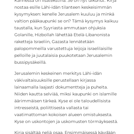
Kannessa on lisätekstinä:
Se on nyt alkanut
. Kirja
nostaa esille Lähi-idän tilanteen keskeisimmän
kysymyksen: kenelle Jerusalem kuuluu ja minkä
valtion pääkaupunki se on? Tämä kysymys kaikuu
taustalla, kun Syyriasta ammutaan ohjuksia
Golanille, Hizbollah lähettää Etelä-Libanonista
raketteja Israeliin, Gazasta lennätetään
palopommeilla varustettuja leijoja israelilaisille
pelloille ja juutalaisia puukotetaan Jerusalemin
bussipysäkeillä.
Jerusalemin keskeinen merkitys Lähi-idän
väkivaltaisuuksille perustellaan kirjassa
lainaamalla laajasti dokumentteja ja puheita.
Niiden kautta selviää, miksi kaupunki on islamille
äärimmäisen tärkeä. Kyse ei ole taloudellisista
intresseistä, poliittisesta vallasta tai
vaatimattoman kokoisen alueen omistuksesta.
Kyse on uskontojen ja uskomusten törmäyksestä.
Kirja sisältää neljä osaa. Ensimmäisessä käydään