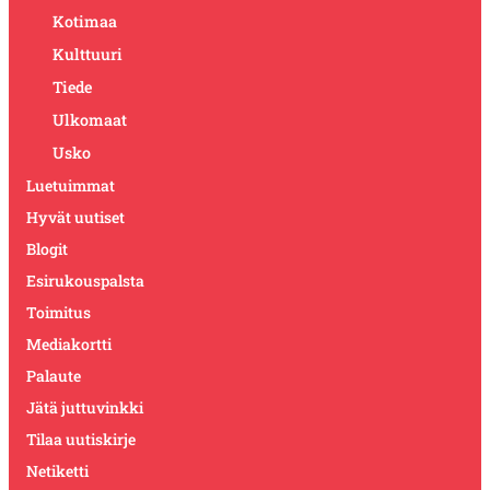
Kotimaa
Kulttuuri
Tiede
Ulkomaat
Usko
Luetuimmat
Hyvät uutiset
Blogit
Esirukouspalsta
Toimitus
Mediakortti
Palaute
Jätä juttuvinkki
Tilaa uutiskirje
Netiketti