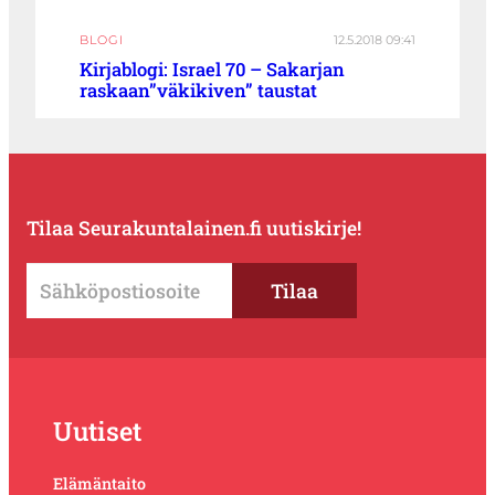
BLOGI
12.5.2018 09:41
Kirjablogi: Israel 70 – Sakarjan
raskaan”väkikiven” taustat
Tilaa Seurakuntalainen.fi uutiskirje!
Uutiset
Elämäntaito