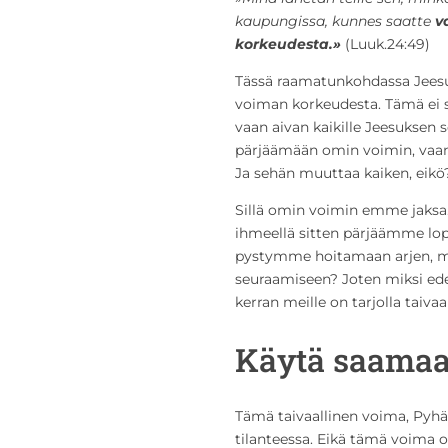
kaupungissa, kunnes saatte
v
korkeudesta.»
(Luuk.24:49)
Tässä raamatunkohdassa Jeesus
voiman korkeudesta. Tämä ei sii
vaan aivan kaikille Jeesuksen se
pärjäämään omin voimin, vaan m
Ja sehän muuttaa kaiken, eikö
Sillä omin voimin emme jaksa. 
ihmeellä sitten pärjäämme lopp
pystymme hoitamaan arjen, mi
seuraamiseen? Joten miksi ed
kerran meille on tarjolla taivaal
Käytä saamaa
Tämä taivaallinen voima, Pyhä 
tilanteessa. Eikä tämä voima o