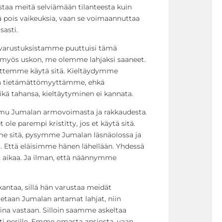
staa meitä selviämään tilanteesta kuin
ltä pois vaikeuksia, vaan se voimaannuttaa
sasti.
 varustuksistamme puuttuisi tämä
n myös uskon, me olemme lahjaksi saaneet.
ttemme käytä sitä. Kieltäydymme
ä tietämättömyyttämme, ehkä
kä tahansa, kieltäytyminen ei kannata.
aamu Jumalan armovoimasta ja rakkaudesta.
ole parempi kristitty, jos et käytä sitä.
me sitä, pysymme Jumalan läsnäolossa ja
o. Että eläisimme hänen lähellään. Yhdessä
aikaa. Ja ilman, että näännymme
antaa, sillä hän varustaa meidät
otetaan Jumalan antamat lahjat, niin
isina vastaan. Silloin saamme askeltaa
i perille. Emme omasta ansiosta, vaan