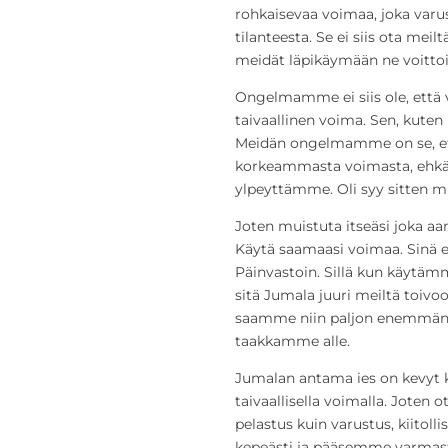
rohkaisevaa voimaa, joka varu
tilanteesta. Se ei siis ota mei
meidät läpikäymään ne voittoi
Ongelmamme ei siis ole, että
taivaallinen voima. Sen, kute
Meidän ongelmamme on se, e
korkeammasta voimasta, ehk
ylpeyttämme. Oli syy sitten mi
Joten muistuta itseäsi joka 
Käytä saamaasi voimaa. Sinä et 
Päinvastoin. Sillä kun käytäm
sitä Jumala juuri meiltä toivo
saamme niin paljon enemmän 
taakkamme alle.
Jumalan antama ies on kevyt k
taivaallisella voimalla. Joten 
pelastus kuin varustus, kiitoll
kepeästi ja pääsemme varmast