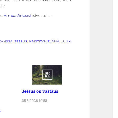
lla.
stu
Armoa Arkeesi
-sivustolla.
KANSSA
, 
JEESUS
, 
KRISTITYN ELÄMÄ
, 
LUUK.
Jeesus on vastaus
25.3.2026 10:58
u