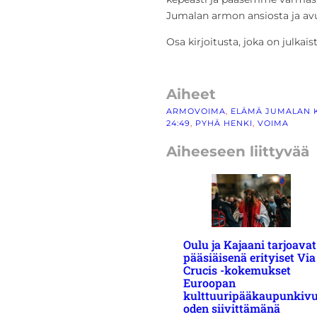
Jumalan armon ansiosta ja avu
Osa kirjoitusta, joka on julkai
Aiheet
ARMOVOIMA
, 
ELÄMÄ JUMALAN 
24:49
, 
PYHÄ HENKI
, 
VOIMA
Aiheeseen liittyvää
Oulu ja Kajaani tarjoavat
pääsiäisenä erityiset Via
Crucis -kokemukset
Euroopan
kulttuuripääkaupunkiv
oden siivittämänä