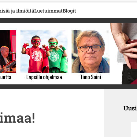
isiä ja ilmiöitä
Luetuimmat
Blogit
Uus
imaa!