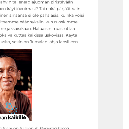
kahvin tai energiajuoman piristävään
nen käyttövoimasi? Tai ehkä pärjäät vain
nen sinäänsä ei ole paha asia, kuinka voisi
e itsemme näännyksiin, kun ruoskimme
e jaksaisikaan. Haluaisin muistuttaa
joka vaikuttaa kaikissa uskovissa. Käytä
sko, sekin on Jumalan lahja lapsilleen.
ä Isäni on luvannut. Pysykää tässä