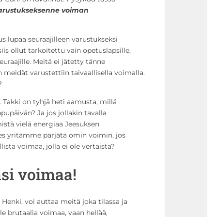
arustukseksenne voiman
 lupaa seuraajilleen varustukseksi
s ollut tarkoitettu vain opetuslapsille,
uraajille. Meitä ei jätetty tänne
eidät varustettiin taivaallisella voimalla.
?
Takki on tyhjä heti aamusta, millä
upäivän? Ja jos jollakin tavalla
stä vielä energiaa Jeesuksen
es yritämme pärjätä omin voimin, jos
lista voimaa, jolla ei ole vertaista?
si voimaa!
Henki, voi auttaa meitä joka tilassa ja
le brutaalia voimaa, vaan hellää,