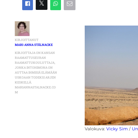
KIRJOITTANUT
MARI-ANNA STÅLNACKE
KIRJOITTAJA ON KANSAN
RAAMATTUSEURAN
RAAMATTUKOULUTTAJA,
JONKA INTOHIMONA ON
AUTTAA IHMISIÄ ELÄMÄÄN
USKOAAN TODEKSI ARJEN
KESKELLÄ.
MARIANNASTALNACKE.CO
M
Valokuva:
Vicky Sim
/
Un