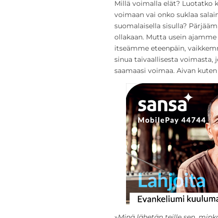
Millä voimalla elät? Luotatko 
voimaan vai onko suklaa salai
suomalaisella sisulla? Pärjäämi
ollakaan. Mutta usein ajamm
itseämme eteenpäin, vaikkemm
sinua taivaallisesta voimasta, 
saamaasi voimaa. Aivan kuten u
»
Minä lähetän teille sen, mink