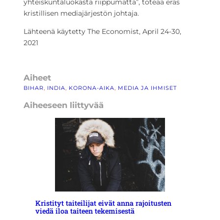
yhteiskuntaluokasta riippumatta”, toteaa eräs
kristillisen mediajärjestön johtaja.
Lähteenä käytetty The Economist, April 24-30,
2021
Aiheet
BIHAR
, 
INDIA
, 
KORONA-AIKA
, 
MEDIA JA IHMISET
Aiheeseen liittyvää
Kristityt taiteilijat eivät anna rajoitusten
viedä iloa taiteen tekemisestä