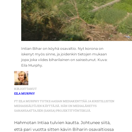
Intian Bihar on köyhä osavaltio. Nyt korona on
iskenyt myös sinne, ja joidenkin tietojen mukaan
jopa joka viides biharilainen on sairastunut. Kuva:
Eila Murphy.
KIRJOITTANUT
EILA MURPHY
FT EILA MURPHY TUTKII AASIAN MEDIAKENTTÄÄ JA KRISTILLISTEN
MEDIASISÄLTÖJEN KÄYTTÄJIÄ. HÄN ON MEDIALÄHETYS
SANANSAATTAJIEN (SANSA) PROJEKTITYÖNTEKIJÄ.
Hahmotan Intiaa tulvien kautta. Johtunee siitä,
että pari vuotta sitten kävin Biharin osavaltiossa