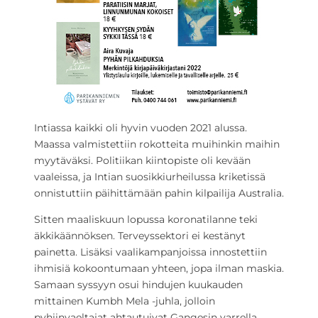
Intiassa kaikki oli hyvin vuoden 2021 alussa.
Maassa valmistettiin rokotteita muihinkin maihin
myytäväksi. Politiikan kiintopiste oli kevään
vaaleissa, ja Intian suosikkiurheilussa kriketissä
onnistuttiin päihittämään pahin kilpailija Australia.
Sitten maaliskuun lopussa koronatilanne teki
äkkikäännöksen. Terveyssektori ei kestänyt
painetta. Lisäksi vaalikampanjoissa innostettiin
ihmisiä kokoontumaan yhteen, jopa ilman maskia.
Samaan syssyyn osui hindujen kuukauden
mittainen Kumbh Mela -juhla, jolloin
pyhiinvaeltajat ahtautuivat Gangesin varrella