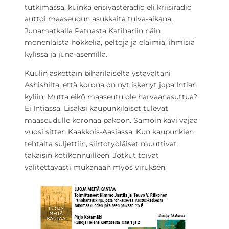
tutkimassa, kuinka ensivasteradio eli kriisiradio
auttoi maaseudun asukkaita tulva-aikana.
Junamatkalla Patnasta Katihariin näin
monenlaista hökkeliä, peltoja ja eläimiä, ihmisiä
kylissä ja juna-asemilla.
Kuulin äskettäin biharilaiselta ystävältäni
Ashishilta, että korona on nyt iskenyt jopa Intian
kyliin. Mutta eikö maaseutu ole harvaanasuttua?
Ei Intiassa. Lisäksi kaupunkilaiset tulevat
maaseudulle koronaa pakoon. Samoin kävi vajaa
vuosi sitten Kaakkois-Aasiassa. Kun kaupunkien
tehtaita suljettiin, siirtotyöläiset muuttivat
takaisin kotikonnuilleen. Jotkut toivat
valitettavasti mukanaan myös viruksen.