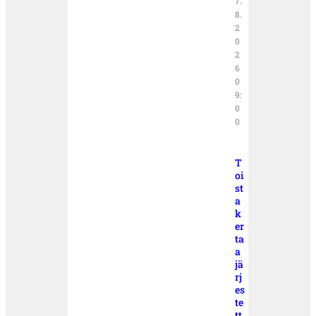
7.
8.
2
0
2
6
0
9:
0
0
T
oi
st
a
k
er
ta
a
jä
rj
es
te
tt