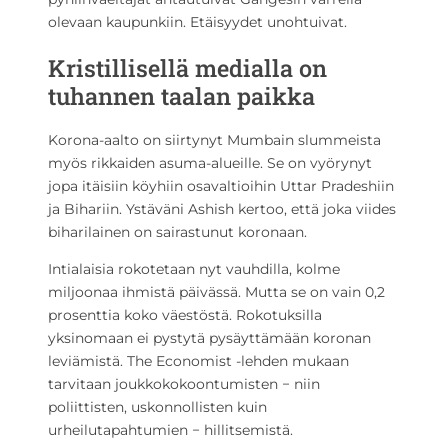
olevaan kaupunkiin. Etäisyydet unohtuivat.
Kristillisellä medialla on
tuhannen taalan paikka
Korona-aalto on siirtynyt Mumbain slummeista
myös rikkaiden asuma-alueille. Se on vyörynyt
jopa itäisiin köyhiin osavaltioihin Uttar Pradeshiin
ja Bihariin. Ystäväni Ashish kertoo, että joka viides
biharilainen on sairastunut koronaan.
Intialaisia rokotetaan nyt vauhdilla, kolme
miljoonaa ihmistä päivässä. Mutta se on vain 0,2
prosenttia koko väestöstä. Rokotuksilla
yksinomaan ei pystytä pysäyttämään koronan
leviämistä. The Economist -lehden mukaan
tarvitaan joukkokokoontumisten − niin
poliittisten, uskonnollisten kuin
urheilutapahtumien − hillitsemistä.