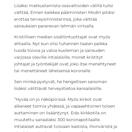
Lisäksi matkustamista osavaltioiden välillä tulisi
välttää. Ennen kaikkea pääministeri Modin pitäisi
erottaa terveysministerinsä, joka väittää
sairauksien paranevan lehmän virtsalla.
Kristillisen median sisällöntuottajat ovat myös
ahtaalla. Nyt kun olisi tuhannen taalan paikka
tuoda toivoa ja valoa kuoleman ja sairauden
varjossa oleville intialaisille, monet kristityt
johtajat ja työntekijät ovat joko itse menehtyneet
tai menettäneet läheisensä koronalle.
Sen minkä pystyvät, he hengellisen sanoman
lisäksi välittävät terveystietoa kansalaisille.
”Hyvää on jo näköpiirissä. Myös kirkot ovat
alkaneet toimia yhdessä, ja vapaaehtoinen toisen
auttaminen on lisääntynyt. Eräs kirkkotila on
muutettu sairaalaksi 300 koronapotilaalle.
Intialaiset auttavat toisiaan kastista, ihonväristä ja