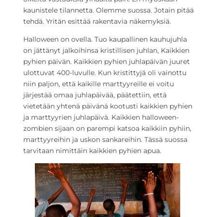
kaunistele tilannetta. Olemme suossa. Jotain pitää
tehdä. Yritän esittää rakentavia näkemyksiä.
Halloween on ovella. Tuo kaupallinen kauhujuhla
on jättänyt jalkoihinsa kristillisen juhlan, Kaikkien
pyhien päivän. Kaikkien pyhien juhlapäivän juuret
ulottuvat 400-luvulle. Kun kristittyjä oli vainottu
niin paljon, että kaikille marttyyreille ei voitu
järjestää omaa juhlapäivää, päätettiin, että
vietetään yhtenä päivänä kootusti kaikkien pyhien
ja marttyyrien juhlapäivä. Kaikkien halloween-
zombien sijaan on parempi katsoa kaikkiin pyhiin,
marttyyreihin ja uskon sankareihin. Tässä suossa
tarvitaan nimittäin kaikkien pyhien apua.