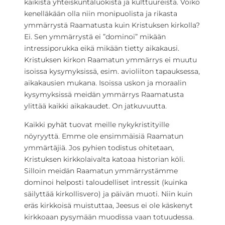
kaikista yhteiskuntaluokista ja kulttuureista. Voiko
kenelläkään olla niin monipuolista ja rikasta
ymmärrystä Raamatusta kuin Kristuksen kirkolla?
Ei. Sen ymmärrystä ei ”dominoi” mikään
intressiporukka eikä mikään tietty aikakausi.
Kristuksen kirkon Raamatun ymmärrys ei muutu
isoissa kysymyksissä, esim. avioliiton tapauksessa,
aikakausien mukana. Isoissa uskon ja moraalin
kysymyksissä meidän ymmärrys Raamatusta
ylittää kaikki aikakaudet. On jatkuvuutta.
Kaikki pyhät tuovat meille nykykristityille
nöyryyttä. Emme ole ensimmäisiä Raamatun
ymmärtäjiä. Jos pyhien todistus ohitetaan,
Kristuksen kirkkolaivalta katoaa historian köli.
Silloin meidän Raamatun ymmärrystämme
dominoi helposti taloudelliset intressit (kuinka
säilyttää kirkollisvero) ja päivän muoti. Niin kuin
eräs kirkkoisä muistuttaa, Jeesus ei ole käskenyt
kirkkoaan pysymään muodissa vaan totuudessa.