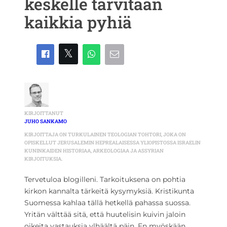
keskelle tarvitaan
kaikkia pyhiä
KIRJOITTANUT
JUHO SANKAMO
KIRJOITTAJA ON TURKULAINEN TEOLOGIAN TOHTORI, JOKA ON
OPISKELLUT JERUSALEMIN HEPREALAISESSA YLIOPISTOSSA ISRAELIN
KUNINKAIDEN HISTORIAA, ARKEOLOGIAA JA ASSYRIAN
KIRJOITUKSIA.
Tervetuloa blogilleni. Tarkoituksena on pohtia
kirkon kannalta tärkeitä kysymyksiä. Kristikunta
Suomessa kahlaa tällä hetkellä pahassa suossa.
Yritän välttää sitä, että huutelisin kuivin jaloin
oikeita vastauksia ylhäältä päin. En myöskään