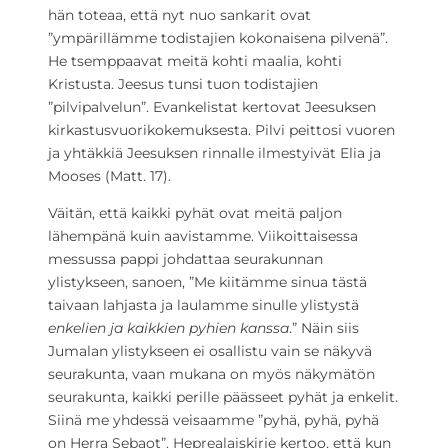
hän toteaa, että nyt nuo sankarit ovat
”ympärillämme todistajien kokonaisena pilvenä”.
He tsemppaavat meitä kohti maalia, kohti
Kristusta. Jeesus tunsi tuon todistajien
”pilvipalvelun”. Evankelistat kertovat Jeesuksen
kirkastusvuorikokemuksesta. Pilvi peittosi vuoren
ja yhtäkkiä Jeesuksen rinnalle ilmestyivät Elia ja
Mooses (Matt. 17).
Väitän, että kaikki pyhät ovat meitä paljon
lähempänä kuin aavistamme. Viikoittaisessa
messussa pappi johdattaa seurakunnan
ylistykseen, sanoen, ”Me kiitämme sinua tästä
taivaan lahjasta ja laulamme sinulle ylistystä
enkelien ja kaikkien pyhien kanssa
.” Näin siis
Jumalan ylistykseen ei osallistu vain se näkyvä
seurakunta, vaan mukana on myös näkymätön
seurakunta, kaikki perille päässeet pyhät ja enkelit.
Siinä me yhdessä veisaamme ”pyhä, pyhä, pyhä
on Herra Sebaot”. Heprealaiskirje kertoo, että kun