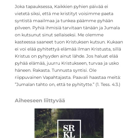
Joka tapauksessa, Kaikkien pyhien päivää ei
vietetä siksi, että me kristityt voisimme paeta
syntistä maailmaa ja tunkea päämme pyhään
pilveen. Pyhiä ihmisiä tarvitaan tänään ja Jumala
on kutsunut sinut sellaiseksi. Me olemme
kasteessa saaneet tuon Kristuksen kutsun. Kukaan
ei voi elää pyhitettyä elämää ilman Kristusta, sillä
Kristus on pyhyyden ainut lähde. Jos haluat elää
pyhää elämää, juurru Kristukseen, turvaa ja usko
häneen. Rakasta. Tunnusta syntisi. Ole
riippuvainen Vapahtajasta. Paavali haastaa meitä:
”Jumalan tahto on, että te pyhitytte.” (1. Tess. 4:3.)
Aiheeseen liittyvää