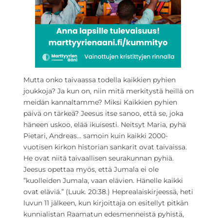
Mutta onko taivaassa todella kaikkien pyhien
joukkoja? Ja kun on, niin mitä merkitystä heillä on
meidän kannaltamme? Miksi Kaikkien pyhien
päivä on tärkeä? Jeesus itse sanoo, että se, joka
häneen uskoo, elää ikuisesti. Neitsyt Maria, pyhä
Pietari, Andreas… samoin kuin kaikki 2000-
vuotisen kirkon historian sankarit ovat taivaissa.
He ovat niitä taivaallisen seurakunnan pyhiä.
Jeesus opettaa myös, että Jumala ei ole
”kuolleiden Jumala, vaan elävien. Hänelle kaikki
ovat eläviä.” (Luuk. 20:38.) Heprealaiskirjeessä, heti
luvun 11 jälkeen, kun kirjoittaja on esitellyt pitkän
kunnialistan Raamatun edesmenneistä pyhistä,