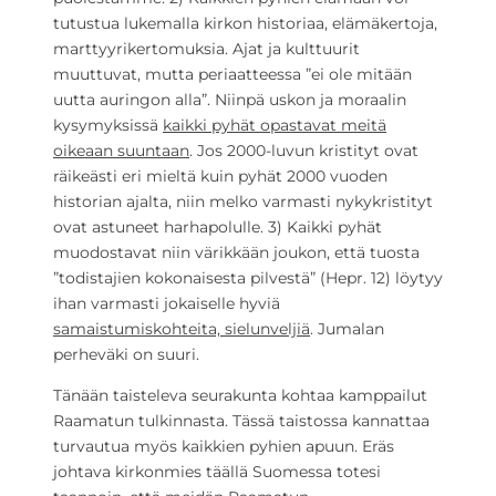
tutustua lukemalla kirkon historiaa, elämäkertoja,
marttyyrikertomuksia. Ajat ja kulttuurit
muuttuvat, mutta periaatteessa ”ei ole mitään
uutta auringon alla”. Niinpä uskon ja moraalin
kysymyksissä
kaikki pyhät opastavat meitä
oikeaan suuntaan
. Jos 2000-luvun kristityt ovat
räikeästi eri mieltä kuin pyhät 2000 vuoden
historian ajalta, niin melko varmasti nykykristityt
ovat astuneet harhapolulle. 3) Kaikki pyhät
muodostavat niin värikkään joukon, että tuosta
”todistajien kokonaisesta pilvestä” (Hepr. 12) löytyy
ihan varmasti jokaiselle hyviä
samaistumiskohteita, sielunveljiä
. Jumalan
perheväki on suuri.
Tänään taisteleva seurakunta kohtaa kamppailut
Raamatun tulkinnasta. Tässä taistossa kannattaa
turvautua myös kaikkien pyhien apuun. Eräs
johtava kirkonmies täällä Suomessa totesi