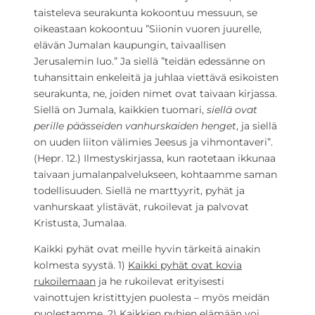
taisteleva seurakunta kokoontuu messuun, se
oikeastaan kokoontuu ”Siionin vuoren juurelle,
elävän Jumalan kaupungin, taivaallisen
Jerusalemin luo.” Ja siellä ”teidän edessänne on
tuhansittain enkeleitä ja juhlaa viettävä esikoisten
seurakunta, ne, joiden nimet ovat taivaan kirjassa.
Siellä on Jumala, kaikkien tuomari,
siellä ovat
perille päässeiden vanhurskaiden henget
, ja siellä
on uuden liiton välimies Jeesus ja vihmontaveri”.
(Hepr. 12.) Ilmestyskirjassa, kun raotetaan ikkunaa
taivaan jumalanpalvelukseen, kohtaamme saman
todellisuuden. Siellä ne marttyyrit, pyhät ja
vanhurskaat ylistävät, rukoilevat ja palvovat
Kristusta, Jumalaa.
Kaikki pyhät ovat meille hyvin tärkeitä ainakin
kolmesta syystä. 1)
Kaikki pyhät ovat kovia
rukoilemaan
ja he rukoilevat erityisesti
vainottujen kristittyjen puolesta – myös meidän
puolestamme. 2) Kaikkien pyhien elämään voi