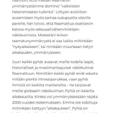
taannoin, että meidän Raamatun
ymmärrystämme dominoi ”valkoisten
heteromiesten tulkinta”. Liittyen avioliiton
avaamiseen myös samaa sukupuolta oleville
pareille, hän toivoi, että Raamattua osattaisiin
katsoa myös seksuaalivähemmistöjen
näkökulmista. Mielestäni kirkon
raamatunymmärrystä ei saa lukita mihinkään
”nykyaikaiseen”, tai minkään muunkaan tietyn
aikakauden, ymmärrykseen.
Juuri kaikki pyhät avaavat meille todella laajat,
historialliset ja maailmanlaajuiset näkökulmat
Raamattuun. Nimittäin kaikki pyhät eivät edusta
mitään pientä intressiporukkaa, vaan pyhiä
ihmisiä on kaikilta mantereilta – he tarjoavat
meille globaalin näkökulman. Pyhiä on kaikilta
aikakausilta. Kirkko voi ymmärryksessään nojata
2000-vuoden kokemukseen. Emme ole sidottuja
mihinkään tiettyyn ”aikakauteen”. Pyhiä on