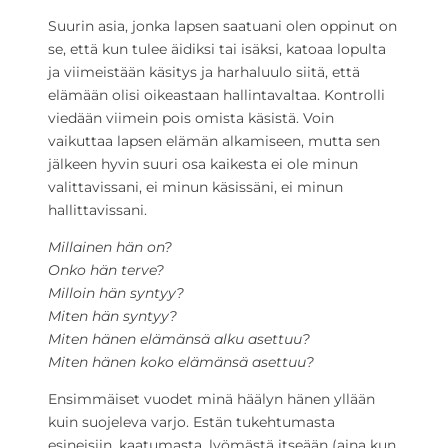
Suurin asia, jonka lapsen saatuani olen oppinut on
se, että kun tulee äidiksi tai isäksi, katoaa lopulta
ja viimeistään käsitys ja harhaluulo siitä, että
elämään olisi oikeastaan hallintavaltaa. Kontrolli
viedään viimein pois omista käsistä. Voin
vaikuttaa lapsen elämän alkamiseen, mutta sen
jälkeen hyvin suuri osa kaikesta ei ole minun
valittavissani, ei minun käsissäni, ei minun
hallittavissani.
Millainen hän on?
Onko hän terve?
Milloin hän syntyy?
Miten hän syntyy?
Miten hänen elämänsä alku asettuu?
Miten hänen koko elämänsä asettuu?
Ensimmäiset vuodet minä häälyn hänen yllään
kuin suojeleva varjo. Estän tukehtumasta
esineisiin, kaatumasta, lyömästä itseään (aina kun