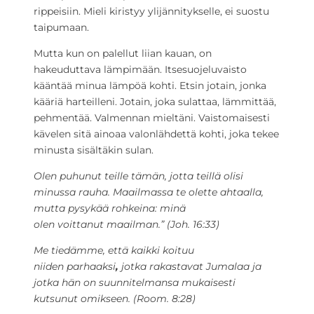
rippeisiin. Mieli kiristyy ylijännitykselle, ei suostu
taipumaan.
Mutta kun on palellut liian kauan, on
hakeuduttava lämpimään. Itsesuojeluvaisto
kääntää minua lämpöä kohti. Etsin jotain, jonka
kääriä harteilleni. Jotain, joka sulattaa, lämmittää,
pehmentää. Valmennan mieltäni. Vaistomaisesti
kävelen sitä ainoaa valonlähdettä kohti, joka tekee
minusta sisältäkin sulan.
Olen puhunut teille tämän, jotta teillä olisi
minussa rauha. Maailmassa te olette ahtaalla,
mutta pysykää rohkeina: minä
olen voittanut maailman.” (Joh. 16:33)
Me tiedämme, että kaikki koituu
niiden parhaaksi
,
jotka rakastavat Jumalaa ja
jotka hän on suunnitelmansa mukaisesti
kutsunut omikseen. (Room. 8:28)