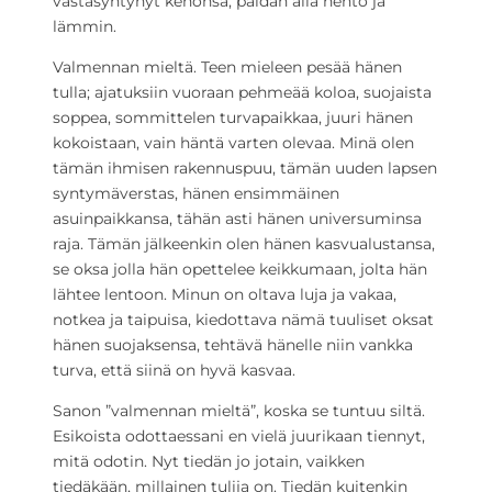
vastasyntynyt kehonsa, paidan alla hento ja
lämmin.
Valmennan mieltä. Teen mieleen pesää hänen
tulla; ajatuksiin vuoraan pehmeää koloa, suojaista
soppea, sommittelen turvapaikkaa, juuri hänen
kokoistaan, vain häntä varten olevaa. Minä olen
tämän ihmisen rakennuspuu, tämän uuden lapsen
syntymäverstas, hänen ensimmäinen
asuinpaikkansa, tähän asti hänen universuminsa
raja. Tämän jälkeenkin olen hänen kasvualustansa,
se oksa jolla hän opettelee keikkumaan, jolta hän
lähtee lentoon. Minun on oltava luja ja vakaa,
notkea ja taipuisa, kiedottava nämä tuuliset oksat
hänen suojaksensa, tehtävä hänelle niin vankka
turva, että siinä on hyvä kasvaa.
Sanon ”valmennan mieltä”, koska se tuntuu siltä.
Esikoista odottaessani en vielä juurikaan tiennyt,
mitä odotin. Nyt tiedän jo jotain, vaikken
tiedäkään, millainen tulija on. Tiedän kuitenkin