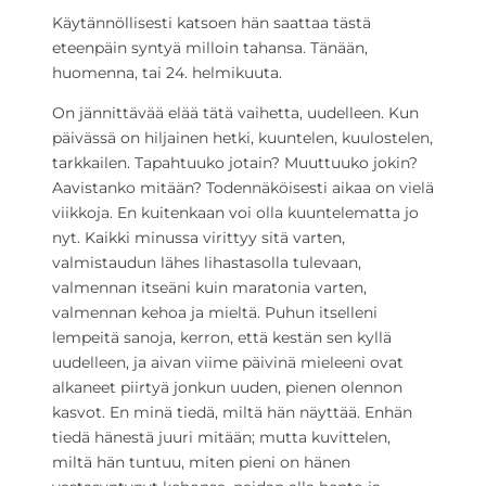
Käytännöllisesti katsoen hän saattaa tästä
eteenpäin syntyä milloin tahansa. Tänään,
huomenna, tai 24. helmikuuta.
On jännittävää elää tätä vaihetta, uudelleen. Kun
päivässä on hiljainen hetki, kuuntelen, kuulostelen,
tarkkailen. Tapahtuuko jotain? Muuttuuko jokin?
Aavistanko mitään? Todennäköisesti aikaa on vielä
viikkoja. En kuitenkaan voi olla kuuntelematta jo
nyt. Kaikki minussa virittyy sitä varten,
valmistaudun lähes lihastasolla tulevaan,
valmennan itseäni kuin maratonia varten,
valmennan kehoa ja mieltä. Puhun itselleni
lempeitä sanoja, kerron, että kestän sen kyllä
uudelleen, ja aivan viime päivinä mieleeni ovat
alkaneet piirtyä jonkun uuden, pienen olennon
kasvot. En minä tiedä, miltä hän näyttää. Enhän
tiedä hänestä juuri mitään; mutta kuvittelen,
miltä hän tuntuu, miten pieni on hänen