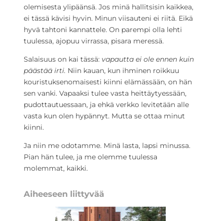
olemisesta ylipäänsä. Jos minä hallitsisin kaikkea,
ei tässä kävisi hyvin. Minun viisauteni ei riitä. Eikä
hyvä tahtoni kannattele. On parempi olla lehti
tuulessa, ajopuu virrassa, pisara meressä.
Salaisuus on kai tässä:
vapautta ei ole ennen kuin
päästää irti.
Niin kauan, kun ihminen roikkuu
kouristuksenomaisesti kiinni elämässään, on hän
sen vanki. Vapaaksi tulee vasta heittäytyessään,
pudottautuessaan, ja ehkä verkko levitetään alle
vasta kun olen hypännyt. Mutta se ottaa minut
kiinni.
Ja niin me odotamme. Minä lasta, lapsi minussa.
Pian hän tulee, ja me olemme tuulessa
molemmat, kaikki.
Aiheeseen liittyvää