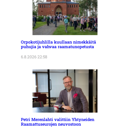
Orpokotijuhlilla kuullaan nimekkäitä
puhujia ja vahvaa raamatunopetusta
6.8.2026 22:58
Petri Merenlahti valittiin Yhtyneiden
Raamattuseurojen neuvostoon