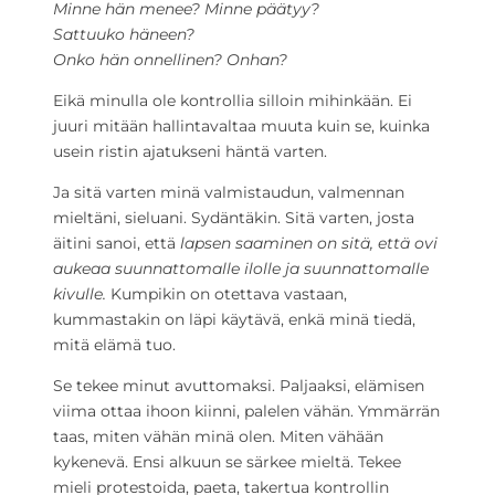
Minne hän menee? Minne päätyy?
Sattuuko häneen?
Onko hän onnellinen? Onhan?
Eikä minulla ole kontrollia silloin mihinkään. Ei
juuri mitään hallintavaltaa muuta kuin se, kuinka
usein ristin ajatukseni häntä varten.
Ja sitä varten minä valmistaudun, valmennan
mieltäni, sieluani. Sydäntäkin. Sitä varten, josta
äitini sanoi, että
lapsen saaminen on sitä, että ovi
aukeaa suunnattomalle ilolle ja suunnattomalle
kivulle.
Kumpikin on otettava vastaan,
kummastakin on läpi käytävä, enkä minä tiedä,
mitä elämä tuo.
Se tekee minut avuttomaksi. Paljaaksi, elämisen
viima ottaa ihoon kiinni, palelen vähän. Ymmärrän
taas, miten vähän minä olen. Miten vähään
kykenevä. Ensi alkuun se särkee mieltä. Tekee
mieli protestoida, paeta, takertua kontrollin