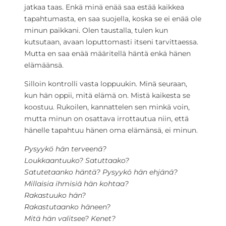
jatkaa taas. Enkä minä enää saa estää kaikkea
tapahtumasta, en saa suojella, koska se ei enää ole
minun paikkani. Olen taustalla, tulen kun
kutsutaan, avaan loputtomasti itseni tarvittaessa.
Mutta en saa enää määritellä häntä enkä hänen
elämäänsä.
Silloin kontrolli vasta loppuukin. Minä seuraan,
kun hän oppii, mitä elämä on. Mistä kaikesta se
koostuu. Rukoilen, kannattelen sen minkä voin,
mutta minun on osattava irrottautua niin, että
hänelle tapahtuu hänen oma elämänsä, ei minun.
Pysyykö hän terveenä?
Loukkaantuuko? Satuttaako?
Satutetaanko häntä? Pysyykö hän ehjänä?
Millaisia ihmisiä hän kohtaa?
Rakastuuko hän?
Rakastutaanko häneen?
Mitä hän valitsee? Kenet?