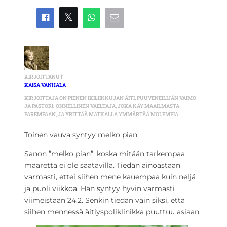
KIRJOITTANUT
KAISA VANHALA
KIRJOITTAJA ON PIENEN IKILIIKKUJAN ÄITI, PUUVENEILIJÄN VAIMO
JA PASTORI. ONNELLINEN VAELTAJA, JOKA KÄY MAAILMASTA
PAREMPAAN, JA YRITTÄÄ MATKALLA YMMÄRTÄÄ MOLEMPIA.
Toinen vauva syntyy melko pian.
Sanon ”melko pian”, koska mitään tarkempaa
määrettä ei ole saatavilla. Tiedän ainoastaan
varmasti, ettei siihen mene kauempaa kuin neljä
ja puoli viikkoa. Hän syntyy hyvin varmasti
viimeistään 24.2. Senkin tiedän vain siksi, että
siihen mennessä äitiyspoliklinikka puuttuu asiaan.