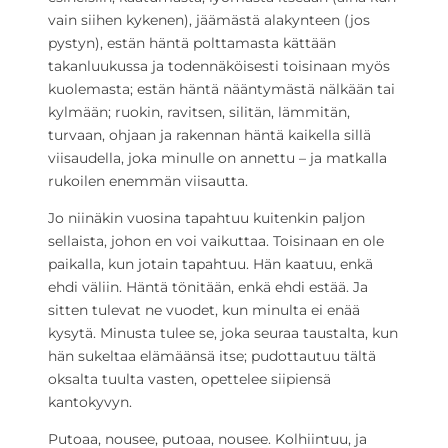
vain siihen kykenen), jäämästä alakynteen (jos
pystyn), estän häntä polttamasta kättään
takanluukussa ja todennäköisesti toisinaan myös
kuolemasta; estän häntä nääntymästä nälkään tai
kylmään; ruokin, ravitsen, silitän, lämmitän,
turvaan, ohjaan ja rakennan häntä kaikella sillä
viisaudella, joka minulle on annettu – ja matkalla
rukoilen enemmän viisautta.
Jo niinäkin vuosina tapahtuu kuitenkin paljon
sellaista, johon en voi vaikuttaa. Toisinaan en ole
paikalla, kun jotain tapahtuu. Hän kaatuu, enkä
ehdi väliin. Häntä tönitään, enkä ehdi estää. Ja
sitten tulevat ne vuodet, kun minulta ei enää
kysytä. Minusta tulee se, joka seuraa taustalta, kun
hän sukeltaa elämäänsä itse; pudottautuu tältä
oksalta tuulta vasten, opettelee siipiensä
kantokyvyn.
Putoaa, nousee, putoaa, nousee. Kolhiintuu, ja