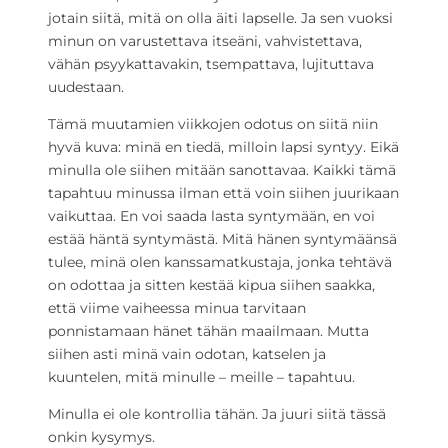
jotain siitä, mitä on olla äiti lapselle. Ja sen vuoksi
minun on varustettava itseäni, vahvistettava,
vähän psyykattavakin, tsempattava, lujituttava
uudestaan.
Tämä muutamien viikkojen odotus on siitä niin
hyvä kuva: minä en tiedä, milloin lapsi syntyy. Eikä
minulla ole siihen mitään sanottavaa. Kaikki tämä
tapahtuu minussa ilman että voin siihen juurikaan
vaikuttaa. En voi saada lasta syntymään, en voi
estää häntä syntymästä. Mitä hänen syntymäänsä
tulee, minä olen kanssamatkustaja, jonka tehtävä
on odottaa ja sitten kestää kipua siihen saakka,
että viime vaiheessa minua tarvitaan
ponnistamaan hänet tähän maailmaan. Mutta
siihen asti minä vain odotan, katselen ja
kuuntelen, mitä minulle – meille – tapahtuu.
Minulla ei ole kontrollia tähän. Ja juuri siitä tässä
onkin kysymys.