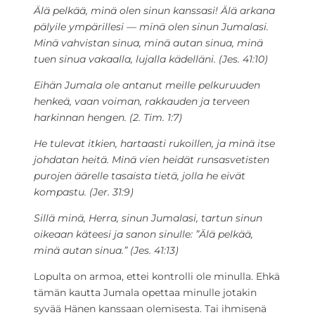
Älä pelkää, minä olen sinun kanssasi! Älä arkana
pälyile ympärillesi — minä olen sinun Jumalasi.
Minä vahvistan sinua, minä autan sinua, minä
tuen sinua vakaalla, lujalla kädelläni. (Jes. 41:10)
Eihän Jumala ole antanut meille pelkuruuden
henkeä, vaan voiman, rakkauden ja terveen
harkinnan hengen. (2. Tim. 1:7)
He tulevat itkien, hartaasti rukoillen, ja minä itse
johdatan heitä. Minä vien heidät runsasvetisten
purojen äärelle tasaista tietä, jolla he eivät
kompastu. (Jer. 31:9)
Sillä minä, Herra, sinun Jumalasi, tartun sinun
oikeaan käteesi ja sanon sinulle: ”Älä pelkää,
minä autan sinua.” (Jes. 41:13)
Lopulta on armoa, ettei kontrolli ole minulla. Ehkä
tämän kautta Jumala opettaa minulle jotakin
syvää Hänen kanssaan olemisesta. Tai ihmisenä