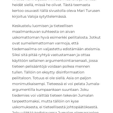
heidät siellä, missä he olivat. Tästä teemasta
kertoo osuvasti tällä sivustolla oleva Mari Turusen
kirjoitus Valoja sytyttelemässä.
Keskustelu luomisen ja tieteellisen
maailmankuvan suhteesta on aivan
uskomattoman hyvä esimerkki peilitalosta. Jotkut
ovat sumeilemattoman varmoja, että
tiedemaailma on valjastettu edistämään ateismia.
Siksi sitä pitää ryhtyä vastustamaan ja ottaa
käyttöön sellainen argumentointiarsenaali, jossa
tieteen pelisääntöjä voidaan polkea mennen
tullen. Tällöin on eksytty disinformaation
peilitaloon. Totuus ei ole siellä. Asia on paljon
monimutkaisempi. Tieteessä ei voi pelata Jumala-
argumentilla kumpaankaan suuntaan. Joku
tiedemies voi väittää tieteen tekevän Jumalan
tarpeettomaksi, mutta tällöin on kyse
uskomuksesta, ei tieteellisestä johtopäätöksestä.
Joku väittää todistavansa Jumalan olemassaolon