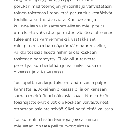
porukan mieliteemojen ympärillä ja vahvistetaan
toinen toistansa ilman, että perustelut kestäisivät
todellista kriittistä arviota. Kun luetaan ja
kuunnellaan vain samanmielisten mielipiteitä,
oma kanta vahvistuu ja toisten väärässä oleminen
tulee entistä varmemmaksi. Vastakkaiset
mielipiteet saadaan näyttämään naurettavilta,
vaikka tosiasiallisesti niihin ei ole koskaan
tosissaan perehdytty. Ei ole ollut tarvetta
perehtyä, kun tiedetään jo valmiiksi, kuka on
oikeassa ja kuka väärässä.
Jos lopettaisin kirjoitukseni tähän, saisin paljon
kannattajia. Jokainen oikeassa olija on kanssani
samaa mieltä. Juuri näin asiat ovat. Nuo pöhköt
toisinajattelevat eivät ole koskaan vaivautuneet
ottamaan asioista selvää. Siksi heitä pitää valistaa.
Jos kuitenkin lisään teemoja, joissa minun
mielestäni on tätä peilitalo-ongelmaa,