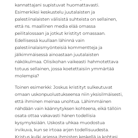
kannattajani supistuvat huomattavasti.
Esimerkiksi keskustelu juutalaisten ja
palestiinalaisten välisistä suhteista on sellainen,
että ns. maallinen media elää omassa
peilitalossaan ja jotkut kristityt omassaan.
Edellisessä kuullaan lähinnä vain
palestiinalaismyönteisiä kommentteja ja
jälkimmäisessä ainoastaan juutalaisten
näkökulmaa. Olisikohan vaikeasti hahmotettava
totuus sellainen, jossa koetettaisiin ymmärtää
molempia?
Toinen esimerkki: Joskus kristityt sulkeutuvat
omaan uskonpuolustukseensa niin yksisilmäisesti,
että ihminen meinaa unohtua. Lähimmäinen
nähdään vain käännytyksen kohteena, eikä tällöin
osata ottaa vakavasti hänen todellisia
kysymyksiään. Uskosta uhkaa muodostua
irvikuva, kun se irtoaa arjen todellisuudesta.
Kristus kulki arjessa ihmisten keskellä ja kohtasi