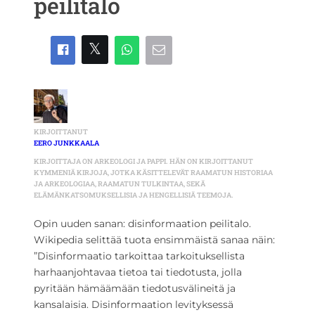
peilitalo
KIRJOITTANUT
EERO JUNKKAALA
KIRJOITTAJA ON ARKEOLOGI JA PAPPI. HÄN ON KIRJOITTANUT
KYMMENIÄ KIRJOJA, JOTKA KÄSITTELEVÄT RAAMATUN HISTORIAA
JA ARKEOLOGIAA, RAAMATUN TULKINTAA, SEKÄ
ELÄMÄNKATSOMUKSELLISIA JA HENGELLISIÄ TEEMOJA.
Opin uuden sanan: disinformaation peilitalo.
Wikipedia selittää tuota ensimmäistä sanaa näin:
”Disinformaatio tarkoittaa tarkoituksellista
harhaanjohtavaa tietoa tai tiedotusta, jolla
pyritään hämäämään tiedotusvälineitä ja
kansalaisia. Disinformaation levityksessä