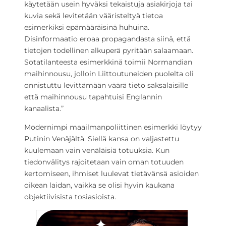
käytetään usein hyväksi tekaistuja asiakirjoja tai
kuvia sekä levitetään vääristeltyä tietoa
esimerkiksi epämääräisinä huhuina.
Disinformaatio eroaa propagandasta siinä, että
tietojen todellinen alkuperä pyritään salaamaan.
Sotatilanteesta esimerkkinä toimii Normandian
maihinnousu, jolloin Liittoutuneiden puolelta oli
onnistuttu levittämään väärä tieto saksalaisille
että maihinnousu tapahtuisi Englannin
kanaalista.”
Modernimpi maailmanpoliittinen esimerkki löytyy
Putinin Venäjältä. Siellä kansa on valjastettu
kuulemaan vain venäläisiä totuuksia. Kun
tiedonvälitys rajoitetaan vain oman totuuden
kertomiseen, ihmiset luulevat tietävänsä asioiden
oikean laidan, vaikka se olisi hyvin kaukana
objektiivisista tosiasioista.