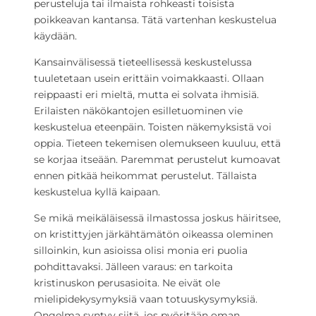
perusteluja tai ilmaista rohkeasti toisista
poikkeavan kantansa. Tätä vartenhan keskustelua
käydään.
Kansainvälisessä tieteellisessä keskustelussa
tuuletetaan usein erittäin voimakkaasti. Ollaan
reippaasti eri mieltä, mutta ei solvata ihmisiä.
Erilaisten näkökantojen esilletuominen vie
keskustelua eteenpäin. Toisten näkemyksistä voi
oppia. Tieteen tekemisen olemukseen kuuluu, että
se korjaa itseään. Paremmat perustelut kumoavat
ennen pitkää heikommat perustelut. Tällaista
keskustelua kyllä kaipaan.
Se mikä meikäläisessä ilmastossa joskus häiritsee,
on kristittyjen järkähtämätön oikeassa oleminen
silloinkin, kun asioissa olisi monia eri puolia
pohdittavaksi. Jälleen varaus: en tarkoita
kristinuskon perusasioita. Ne eivät ole
mielipidekysymyksiä vaan totuuskysymyksiä.
Ongelma syntyy siitä, jos pyöritään oman