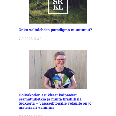
Onko valtalehden paradigma muuttunut?
7.8.2026 11:42
Hoivakotien asukkaat kaipaavat
raamattuhetkiä ja muita kristillisiä
tuokioita – vapaaehtoisille vetäjille on jo
materiaali valmiina