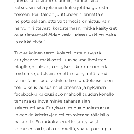
jatkuvasti disinformaatiolle, minne ikinä
katsookin, sillä jokainen linkki johtaa gurusta
toiseen. Peilitaloon juuttuneen tilannetta ei
helpota sekään, että valtamedia onnistuu vain
harvoin riittävästi korostamaan, mitkä käsitykset
ovat tieteentekijöiden keskuudessa vakiintuneita
ja mitkä eivät.”
Tuo erikoinen termi kolahti jostain syystä
erityisen voimakkaasti. Kun seuraa ihmisten
blogikirjoituksia ja erityisesti kommentointia
toisten kirjoituksiin, miettii usein, mitä tämä
tämmöinen puuhastelu oikein on. Jokaisella on
toki oikeus lausua mielipiteensä ja nykyinen
facebook-aikakausi suo mahdollisuuden kenelle
tahansa esiintyä minkä tahansa alan
asiantuntijana. Erityisesti minua huolestuttaa
joidenkin kristittyjen esiintymistapa tällaisilla
palstoilla. En tarkoita, ettei kristitty saisi
kommentoida, olla eri mieltä, vaatia parempia