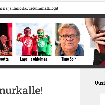
isiä ja ilmiöitä
Luetuimmat
Blogit
Uus
 nurkalle!