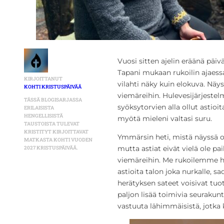
Vuosi sitten ajelin eräänä päivä
Tapani mukaan rukoilin ajaess
KIRJOITTANUT
vilahti näky kuin elokuva. Näys
KOHTI KRISTUSPÄIVÄÄ
viemäreihin. Hulevesijärjestel
TÄSSÄ BLOGISARJASSA
syöksytorvien alla ollut astio
ERILAISISTA
HENGELLISISTÄ
myötä mieleni valtasi suru.
TAUSTOISTA TULEVAT
KRISTITYT KIRJOITTAVAT
Ymmärsin heti, mistä näyssä oli
MATKASTA KOHTI VUODEN
mutta astiat eivät vielä ole pai
2027 KRISTUSPÄIVÄÄ.
viemäreihin. Me rukoilemme h
astioita talon joka nurkalle, s
herätyksen sateet voisivat tu
paljon lisää toimivia seurakunt
vastuuta lähimmäisistä, jotka