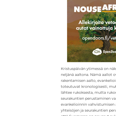
Kristuspäivän ytimessä on nä
neljänä aaltona. Nämä aallot o
rakentamisen aalto, evankelioi
toteutuvat kronologisesti, mu
lähtee rukoksesta, mutta rukou
seurakuntien perustaminen vah
evankelioinnin vahvistumisen 
yhteisöjen ja seurakuntien per