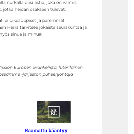
lla nurkalla olisi astia, joka on valmis
, jotka heidän osakseen tulevat.
t, ei oikeaoppiset ja paremmat
aan Herra tarvitsee jokaista seurakuntaa ja
 myös sinua ja minua!
ission Europen evankelista, luterilainen
kossamme -järjestön puheenjohtaja
Raamattu kääntyy