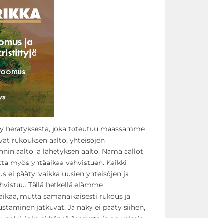
ky herätyksestä, joka toteutuu maassamme
vat rukouksen aalto, yhteisöjen
nnin aalto ja lähetyksen aalto. Nämä aallot
tta myös yhtäaikaa vahvistuen. Kaikki
s ei pääty, vaikka uusien yhteisöjen ja
vistuu. Tällä hetkellä elämme
aikaa, mutta samanaikaisesti rukous ja
ustaminen jatkuvat. Ja näky ei pääty siihen,