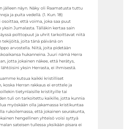
 jälleen näyn. Näky oli Raamatusta tuttu
reja ja puita vedellä. (1. Kun. 18)
 osoittaa, että voima, joka saa puut
 yksin Jumalasta. Tälläkin kertaa sain
äyssä polttopuut ja uhrit tarkoittavat niitä
 tekijöitä, joita tänä päivänä on
elppo arvostella. Niitä, joita pidetään
ikkoaikansa hukanneina. Juuri nämä Herra
n, jotta jokainen näkee, että herätys,
ähtöisini yksin Herrasta, ei ihmisestä.
uamme kutsua kaikki kristilliset
, koska Herran rakkaus ei erottele ja
illekin tietynlaisille kristityille tai
n tuli on tarkoitettu kaikille, jotta kunnia
 halua myöskään olla jakamassa kristikuntaa
lla rukoilemassa, että jokainen seurakunta,
okainen hengellinen yhteisö voisi syttyä
malan sateisen tullessa yksikään pisara ei