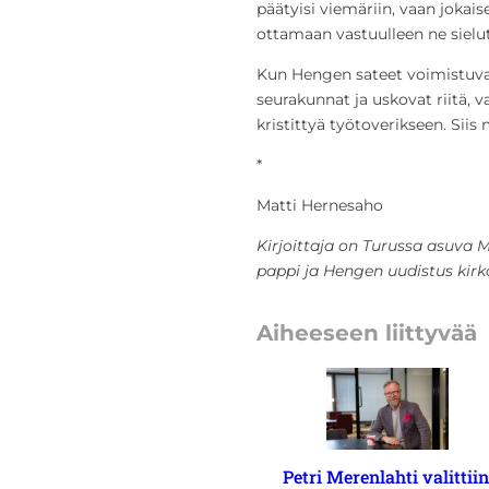
päätyisi viemäriin, vaan jokaise
ottamaan vastuulleen ne sielut
Kun Hengen sateet voimistuva
seurakunnat ja uskovat riitä, v
kristittyä työtoverikseen. Siis
*
Matti Hernesaho
Kirjoittaja on Turussa asuva M
pappi ja Hengen uudistus kir
Aiheeseen liittyvää
Petri Merenlahti valittiin