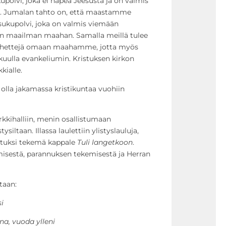
polvi, joka ei häpeä Jeesusta ja on valmis
. Jumalan tahto on, että maastamme
sukupolvi, joka on valmis viemään
n maailman maahan. Samalla meillä tulee
 lähettejä omaan maahamme, jotta myös
uulla evankeliumin. Kristuksen kirkon
kialle.
olla jakamassa kristikuntaa vuohiin
arkkihalliin, menin osallistumaan
siltaan. Illassa laulettiin ylistyslauluja,
tuksi tekemä kappale
Tuli langetkoon
.
isestä, parannuksen tekemisestä ja Herran
taan:
i
na, vuoda ylleni