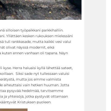
nä silloisen työpaikkani parkkihalliin.
ani. Yllättäen kesken rukouksen mielessäni
sä tuli rankkasade, mutta kaikki vesi valui
mät olivat näyssä modernit, eikä
ita kuten ennen vanhaan oli tapana. Näyn
 kyse. Herra haluaisi kyllä lähettää sateet,
koillaan. Siksi sade nyt tullessaan valuisi
erätystä, mutta jos emme valmista
ade aiheuttaisi vain hetken huuman. Jotta
ottaa pysyvää hedelmää, tarvitsemme
ia ja yhteisöjä, jotka pystyvät ottamaan
 kääntyvät Kristuksen puoleen.