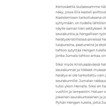
Kertosäettä laulaessamme näin
näky, jossa Elia kasteli polttouh
Kastelemisen tarkoituksena oli
syttymään, on todella lähtöisin
näylle saman tien selityksen. N
seurakuntia ja hengellisen työn
herätyskristillisissä piireissä h
luopuneina, paatuneina ja ets
tahtoo sytyttää Hengen tulellaa
jonka Jumala tahtoo antaa, on l
Siksi myös Kristuspäivässä hal
seurakunnat ja liikkeet mukaan
herätys ei ole tarkoitettu vain jo
seurakunnille. Jumalan rakkaude
tulisi yksin Herralle. Siksi en
vuohiin ja lampaisiin. Haluan o
jokainen seurakuntalainen ja j
Pyhän Hengen tulella, jotta Ju