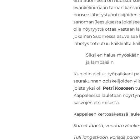
että Suomessa on noussut suku
evankelioimaan tämän kansan
nousee lähetystyöntekijöiden 
sanoman Jeesuksesta jokaisee
olla nöyryyttä ottaa vastaan
jokainen Suomessa asuva saa k
lähetys toteutuu kaikkialta kaik
Siksi en halua myöskään 
ja lampaisiin.
Kun olin ajellut työpaikkani p
seurakunnan opiskelijoiden ylisty
joista yksi oli
Petri Kososen
tu
Kappaleessa lauletaan nöyrtym
kasvojen etsimisestä.
Kappaleen kertosäkeessä laule
Sateet lähetä, vuodata Henkes
Tuli langetkoon, kansas paran