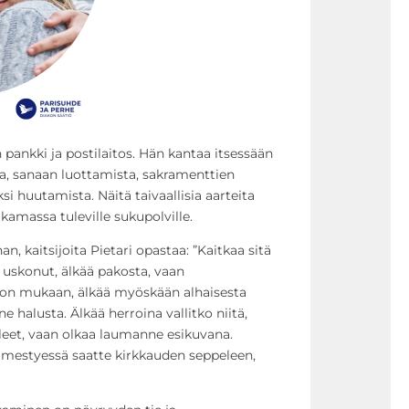
 pankki ja postilaitos. Hän kantaa itsessään
, sanaan luottamista, sakramenttien
i huutamista. Näitä taivaallisia aarteita
akamassa tuleville sukupolville.
, kaitsijoita Pietari opastaa: ”Kaitkaa sitä
 uskonut, älkää pakosta, vaan
don mukaan, älkää myöskään alhaisesta
halusta. Älkää herroina vallitko niitä,
lleet, vaan olkaa laumanne esikuvana.
lmestyessä saatte kirkkauden seppeleen,