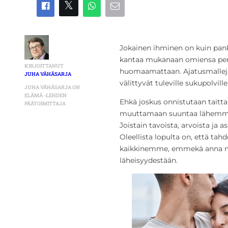
Jokainen ihminen on kuin pankk
kantaa mukanaan omiensa perin
KIRJOITTANUT
huomaamattaan. Ajatusmalleja j
JUHA VÄHÄSARJA
välittyvät tuleville sukupolv
JUHA VÄHÄSARJA ON
ELÄMÄ -LEHDEN
Ehkä joskus onnistutaan taitt
PÄÄTOIMITTAJA
muuttamaan suuntaa lähemmäk
Joistain tavoista, arvoista ja 
Oleellista lopulta on, että t
kaikkinemme, emmekä anna mi
läheisyydestään.