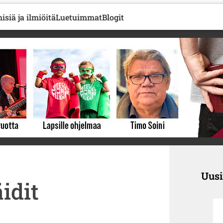
isiä ja ilmiöitä
Luetuimmat
Blogit
Uus
äidit