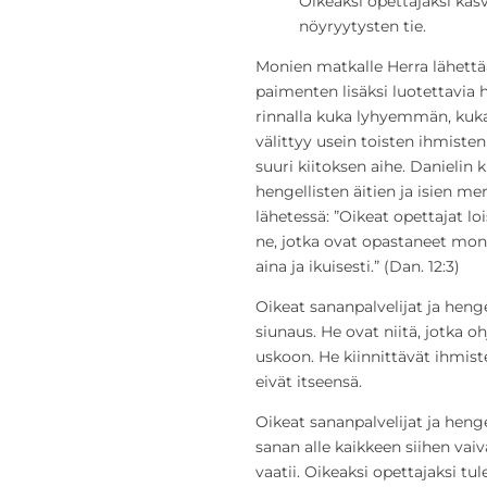
Oikeaksi opettajaksi kas
nöyryytysten tie.
Monien matkalle Herra lähettä
paimenten lisäksi luotettavia he
rinnalla kuka lyhyemmän, ku
välittyy usein toisten ihmiste
suuri kiitoksen aihe. Danielin 
hengellisten äitien ja isien 
lähetessä: ”Oikeat opettajat loi
ne, jotka ovat opastaneet moni
aina ja ikuisesti.” (Dan. 12:3)
Oikeat sananpalvelijat ja henge
siunaus. He ovat niitä, jotka o
uskoon. He kiinnittävät ihmis
eivät itseensä.
Oikeat sananpalvelijat ja hengel
sanan alle kaikkeen siihen v
vaatii. Oikeaksi opettajaksi tu