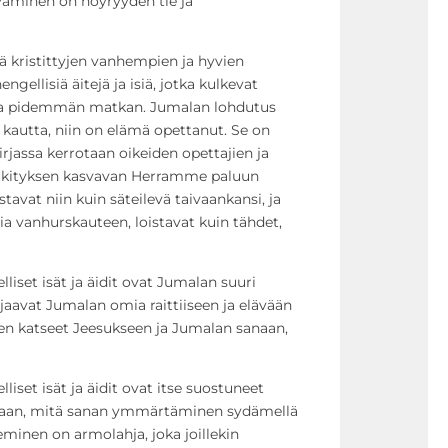
vaminen on nöyryyden tie ja
ä kristittyjen vanhempien ja hyvien
ngellisiä äitejä ja isiä, jotka kulkevat
ka pidemmän matkan. Jumalan lohdutus
n kautta, niin on elämä opettanut. Se on
kirjassa kerrotaan oikeiden opettajien ja
merkityksen kasvavan Herramme paluun
stavat niin kuin säteilevä taivaankansi, ja
a vanhurskauteen, loistavat kuin tähdet,
lliset isät ja äidit ovat Jumalan suuri
hjaavat Jumalan omia raittiiseen ja elävään
ten katseet Jeesukseen ja Jumalan sanaan,
liset isät ja äidit ovat itse suostuneet
aivaan, mitä sanan ymmärtäminen sydämellä
leminen on armolahja, joka joillekin