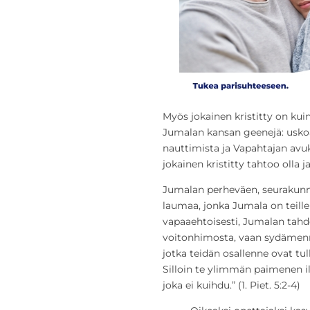
Myös jokainen kristitty on kuin
Jumalan kansan geenejä: uskoa
nauttimista ja Vapahtajan avuks
jokainen kristitty tahtoo olla j
Jumalan perheväen, seurakunnan
laumaa, jonka Jumala on teille
vapaaehtoisesti, Jumalan tah
voitonhimosta, vaan sydämenne 
jotka teidän osallenne ovat tu
Silloin te ylimmän paimenen i
joka ei kuihdu.” (1. Piet. 5:2-4)