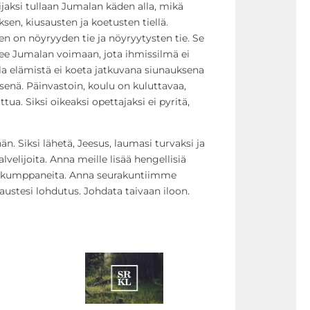
jaksi tullaan Jumalan käden alla, mikä
sen, kiusausten ja koetusten tiellä.
n on nöyryyden tie ja nöyryytysten tie. Se
ee Jumalan voimaan, jota ihmissilmä ei
la elämistä ei koeta jatkuvana siunauksena
enä. Päinvastoin, koulu on kuluttavaa,
tua. Siksi oikeaksi opettajaksi ei pyritä,
n. Siksi lähetä, Jeesus, laumasi turvaksi ja
lvelijoita. Anna meille lisää hengellisiä
atkakumppaneita. Anna seurakuntiimme
austesi lohdutus. Johdata taivaan iloon.