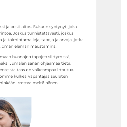
i ja postilaitos. Sukuun syntynyt, joka
töä. Joskus tunnistettavasti, joskus
a toimintamalleja, tapoja ja arvoja, jotka
ille, oman elämän maustamina.
amaan huonojen tapojen siirtymistä,
si Jumalan sanan ohjaamaa tietä.
asenteista taas on vaikeampaa irtautua.
ahdomme kulkea Vapahtajaa seuraten
nkään irrottaa meitä hänen