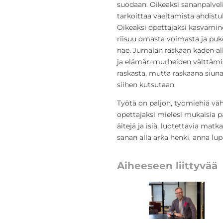
suodaan. Oikeaksi sananpalveli
tarkoittaa vaeltamista ahdistuk
Oikeaksi opettajaksi kasvamine
riisuu omasta voimasta ja puk
näe. Jumalan raskaan käden al
ja elämän murheiden välttämis
raskasta, mutta raskaana siunat
siihen kutsutaan.
Työtä on paljon, työmiehiä vähä
opettajaksi mielesi mukaisia pa
äitejä ja isiä, luotettavia m
sanan alla arka henki, anna lup
Aiheeseen liittyvää