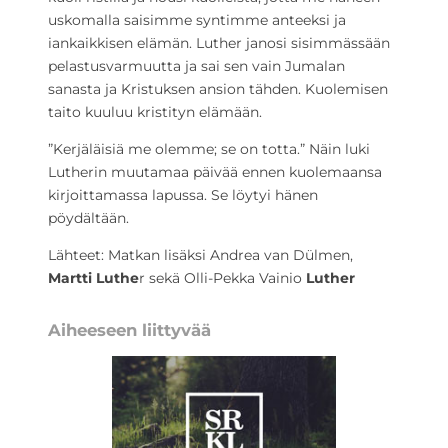
uskomalla saisimme syntimme anteeksi ja
iankaikkisen elämän. Luther janosi sisimmässään
pelastusvarmuutta ja sai sen vain Jumalan
sanasta ja Kristuksen ansion tähden. Kuolemisen
taito kuuluu kristityn elämään.
”Kerjäläisiä me olemme; se on totta.” Näin luki
Lutherin muutamaa päivää ennen kuolemaansa
kirjoittamassa lapussa. Se löytyi hänen
pöydältään.
Lähteet: Matkan lisäksi Andrea van Dülmen,
Martti Luthe
r sekä Olli-Pekka Vainio
Luther
Aiheeseen liittyvää