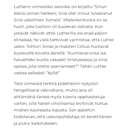
Lutherin viimeisiksi sanoiksi on kirjattu ”Sinun
käsiisi annan henkeni, Sinä olet minut lunastanut
Sinä uskollinen Jumala”. Mielenkiintoista on se
huoli, joka tuolloin oli kuolevan sielusta. Kun
ystävät näkivät, ettei Lutherilla ole enää paljon
elinaikaa, he vielä tahtoivat varmistaa, että Luther
uskoi. Tohtori Jonas ja maisteri Cölius huutavat
kuolevalle kovalla äänellä: ”Kunnianarvoisa isä,
haluatteko kuolla vakaasti Kristuksessa ja siinä
opissa, jota olette saarnanneet?” Tähän Luther
vastaa selkeästi ”Kyllä!”
Tätä viimeistä tenttiä pidettäisiin nykyisin
hengellisenä väkivaltana, mutta asia oli
eittämättä tärkeä myös tulevia oppitaisteluja
varten, sillä hänen vihollisensa levittivät huhua
miehen kauheasta lopusta. Sen ajateltiin
todistavan, että uskonpuhdistaja oli kerettiläinen
ja joutui kadotukseen.