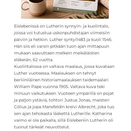
Eislebenissä on Lutherin synnyin- ja kuolintalo,
joissa voi tutustua uskonpuhdistajan viimeisiin
päiviin ja hetkiin. Luther syntyi1483 ja kuoli 1546.
Hän siis eli varsin pitkään tuon ajan mittapuun
mukaan saavuttaen melkein meikäläisten
eläkeiän, 62 vuotta.
Kuolintalossa on valtava maalaus, jossa kuvataan
Luther vuoteessa. Maalauksen on tehnyt
berliiniläinen historiamaalauksen taidemaalari
William Pape vuonna 1905. Valtava kuva teki
minuun vaikutuksen. Vuoteen ympärillä on pojat
ja paljon ystäviä, tohtori Justus Jonas, maisteri
Cölius ja jopa Mansfeldin kreivi Albrecht, joka tuo
sen ajan tehokasta lääkettä Lutherille. Katharina
vaimo ei ole paikalla, sillä Eislebeniin Lutherin oli
tuonut tärkeät neuvottelut.