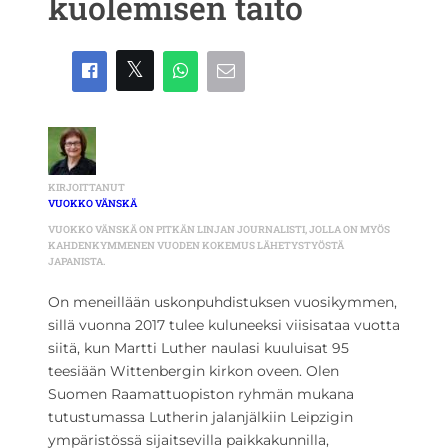
kuolemisen taito
KIRJOITTANUT
VUOKKO VÄNSKÄ
VUOKKO VÄNSKÄ ON PITKÄN LINJAN JOURNALISTI, JOLLA ON MYÖS
KAHDENKYMMENEN VUODEN KOKEMUS LÄHETYSTYÖSTÄ
JAPANISTA.
On meneillään uskonpuhdistuksen vuosikymmen,
sillä vuonna 2017 tulee kuluneeksi viisisataa vuotta
siitä, kun Martti Luther naulasi kuuluisat 95
teesiään Wittenbergin kirkon oveen. Olen
Suomen Raamattuopiston ryhmän mukana
tutustumassa Lutherin jalanjälkiin Leipzigin
ympäristössä sijaitsevilla paikkakunnilla,