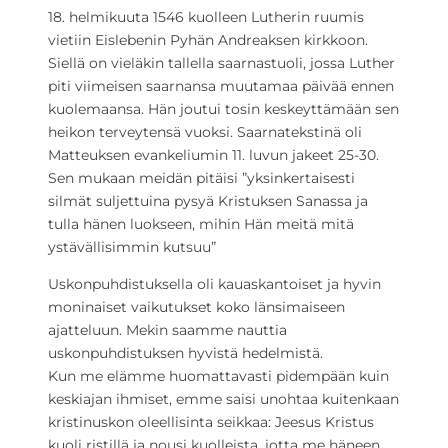
18. helmikuuta 1546 kuolleen Lutherin ruumis
vietiin Eislebenin Pyhän Andreaksen kirkkoon.
Siellä on vieläkin tallella saarnastuoli, jossa Luther
piti viimeisen saarnansa muutamaa päivää ennen
kuolemaansa. Hän joutui tosin keskeyttämään sen
heikon terveytensä vuoksi. Saarnatekstinä oli
Matteuksen evankeliumin 11. luvun jakeet 25-30.
Sen mukaan meidän pitäisi ”yksinkertaisesti
silmät suljettuina pysyä Kristuksen Sanassa ja
tulla hänen luokseen, mihin Hän meitä mitä
ystävällisimmin kutsuu”
Uskonpuhdistuksella oli kauaskantoiset ja hyvin
moninaiset vaikutukset koko länsimaiseen
ajatteluun. Mekin saamme nauttia
uskonpuhdistuksen hyvistä hedelmistä.
Kun me elämme huomattavasti pidempään kuin
keskiajan ihmiset, emme saisi unohtaa kuitenkaan
kristinuskon oleellisinta seikkaa: Jeesus Kristus
kuoli ristillä ja nousi kuolleista, jotta me häneen