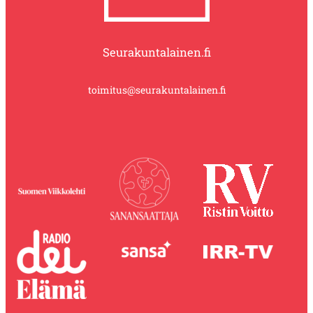
Seurakuntalainen.fi
toimitus@seurakuntalainen.fi