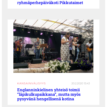
ryhmäperhepäiväkoti Pikkutaimet
KANSAINVÄLISYYS
20.2.2020 15:43
Englanninkielinen yhteisö toimii
”läpikulkupaikkana”, mutta myös
pysyvänä hengellisenä kotina