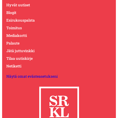
Hyvät uutiset
Blogit
Esirukouspalsta
Toimitus
Mediakortti
Palaute
Jätä juttuvinkki
Tilaa uutiskirje
Netiketti
Näytä omat evästeasetukseni