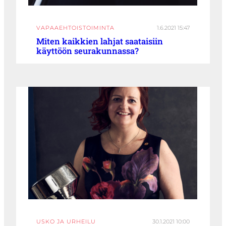
VAPAAEHTOISTOIMINTA
1.6.2021 15:47
Miten kaikkien lahjat saataisiin
käyttöön seurakunnassa?
USKO JA URHEILU
30.1.2021 10:00