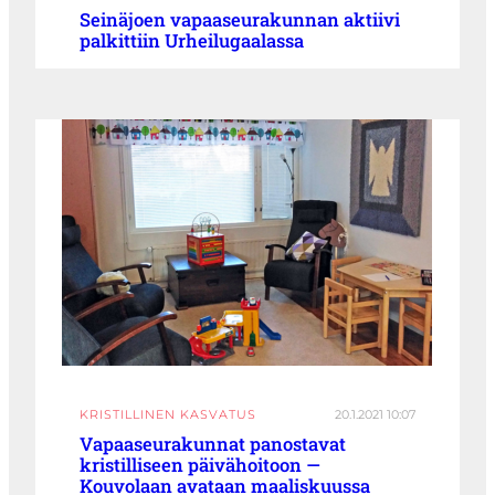
Seinäjoen vapaaseurakunnan aktiivi
palkittiin Urheilugaalassa
KRISTILLINEN KASVATUS
20.1.2021 10:07
Vapaaseurakunnat panostavat
kristilliseen päivähoitoon —
Kouvolaan avataan maaliskuussa