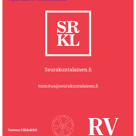
Seurakuntalainen.fi
toimitus@seurakuntalainen.fi