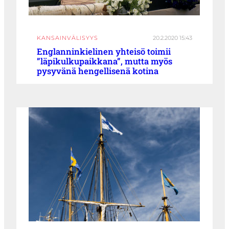
KANSAINVÄLISYYS
20.2.2020 15:43
Englanninkielinen yhteisö toimii
”läpikulkupaikkana”, mutta myös
pysyvänä hengellisenä kotina