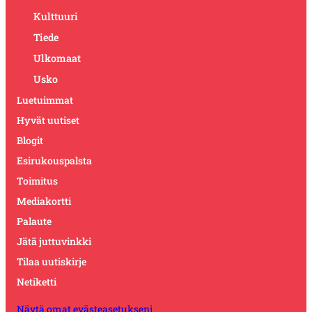
Kulttuuri
Tiede
Ulkomaat
Usko
Luetuimmat
Hyvät uutiset
Blogit
Esirukouspalsta
Toimitus
Mediakortti
Palaute
Jätä juttuvinkki
Tilaa uutiskirje
Netiketti
Näytä omat evästeasetukseni