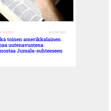
SI VUOSI
8.1.2016 15:20
ka toinen amerikkalainen
paa uutenavuotena
nostaa Jumala-suhteeseen