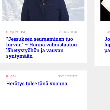
UUSI VUOSI
2.1.2023 08:40
UU
”Jeesuksen seuraaminen tuo
Jo
turvan” – Hanna valmistautuu
lu
lähetystyöhön ja vauvan
pa
syntymään
BLOGI
30.12.2015 13:17
Herätys tulee tänä vuonna