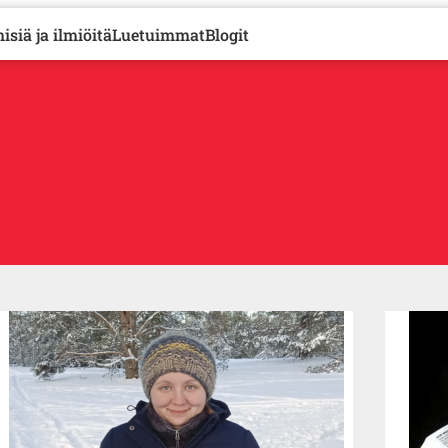
isiä ja ilmiöitä
Luetuimmat
Blogit