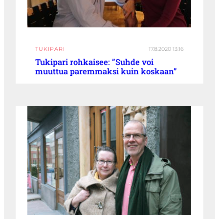
TUKIPARI
17.8.2020 13:16
Tukipari rohkaisee: ”Suhde voi
muuttua paremmaksi kuin koskaan”