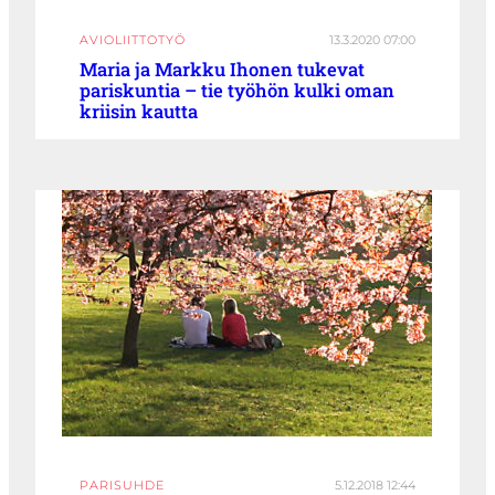
AVIOLIITTOTYÖ
13.3.2020 07:00
Maria ja Markku Ihonen tukevat
pariskuntia – tie työhön kulki oman
kriisin kautta
PARISUHDE
5.12.2018 12:44