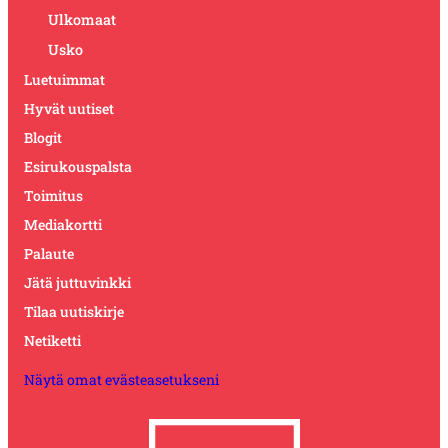
Ulkomaat
Usko
Luetuimmat
Hyvät uutiset
Blogit
Esirukouspalsta
Toimitus
Mediakortti
Palaute
Jätä juttuvinkki
Tilaa uutiskirje
Netiketti
Näytä omat evästeasetukseni