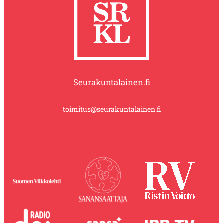
Seurakuntalainen.fi
toimitus@seurakuntalainen.fi