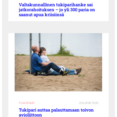
Valtakunnallinen tukiparihanke sai
jatkorahoituksen – jo yli 300 paria on
saanut apua kriisiinsä
TUKIPARI
21.6.2018 13:05
Tukipari auttaa palauttamaan toivon
avioliittoon