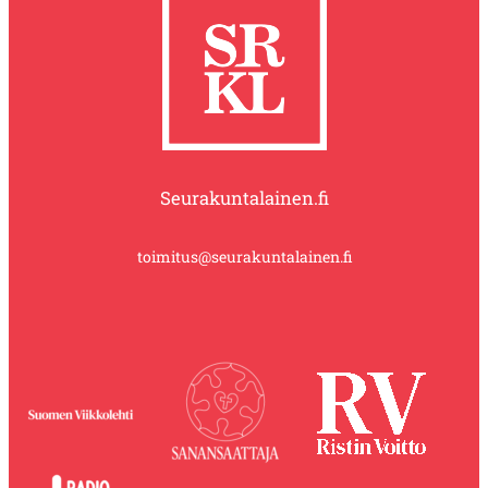
Seurakuntalainen.fi
toimitus@seurakuntalainen.fi