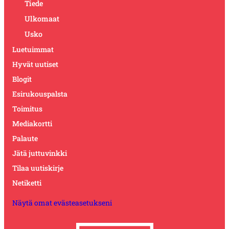
Tiede
Ulkomaat
Usko
Luetuimmat
Hyvät uutiset
Blogit
Esirukouspalsta
Toimitus
Mediakortti
Palaute
Jätä juttuvinkki
Tilaa uutiskirje
Netiketti
Näytä omat evästeasetukseni