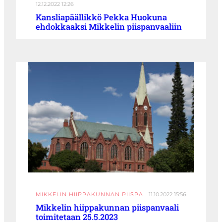
12.12.2022 12:26
Kansliapäällikkö Pekka Huokuna
ehdokkaaksi Mikkelin piispanvaaliin
MIKKELIN HIIPPAKUNNAN PIISPA
11.10.2022 15:56
Mikkelin hiippakunnan piispanvaali
toimitetaan 25.5.2023