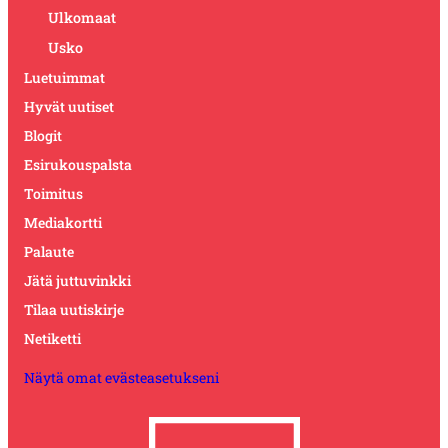
Ulkomaat
Usko
Luetuimmat
Hyvät uutiset
Blogit
Esirukouspalsta
Toimitus
Mediakortti
Palaute
Jätä juttuvinkki
Tilaa uutiskirje
Netiketti
Näytä omat evästeasetukseni