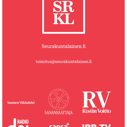
Seurakuntalainen.fi
toimitus@seurakuntalainen.fi