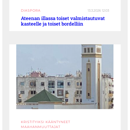
DIASPORA
13.3.2026 12:03
Ateenan illassa toiset valmistautuvat
kasteelle ja toiset bordelliin
KRISTITYIKSI KÄÄNTYNEET
MAAHANMUUTTAJAT