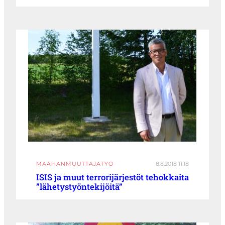
MAAHANMUUTTAJATYÖ
8.8.2018 11:18
ISIS ja muut terrorijärjestöt tehokkaita
”lähetystyöntekijöitä”