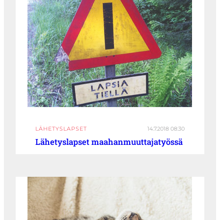
LÄHETYSLAPSET
14.7.2018 08:30
Lähetyslapset maahanmuuttajatyössä