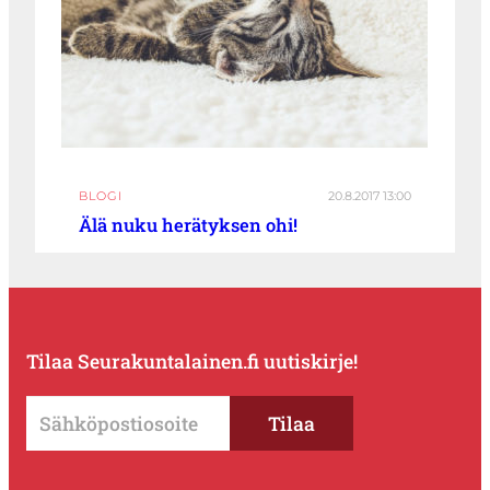
BLOGI
20.8.2017 13:00
Älä nuku herätyksen ohi!
Tilaa Seurakuntalainen.fi uutiskirje!