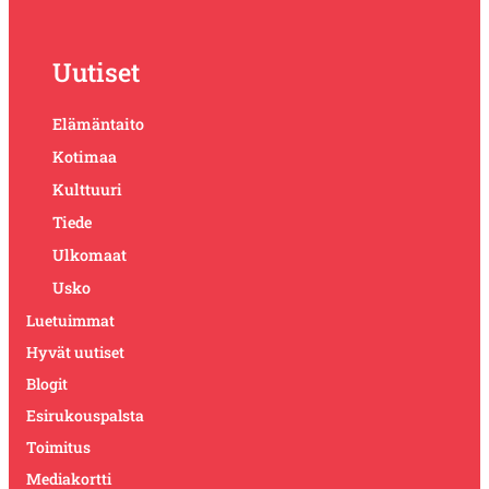
Uutiset
Elämäntaito
Kotimaa
Kulttuuri
Tiede
Ulkomaat
Usko
Luetuimmat
Hyvät uutiset
Blogit
Esirukouspalsta
Toimitus
Mediakortti