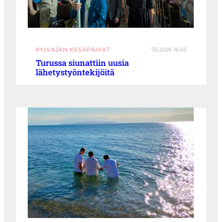
KYLVÄJÄN KESÄPÄIVÄT
7.6.2026 16:43
Turussa siunattiin uusia
lähetystyöntekijöitä