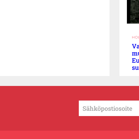
HO
Va
mu
Eu
su