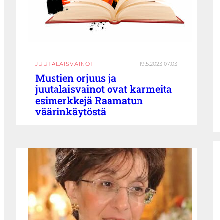
JUUTALAISVAINOT
19.5.2023 07:03
Mustien orjuus ja
juutalaisvainot ovat karmeita
esimerkkejä Raamatun
väärinkäytöstä