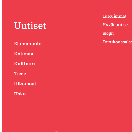
Luetuimmat
Uutiset
Hyvät uutiset
Blogit
Esirukouspals
Elämäntaito
Kotimaa
Kulttuuri
Tiede
Ulkomaat
Usko