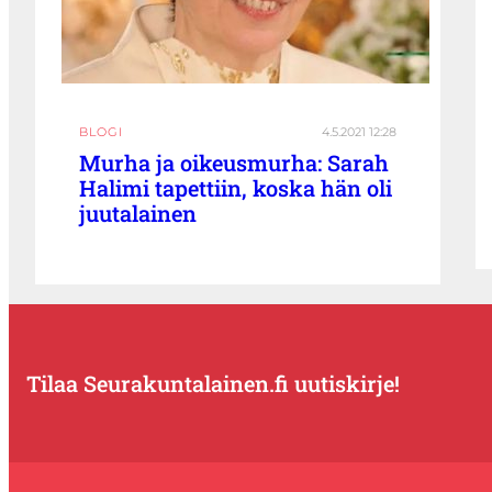
BLOGI
4.5.2021 12:28
Murha ja oikeusmurha: Sarah
Halimi tapettiin, koska hän oli
juutalainen
Tilaa Seurakuntalainen.fi uutiskirje!