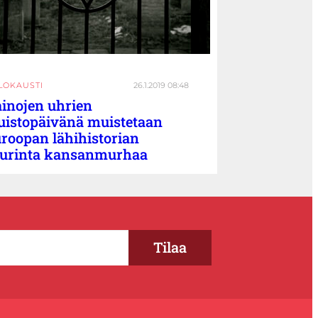
LOKAUSTI
26.1.2019 08:48
inojen uhrien
istopäivänä muistetaan
roopan lähihistorian
urinta kansanmurhaa