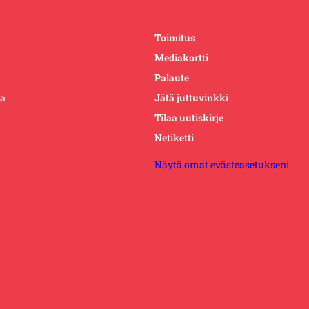
Toimitus
Mediakortti
Palaute
ta
Jätä juttuvinkki
Tilaa uutiskirje
Netiketti
Näytä omat evästeasetukseni