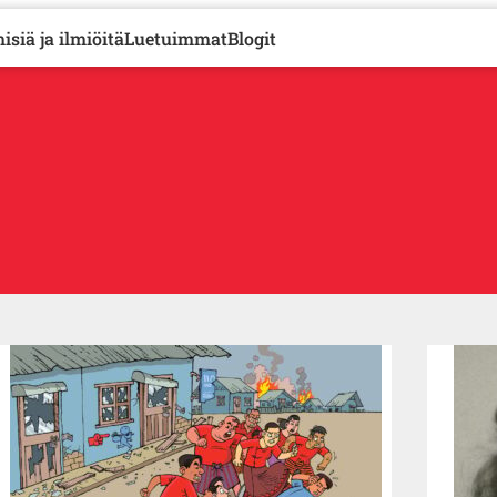
isiä ja ilmiöitä
Luetuimmat
Blogit