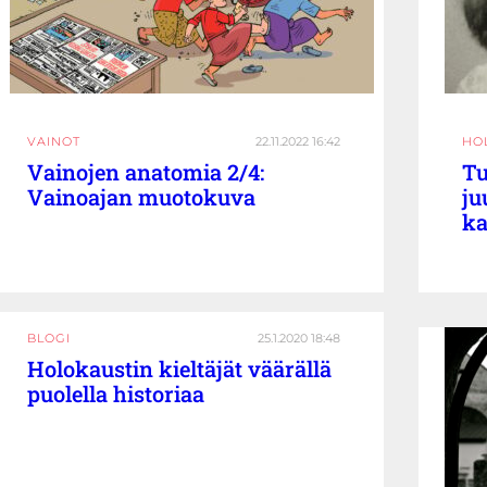
VAINOT
22.11.2022 16:42
HO
Vainojen anatomia 2/4:
Tu
Vainoajan muotokuva
ju
ka
BLOGI
25.1.2020 18:48
Holokaustin kieltäjät väärällä
puolella historiaa