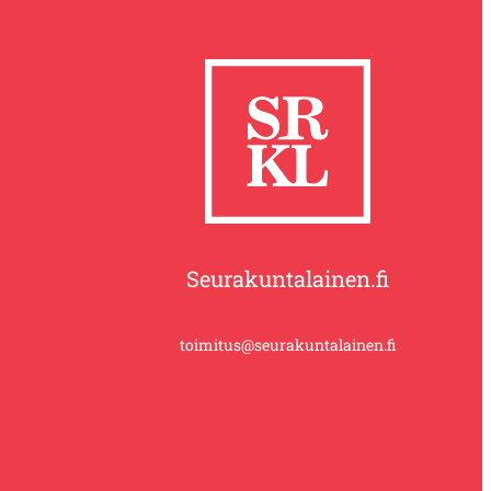
Seurakuntalainen.fi
toimitus@seurakuntalainen.fi