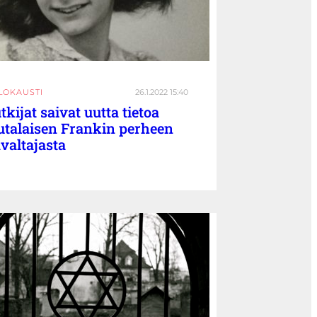
LOKAUSTI
26.1.2022 15:40
tkijat saivat uutta tietoa
utalaisen Frankin perheen
valtajasta