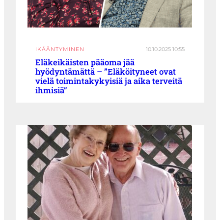
IKÄÄNTYMINEN
10.10.2025 10:55
Eläkeikäisten pääoma jää
hyödyntämättä – ”Eläköityneet ovat
vielä toimintakykyisiä ja aika terveitä
ihmisiä”