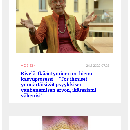
AGEISMI
20.8.2022 07:25
Kivelä: Ikääntyminen on hieno
kasvuprosessi – ”Jos ihmiset
ymmärtäisivät psyykkisen
vanhenemisen arvon, ikärasismi
vähenisi”