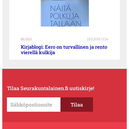
BLOGI
23.5.2019 12:34
Kirjablogi: Eero on turvallinen ja rento
vierellä kulkija
Tilaa Seurakuntalainen.fi uutiskirje!