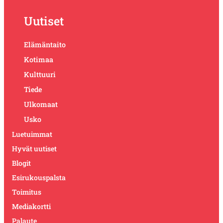
Uutiset
Elämäntaito
Kotimaa
Kulttuuri
Tiede
Ulkomaat
Usko
Luetuimmat
Hyvät uutiset
Blogit
Esirukouspalsta
Toimitus
Mediakortti
Palaute