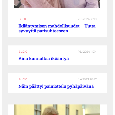
BLOGI
21.3.2024 18:10
Ikääntymisen mahdollisuudet – Uutta
syvyyttä parisuhteeseen
BLOGI
16.1.2024 11:34
Aina kannattaa ikääntyä
BLOGI
1.4.2023 20:47
Näin päättyi painiottelu pyhäpäivänä