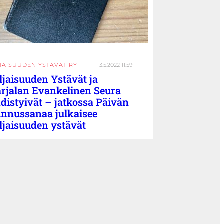
LJAISUUDEN YSTÄVÄT RY
3.5.2022 11:59
ljaisuuden Ystävät ja
rjalan Evankelinen Seura
distyivät – jatkossa Päivän
nnussanaa julkaisee
ljaisuuden ystävät