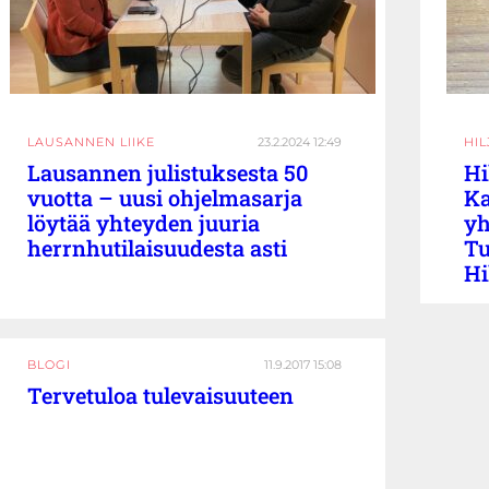
LAUSANNEN LIIKE
23.2.2024 12:49
HI
Lausannen julistuksesta 50
Hi
vuotta – uusi ohjelmasarja
Ka
löytää yhteyden juuria
yh
herrnhutilaisuudesta asti
Tu
Hi
BLOGI
11.9.2017 15:08
Tervetuloa tulevaisuuteen