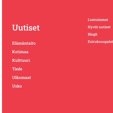
Luetuimmat
Uutiset
Hyvät uutiset
Blogit
Esirukouspals
Elämäntaito
Kotimaa
Kulttuuri
Tiede
Ulkomaat
Usko