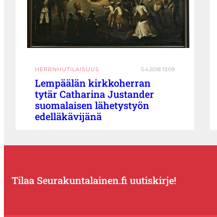
HERRNHUTILAISUUS
5.4.2018 13:09
Lempäälän kirkkoherran
tytär Catharina Justander
suomalaisen lähetystyön
edelläkävijänä
Tilaa Seurakuntalainen.fi uutiskirje!