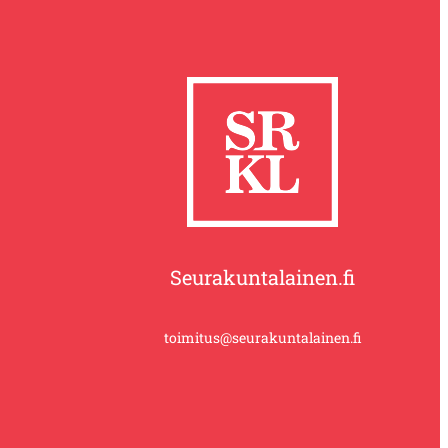
Seurakuntalainen.fi
toimitus@seurakuntalainen.fi