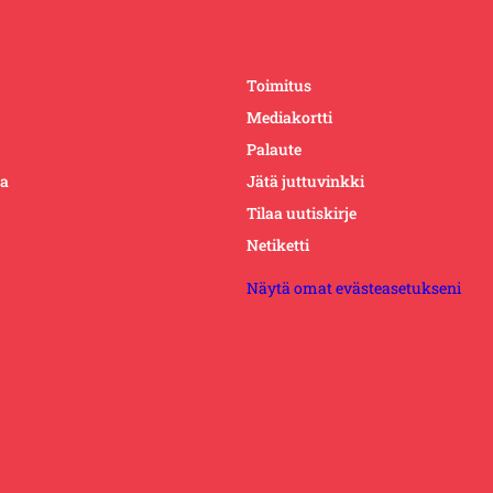
Toimitus
Mediakortti
Palaute
ta
Jätä juttuvinkki
Tilaa uutiskirje
Netiketti
Näytä omat evästeasetukseni