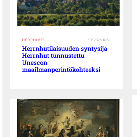
HERRNHUT
9.8.2024 10:32
Herrnhutilaisuuden syntysija
Herrnhut tunnustettu
Unescon
maailmanperintökohteeksi