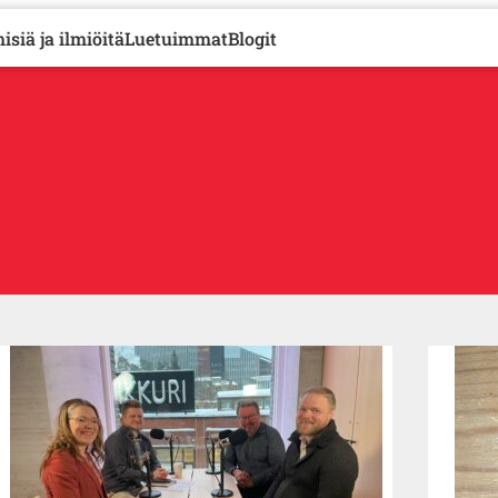
isiä ja ilmiöitä
Luetuimmat
Blogit