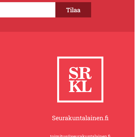
Seurakuntalainen.fi
toimitus@seurakuntalainen.fi