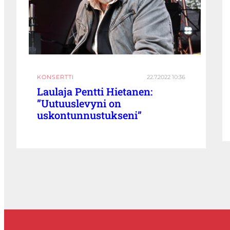
KONSERTTI
22.7.2022 10:36
Laulaja Pentti Hietanen:
”Uutuuslevyni on
uskontunnustukseni”