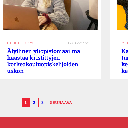
HENGELLISYYS
15.3.2022 09:23
ME
Älyllinen yliopistomaailma
Ka
haastaa kristittyjen
tu
korkeakouluopiskelijoiden
ke
uskon
ke
1
2
3
SEURAAVA