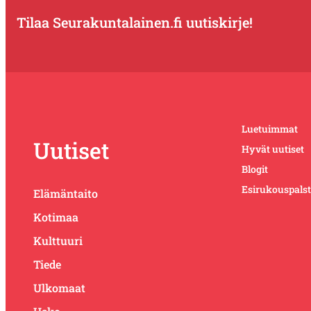
Tilaa Seurakuntalainen.fi uutiskirje!
Luetuimmat
Uutiset
Hyvät uutiset
Blogit
Esirukouspals
Elämäntaito
Kotimaa
Kulttuuri
Tiede
Ulkomaat