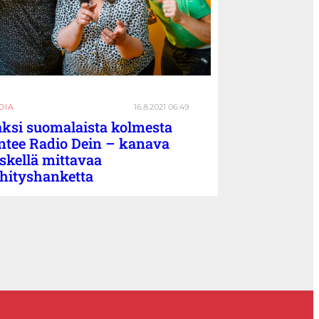
DIA
16.8.2021 06:49
ksi suomalaista kolmesta
ntee Radio Dein – kanava
skellä mittavaa
hityshanketta