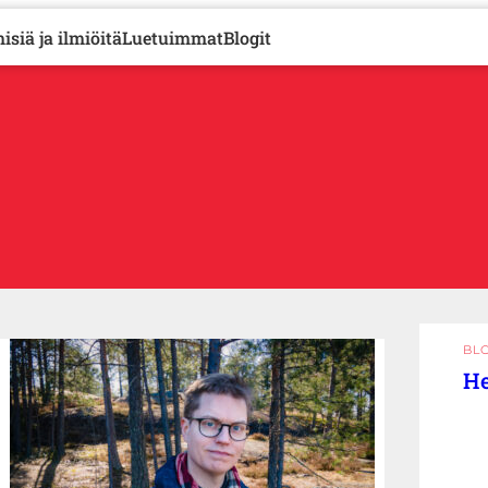
isiä ja ilmiöitä
Luetuimmat
Blogit
BL
He