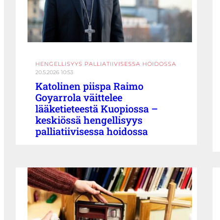
HENGELLISYYS PALLIATIIVISESSA HOIDOSSA
20.5.2026 10:53
Katolinen piispa Raimo
Goyarrola väittelee
lääketieteestä Kuopiossa –
keskiössä hengellisyys
palliatiivisessa hoidossa