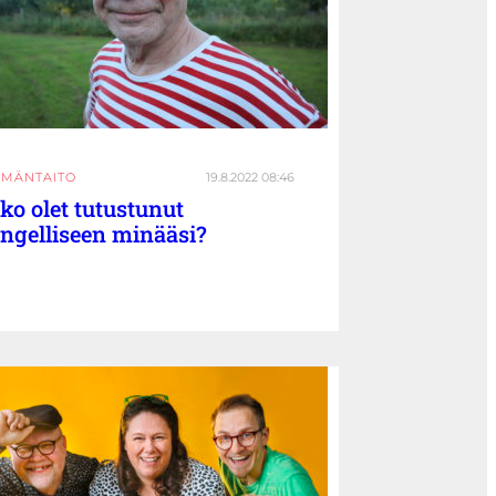
ÄMÄNTAITO
19.8.2022 08:46
ko olet tutustunut
ngelliseen minääsi?