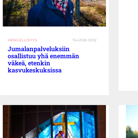
HENGELLISYYS
15.4.2026 09:32
Jumalanpalveluksiin
osallistuu yhä enemmän
väkeä, etenkin
kasvukeskuksissa