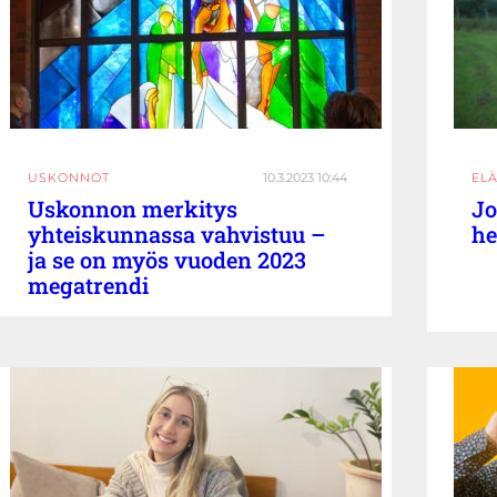
USKONNOT
10.3.2023 10:44
EL
Uskonnon merkitys
Jo
yhteiskunnassa vahvistuu –
he
ja se on myös vuoden 2023
megatrendi