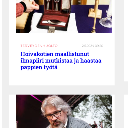
TERVEYDENHUOLTO
2.5.2024 09:20
Hoivakotien maallistunut
ilmapiiri mutkistaa ja haastaa
pappien työtä