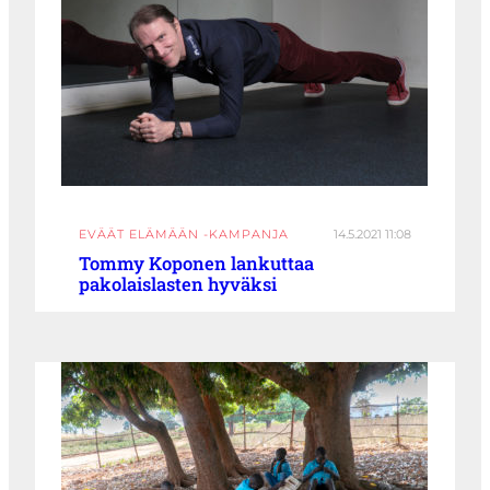
EVÄÄT ELÄMÄÄN -KAMPANJA
14.5.2021 11:08
Tommy Koponen lankuttaa
pakolaislasten hyväksi