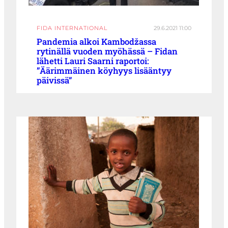
FIDA INTERNATIONAL
29.6.2021 11:00
Pandemia alkoi Kambodžassa
rytinällä vuoden myöhässä – Fidan
lähetti Lauri Saarni raportoi:
”Äärimmäinen köyhyys lisääntyy
päivissä”