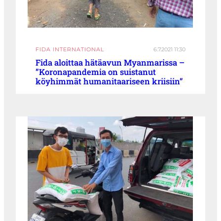
FIDA INTERNATIONAL
6.7.2021 11:30
Fida aloittaa hätäavun Myanmarissa –
”Koronapandemia on suistanut
köyhimmät humanitaariseen kriisiin”