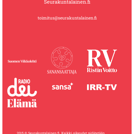
Seurakuntalainen.fi
toimitus@seurakuntalainen.fi
2015 © Seurakuntalainen.fi. Kaikki oikeudet pidätetään.