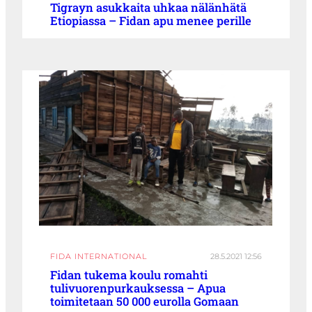
Tigrayn asukkaita uhkaa nälänhätä
Etiopiassa – Fidan apu menee perille
FIDA INTERNATIONAL
28.5.2021 12:56
Fidan tukema koulu romahti
tulivuorenpurkauksessa – Apua
toimitetaan 50 000 eurolla Gomaan