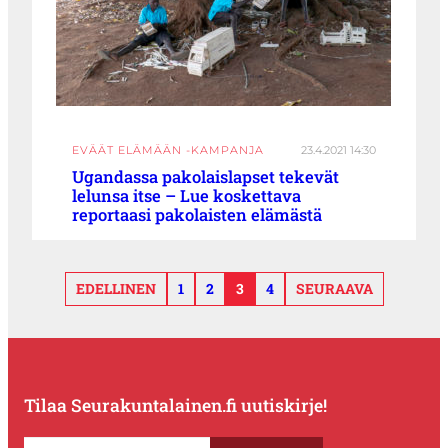
EVÄÄT ELÄMÄÄN -KAMPANJA
23.4.2021 14:30
Ugandassa pakolaislapset tekevät
lelunsa itse – Lue koskettava
reportaasi pakolaisten elämästä
EDELLINEN
1
2
3
4
SEURAAVA
Tilaa Seurakuntalainen.fi uutiskirje!