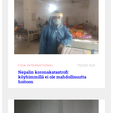
FIDA INTERNATIONAL
17.5.2021 15:23
Nepalin koronakatastrofi:
köyhimmillä ei ole mahdollisuutta
hoitoon